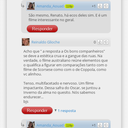
Amanda_Aouad
+1
118p
São mesmo, Renato, há ecos deles sim. E é um
filme interessante no geral.
Responder
Reinaldo Glioche
0
Acho que " a resposta a Os bons companheiros"
se deve a estética crua e a gangue das ruas. Na
verdade, o filme australiano reúne elementos que
o qualifica a figurar em comparações tanto com o
filme de Scorsese como com o de Coppola, como
vc alinhou.
Tenso, multifacetado e nervoso. Um filme
impactante. Dessa safra do Oscar, se juntou a
Inverno da alma no quesito. Nós sabemos
endurecer...
bjs
Responder
1 resposta
Amanda_Aouad
+1
118p