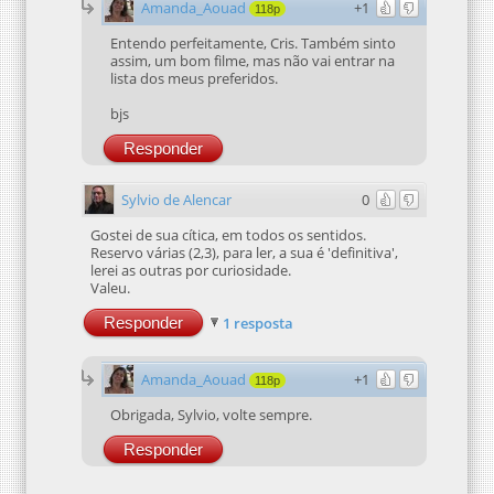
Amanda_Aouad
+1
118p
Entendo perfeitamente, Cris. Também sinto
assim, um bom filme, mas não vai entrar na
lista dos meus preferidos.
bjs
Responder
Sylvio de Alencar
0
Gostei de sua cítica, em todos os sentidos.
Reservo várias (2,3), para ler, a sua é 'definitiva',
lerei as outras por curiosidade.
Valeu.
Responder
1 resposta
Amanda_Aouad
+1
118p
Obrigada, Sylvio, volte sempre.
Responder