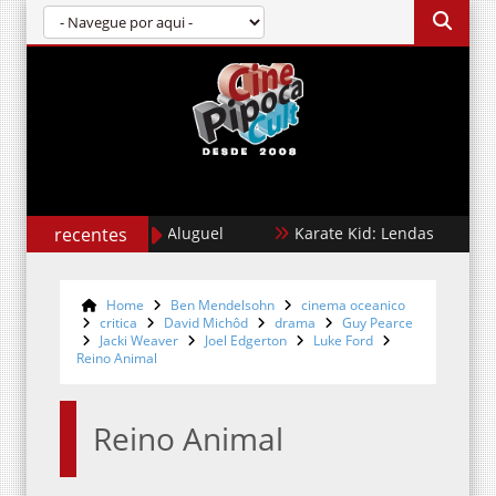
Cães de Aluguel
recentes
Karate Kid: Lendas
Jonah
Home
Ben Mendelsohn
cinema oceanico
critica
David Michôd
drama
Guy Pearce
Jacki Weaver
Joel Edgerton
Luke Ford
Reino Animal
Reino Animal