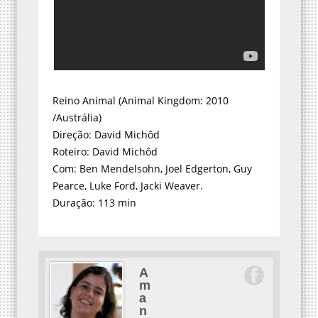
Reino Animal (Animal Kingdom: 2010
/Austrália)
Direção: David Michôd
Roteiro: David Michôd
Com: Ben Mendelsohn, Joel Edgerton, Guy
Pearce, Luke Ford, Jacki Weaver.
Duração: 113 min
A
m
a
n