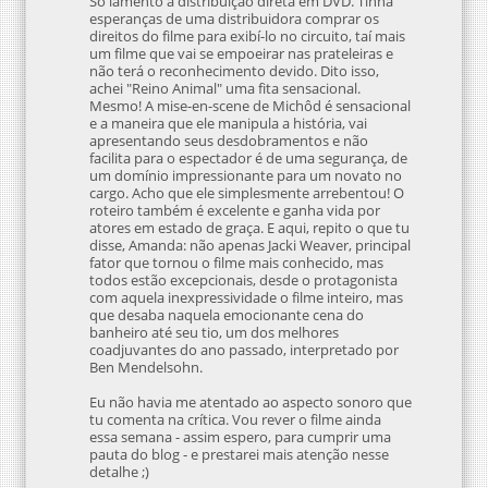
Só lamento a distribuição direta em DVD. Tinha
esperanças de uma distribuidora comprar os
direitos do filme para exibí-lo no circuito, taí mais
um filme que vai se empoeirar nas prateleiras e
não terá o reconhecimento devido. Dito isso,
achei "Reino Animal" uma fita sensacional.
Mesmo! A mise-en-scene de Michôd é sensacional
e a maneira que ele manipula a história, vai
apresentando seus desdobramentos e não
facilita para o espectador é de uma segurança, de
um domínio impressionante para um novato no
cargo. Acho que ele simplesmente arrebentou! O
roteiro também é excelente e ganha vida por
atores em estado de graça. E aqui, repito o que tu
disse, Amanda: não apenas Jacki Weaver, principal
fator que tornou o filme mais conhecido, mas
todos estão excepcionais, desde o protagonista
com aquela inexpressividade o filme inteiro, mas
que desaba naquela emocionante cena do
banheiro até seu tio, um dos melhores
coadjuvantes do ano passado, interpretado por
Ben Mendelsohn.
Eu não havia me atentado ao aspecto sonoro que
tu comenta na crítica. Vou rever o filme ainda
essa semana - assim espero, para cumprir uma
pauta do blog - e prestarei mais atenção nesse
detalhe ;)