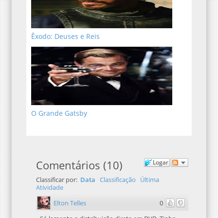
Êxodo: Deuses e Reis
O Grande Gatsby
Comentários
(
10
)
Logar
Classificar por:
Data
Classificação
Última
Atividade
Elton Telles
0