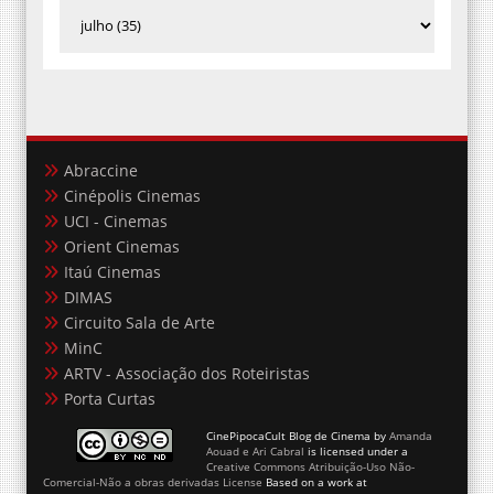
Abraccine
Cinépolis Cinemas
UCI - Cinemas
Orient Cinemas
Itaú Cinemas
DIMAS
Circuito Sala de Arte
MinC
ARTV - Associação dos Roteiristas
Porta Curtas
CinePipocaCult Blog de Cinema
by
Amanda
Aouad e Ari Cabral
is licensed under a
Creative Commons Atribuição-Uso Não-
Comercial-Não a obras derivadas License
Based on a work at