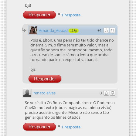
bjs!
Responder
1 resposta
Amanda_Aouad
+1
118p
Pois é, Elton, uma pena não ter tido chance no
cinema. Sim, o filme tem muito valor, mas a
questão sonora me incomodou mesmo, todo
o recurso de som e câmera lenta que acaba
tornando parte da expectativa banal.
bjs
Responder
renato alves
0
Se você cita Os Bons Companheiros e O Poderoso
Chefão no texto (obras mágicas na minha visão)
preciso assistir urgente. Mesmo não sendo tão
genial quanto os filmes citados.
Responder
1 resposta