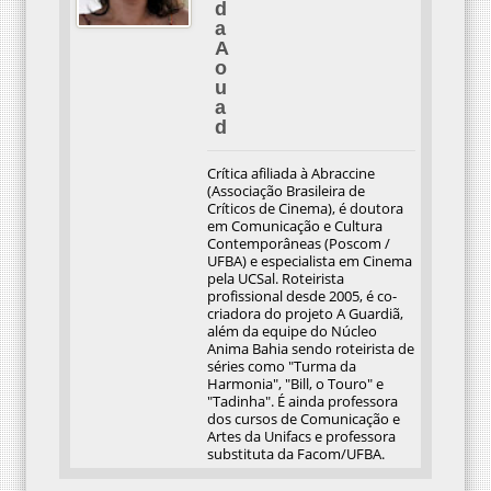
d
a
A
o
u
a
d
Crítica afiliada à Abraccine
(Associação Brasileira de
Críticos de Cinema), é doutora
em Comunicação e Cultura
Contemporâneas (Poscom /
UFBA) e especialista em Cinema
pela UCSal. Roteirista
profissional desde 2005, é co-
criadora do projeto A Guardiã,
além da equipe do Núcleo
Anima Bahia sendo roteirista de
séries como "Turma da
Harmonia", "Bill, o Touro" e
"Tadinha". É ainda professora
dos cursos de Comunicação e
Artes da Unifacs e professora
substituta da Facom/UFBA.