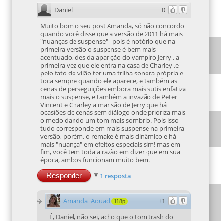
Daniel
0
Muito bom o seu post Amanda, só não concordo
quando você disse que a versão de 2011 há mais
"nuanças de suspense" , pois é notório que na
primeira versão o suspense é bem mais
acentuado, des da aparição do vampiro Jerry , a
primeira vez que ele entra na casa de Charley ,e
pelo fato do vilão ter uma trilha sonora própria e
toca sempre quando ele aparece, e também as
cenas de perseguições embora mais sutis enfatiza
mais o suspense, e também a invazão de Peter
Vincent e Charley a mansão de Jerry que há
ocasiões de cenas sem diálogo onde prioriza mais
o medo dando um tom mais sombrio. Pois isso
tudo corresponde em mais suspense na primeira
versão, porém, o remake é mais dinâmico e há
mais "nuança" em efeitos especiais sim! mas em
fim, você tem toda a razão em dizer que em sua
época, ambos funcionam muito bem.
Responder
1 resposta
Amanda_Aouad
+1
118p
É, Daniel, não sei, acho que o tom trash do