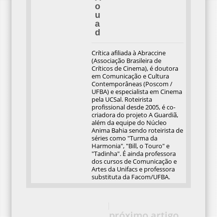
o
u
a
d
Crítica afiliada à Abraccine
(Associação Brasileira de
Críticos de Cinema), é doutora
em Comunicação e Cultura
Contemporâneas (Poscom /
UFBA) e especialista em Cinema
pela UCSal. Roteirista
profissional desde 2005, é co-
criadora do projeto A Guardiã,
além da equipe do Núcleo
Anima Bahia sendo roteirista de
séries como "Turma da
Harmonia", "Bill, o Touro" e
"Tadinha". É ainda professora
dos cursos de Comunicação e
Artes da Unifacs e professora
substituta da Facom/UFBA.
próximo artigo