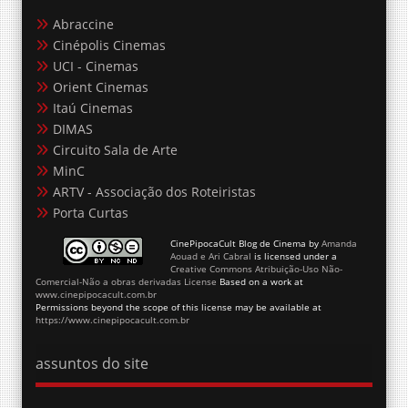
Abraccine
Cinépolis Cinemas
UCI - Cinemas
Orient Cinemas
Itaú Cinemas
DIMAS
Circuito Sala de Arte
MinC
ARTV - Associação dos Roteiristas
Porta Curtas
CinePipocaCult Blog de Cinema
by
Amanda
Aouad e Ari Cabral
is licensed under a
Creative Commons Atribuição-Uso Não-
Comercial-Não a obras derivadas License
Based on a work at
www.cinepipocacult.com.br
Permissions beyond the scope of this license may be available at
https://www.cinepipocacult.com.br
assuntos do site