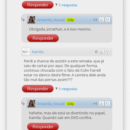
Responder
1 resposta
Amanda_Aouad
+1
118p
Obrigada, Jonathan, e é isso mesmo.
Responder
Kamila
0
Perdi a chance de assistir a este remake, que já
saiu de cartaz por aqui. De qualquer forma,
continuo chocada com o fato de Colin Farrell
estar no elenco deste filme. A carreira dele anda
tão mal das pernas assim???
Responder
1 resposta
Amanda_Aouad
+1
118p
hehehe, mas ele está se divertindo no papel,
Kamila. Quando sair em DVD confira.
Responder