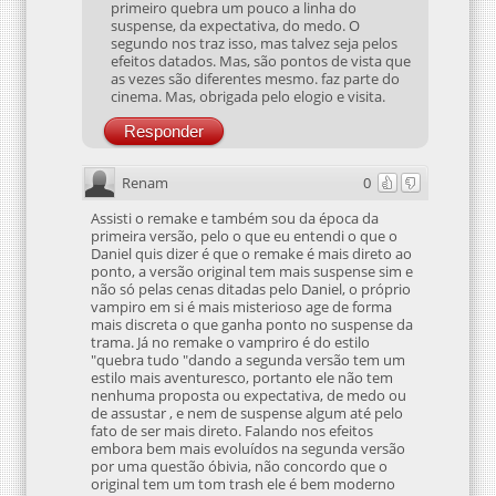
primeiro quebra um pouco a linha do
suspense, da expectativa, do medo. O
segundo nos traz isso, mas talvez seja pelos
efeitos datados. Mas, são pontos de vista que
as vezes são diferentes mesmo. faz parte do
cinema. Mas, obrigada pelo elogio e visita.
Responder
Renam
0
Assisti o remake e também sou da época da
primeira versão, pelo o que eu entendi o que o
Daniel quis dizer é que o remake é mais direto ao
ponto, a versão original tem mais suspense sim e
não só pelas cenas ditadas pelo Daniel, o próprio
vampiro em si é mais misterioso age de forma
mais discreta o que ganha ponto no suspense da
trama. Já no remake o vampriro é do estilo
"quebra tudo "dando a segunda versão tem um
estilo mais aventuresco, portanto ele não tem
nenhuma proposta ou expectativa, de medo ou
de assustar , e nem de suspense algum até pelo
fato de ser mais direto. Falando nos efeitos
embora bem mais evoluídos na segunda versão
por uma questão óbivia, não concordo que o
original tem um tom trash ele é bem moderno