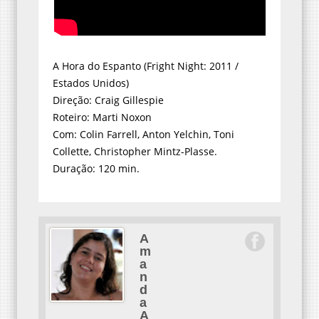
A Hora do Espanto (Fright Night: 2011 /
Estados Unidos)
Direção: Craig Gillespie
Roteiro: Marti Noxon
Com: Colin Farrell, Anton Yelchin, Toni
Collette, Christopher Mintz-Plasse.
Duração: 120 min.
A
m
a
n
d
a
A