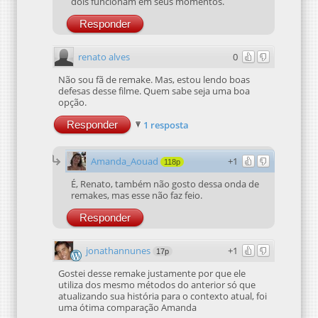
dois funcionam em seus momentos.
Responder
renato alves
0
Não sou fã de remake. Mas, estou lendo boas
defesas desse filme. Quem sabe seja uma boa
opção.
Responder
1 resposta
Amanda_Aouad
+1
118p
É, Renato, também não gosto dessa onda de
remakes, mas esse não faz feio.
Responder
jonathannunes
+1
17p
Gostei desse remake justamente por que ele
utiliza dos mesmo métodos do anterior só que
atualizando sua história para o contexto atual, foi
uma ótima comparação Amanda