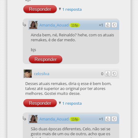
Responder
1 resposta
Amanda_Aouad
+1
118p
Ainda bem, né, Reinaldo? hehe, com os atuais
remakes, é de dar medo.
bjs
Responder
celosilva
0
Desses atuais remakes, diria q esse é bem bom,
talvez até superior ao original por ter atores
melhores. Gostei muito desse.
Responder
1 resposta
Amanda_Aouad
+1
118p
São duas épocas diferentes, Celo, não sei se
gosto mais de um ou de outro, acho que os