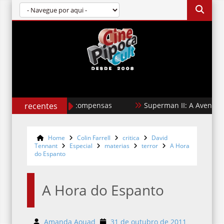
 Caçador de Recompensas
recentes
Superman II: A Aventura Contin
Home
Colin Farrell
critica
David
Tennant
Especial
materias
terror
A Hora
do Espanto
A Hora do Espanto
Amanda Aouad
31 de outubro de 2011