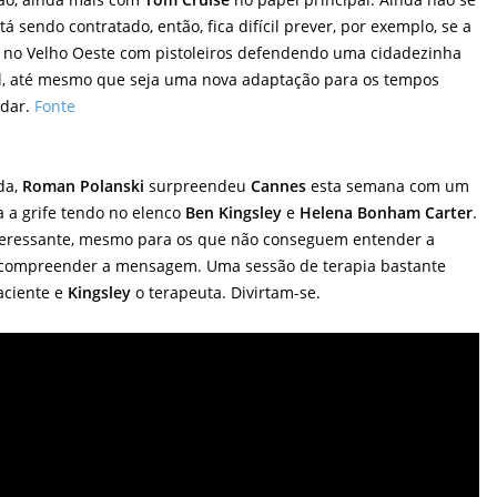
tá sendo contratado, então, fica difícil prever, por exemplo, se a
o no Velho Oeste com pistoleiros defendendo uma cidadezinha
l, até mesmo que seja uma nova adaptação para os tempos
rdar.
Fonte
da,
Roman Polanski
surpreendeu
Cannes
esta semana com um
a a grife tendo no elenco
Ben Kingsley
e
Helena Bonham Carter
.
nteressante, mesmo para os que não conseguem entender a
el compreender a mensagem. Uma sessão de terapia bastante
aciente e
Kingsley
o terapeuta. Divirtam-se.