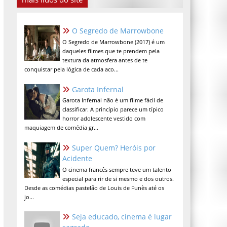
O Segredo de Marrowbone
O Segredo de Marrowbone (2017) é um
daqueles filmes que te prendem pela
textura da atmosfera antes de te
conquistar pela lógica de cada aco...
Garota Infernal
Garota Infernal não é um filme fácil de
classificar. A princípio parece um típico
horror adolescente vestido com
maquiagem de comédia gr...
Super Quem? Heróis por
Acidente
O cinema francês sempre teve um talento
especial para rir de si mesmo e dos outros.
Desde as comédias pastelão de Louis de Funès até os
jo...
Seja educado, cinema é lugar