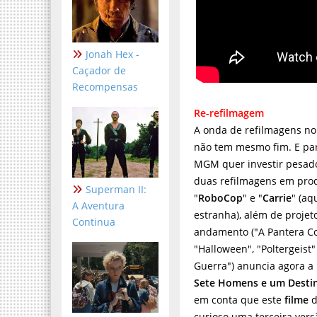
Jonah Hex -
Caçador de
Recompensas
Re-refilmagem
A onda de refilmagens no
não tem mesmo fim. E pa
MGM quer investir pesad
duas refilmagens em pro
Superman II:
"
RoboCop
" e "
Carrie
" (aq
A Aventura
estranha), além de proje
Continua
andamento ("A Pantera Co
"Halloween", "Poltergeist"
Guerra") anuncia agora a
Sete Homens e um Desti
em conta que este
filme
d
curioso uma terceira ver