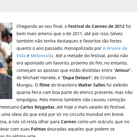
Chegando ao seu final, o
Festival de Cannes de 2012
foi
bem mais ameno que o de 2011, até por isso, talvez,
também não tenha destaques e favoritos tão fortes
quanto o ano passado, monopolizado por
A Árvore da
Vida
e
Melancolia
. Até a metade do festival, ainda não
era apontado um favorito, próximo do fim, no entanto,
começam as apostas que estão divididas entre “
Amour
”,
de Michael Haneke, e “
Dupa Delauri
”, de Cristian
Mungiu. O
filme
do brasileiro
Walter Salles
foi exibido
quarta-feira com boa parte do elenco presente, mas não
empolgou. Pelo menos também não causou comoção
mexicano
Carlos Reygadas
, até hoje o mais vaiado do festival.
 uma ideia do que está por vir no circuito mundial em breve.
esa, a nós só resta olhar para
Cannes
como um oráculo, que no
ntear com suas
Palmas
douradas aqueles que podem se
as da sétima arte.