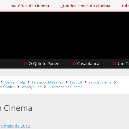
matérias de cinema
grandes cenas do cinema
rat
O Quinto Poder
Casablanca
Um Filme Min
Daniel Craig
Fernando Meirelles
Festival
ratodecinema
ter Salles
Woody Allen
A semana no Cinema
o Cinema
de maio de 2012