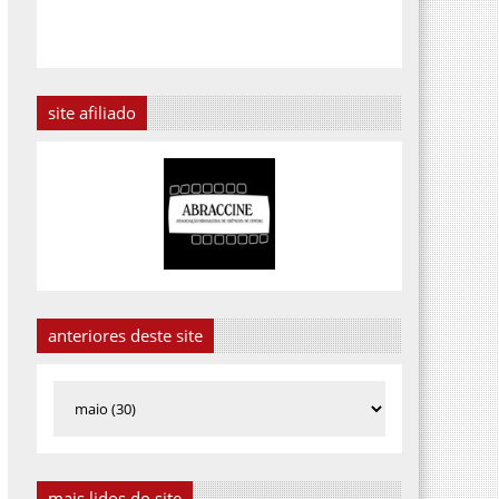
site afiliado
anteriores deste site
mais lidos do site