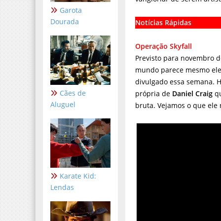
Garota
Dourada
Notícias Rápidas
Operação Skyfall
Previsto para novembro d
mundo parece mesmo elet
divulgado essa semana. H
Cães de
própria de
Daniel Craig
qu
Aluguel
bruta. Vejamos o que ele
Karate Kid:
Lendas