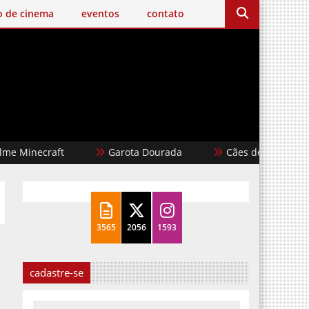
o de cinema
eventos
contato
ecraft
Garota Dourada
Cães de Aluguel
3565
2056
1593
cadastre-se