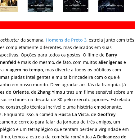
lockbuster
da semana,
Homens de Preto 3
, estreia junto com três
mes completamente diferentes, mas delicados em suas
spectivas. Opções para todos os gostos. O filme de
Barry
nenfeld
é mais do mesmo, de fato, com muitos
alienígenas
e
ra,
viagem no tempo
, mas diverte a todos os públicos com
umas piadas inteligentes e muita brincadeira com o que é
ranho em nosso mundo. Deve agradar aos fãs da franquia. Já
res do Oriente
, de
Zhang Yimou
traz um filme sensível sobre um
sacre chinês na década de 30 pelo exército japonês. Estrelado
ma construção técnica incrível e uma história emocionante,
ês. Enquanto isso, a comédia
Hasta La Vista
, de
Geoffrey
ticamente correto para falar da jornada de três amigos, um
aplégico e um tetraplégico que tentam perder a virgindade em
último, temos a estreia da comédia romântica
A Delicadeza do