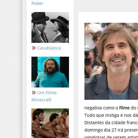
Poder
Casablanca
Um Filme
Minecraft
negativa como o
filme
do 
Tudo que instiga e nos dá
Distantes da cidade franc
domingo dia 27 irá prese
vangloriar de serem artist