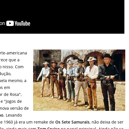
rte-americana
rece que a
o nisso. Com
dução,
uela mesmo, a
tos em
r de Rosa",
 e "Jogos de
 nova versão de
no
. Levando
e 1960 já era um remake de
Os Sete Samurais
, não deixa de ser
são, ainda mais com
Tom Cruise
no papel principal. Ainda não se