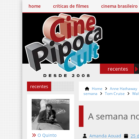
home
críticas de filmes
cinema brasileiro
recentes
recentes
Home
Anne Hathaway
semana
Tom Cruise
Wal
A semana n
O Quinto
Amanda Aouad
25 