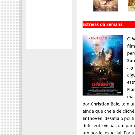
Estreias da Semana
O
b
fil
per
Son
ago
alg
est
Flo
mas
por
Christian Bale
, tem u
ainda que cheia de clich
Enthoven
, desafia o poli
deficiente visual, um par
um bordel especial. Por 