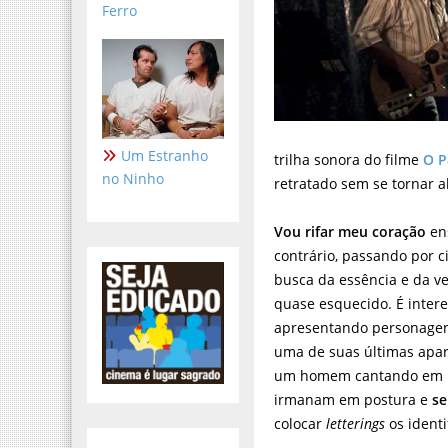
Ferro
Um Estranho
trilha sonora do filme
O P
no Ninho
retratado sem se tornar a
Vou rifar meu coração
ens
contrário, passando por c
busca da essência e da v
quase esquecido. É inter
apresentando personagens
uma de suas últimas apar
um homem cantando em um
irmanam em postura e
se
colocar
letterings
os identi