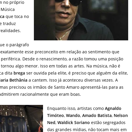
m no próprio
a Música
ca
que toca no
e traduz
realidades.
ue o parágrafo
é exatamente esse preconceito em relação ao sentimento que
a
periférica. Desde o renascimento, a razão tomou uma posição
e tornou algo menor. Isso em todas as artes. Na música, não é
ca dita
brega
ser ouvida pela elite, é preciso que alguém da elite,
aria Bethânia
a cantem. Isso já aconteceu diversas vezes. A
 mas precisou os irmãos de Santo Amaro apresentá-las para as
 admitirem racionalmente que eram boas.
Enquanto isso, artistas como
Agnaldo
Timóteo
,
Wando
,
Amado Batista
,
Nelson
Ned
,
Waldick Soriano
estão segregados
das grandes mídias, não tocam mais em