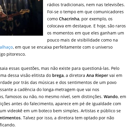
rádios tradicionais, nem nas televisões.
Foi-se o tempo em que comunicadores
como
Chacrinha
, por exemplo, os
colocava em destaque. E hoje, são raros
os momentos em que eles ganham um
pouco mais de visibilidade como na
alhaço
, em que se encaixa perfeitamente com o universo
lgo pitoresco.
aia essas questões, mas não existe para questioná-las. Pelo
ima dessa visão elitista do
brega
, a diretora
Ana Rieper
vai em
erdade por trás das músicas e dos sentimentos de um povo
essante a cadência do longa-metragem que vai nos
, famosos ou não, no mesmo nível, sem distinções.
Wando
, em
ições antes do falecimento, aparece em pé de igualdade com
 videokê em um boteco bem simples. Artistas e público se
ntimentos
. Talvez por isso, a diretora tem optado por não
ficando.