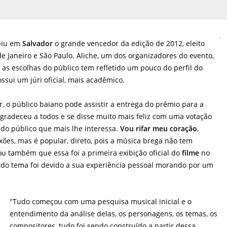
biu em
Salvador
o grande vencedor da edição de 2012, eleito
de Janeiro e São Paulo. Aliche, um dos organizadores do evento,
e as escolhas do público tem refletido um pouco do perfil do
ssui um júri oficial, mais acadêmico.
, o público baiano pode assistir a entrega do prêmio para a
gradeceu a todos e se disse muito mais feliz com uma votação
o do público que mais lhe interessa.
Vou rifar meu coração
,
xões, mas é popular, direto, pois a música brega não tem
 também que essa foi a primeira exibição oficial do
filme
no
 do tema foi devido a sua experiência pessoal morando por um
"Tudo começou com uma pesquisa musical inicial e o
entendimento da análise delas, os personagens, os temas, os
compositores, tudo foi sendo construído a partir dessa