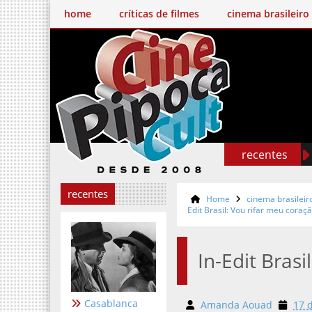
home
críticas de filmes
cinema brasileiro
recentes
recentes
Home
cinema brasileir
Edit Brasil: Vou rifar meu coraç
In-Edit Brasi
Casablanca
Amanda Aouad
17 