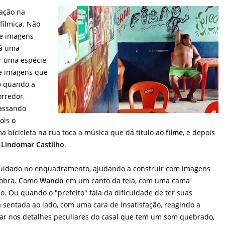
ação na
fílmica. Não
e imagens
Há uma
r uma espécie
de imagens que
o quando a
rredor,
passando
ois o
 bicicleta na rua toca a música que dá título ao
filme
, e depois
,
Lindomar Castilho
.
idado no enquadramento, ajudando a construir com imagens
 obra. Como
Wando
em um canto da tela, com uma cama
. Ou quando o "prefeito" fala da dificuldade de ter suas
á sentada ao lado, com uma cara de insatisfação, reagindo a
alar nos detalhes peculiares do casal que tem um som quebrado,