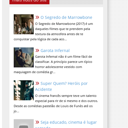
O Segredo de Marrowbone
O Segredo de Marrowbone (2017) é um
daqueles filmes que te prendem pela
textura da atmosfera antes de te
conquistar pela lógica de cada aco...
Garota Infernal
Garota Infernal não é um filme fácil de
classificar. A princípio parece um típico
horror adolescente vestido com
maquiagem de comédia gr...
Super Quem? Heróis por
Acidente
O cinema francês sempre teve um talento
especial para rir de si mesmo e dos outros.
Desde as comédias pastelão de Louis de Funès até os
jo...
Seja educado, cinema é lugar