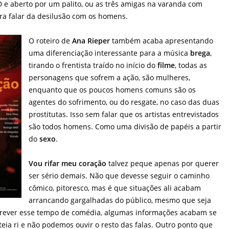
 e aberto por um palito, ou as três amigas na varanda com
ra falar da desilusão com os homens.
O roteiro de
Ana Rieper
também acaba apresentando
uma diferenciação interessante para a música
brega
,
tirando o frentista traído no início do
filme
, todas as
personagens que sofrem a ação, são mulheres,
enquanto que os poucos homens comuns são os
agentes do sofrimento, ou do resgate, no caso das duas
prostitutas. Isso sem falar que os artistas entrevistados
são todos homens. Como uma divisão de papéis a partir
do
sexo
.
Vou rifar meu coração
talvez peque apenas por querer
ser sério demais. Não que devesse seguir o caminho
cômico, pitoresco, mas é que situações ali acabam
arrancando gargalhadas do público, mesmo que seja
 prever esse tempo de comédia, algumas informações acabam se
ia ri e não podemos ouvir o resto das falas. Outro ponto que