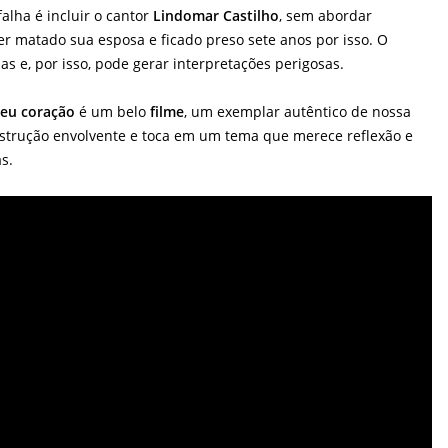
alha é incluir o cantor
Lindomar Castilho
, sem abordar
er matado sua esposa e ficado preso sete anos por isso. O
as e, por isso, pode gerar interpretações perigosas.
meu coração
é um belo
filme
, um exemplar autêntico de nossa
nstrução envolvente e toca em um tema que merece reflexão e
s.