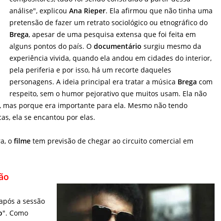
análise", explicou
Ana Rieper
. Ela afirmou que não tinha uma
pretensão de fazer um retrato sociológico ou etnográfico do
Brega
, apesar de uma pesquisa extensa que foi feita em
alguns pontos do país. O
documentário
surgiu mesmo da
experiência vivida, quando ela andou em cidades do interior,
pela periferia e por isso, há um recorte daqueles
personagens. A ideia principal era tratar a música
Brega
com
respeito, sem o humor pejorativo que muitos usam. Ela não
o, mas porque era importante para ela. Mesmo não tendo
as, ela se encantou por elas.
ra, o
filme
tem previsão de chegar ao circuito comercial em
ão
m
após a sessão
o
". Como