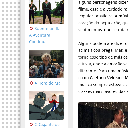
alguns personagens dize
filme
, essa é a verdadeir
Popular Brasileira. A
músi
coração da população, qu
Superman II:
sentimentos, que retrata 
A Aventura
Continua
Alguns podem até dizer q
acima ficou
brega
. Mas, 
torna esse tipo de
músic
elitista, onde a emoção s
diferente. Para uma músi
como
Caetano Veloso
e
M
A Hora do Mal
música sempre esteve lá,
classes mais favorecidas
O Gigante de