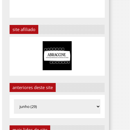
site afiliado
anteriores deste site
mais lidos do site