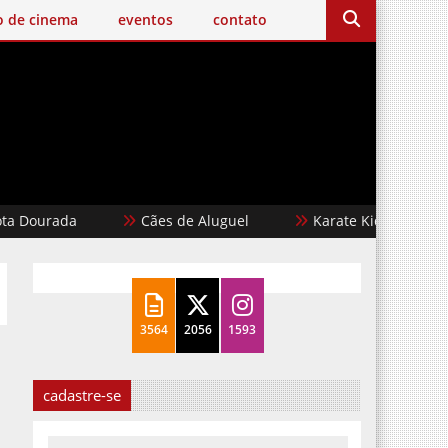
o de cinema
eventos
contato
ada
Cães de Aluguel
Karate Kid: Lendas
3564
2056
1593
cadastre-se