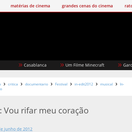
matérias de cinema
grandes cenas do cinema
rat
Casablanca
Um Filme Minecraft
Garota Dour
o
critica
documentario
Festival
in-edit2012
musical
In-
ão
l: Vou rifar meu coração
de junho de 2012