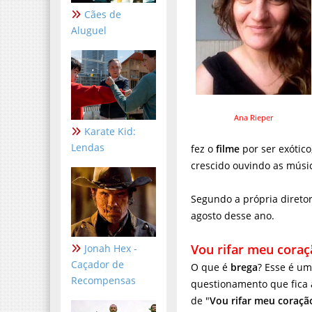
Cães de
Aluguel
Ana Rieper
Karate Kid:
Lendas
fez o
filme
por ser exótic
crescido ouvindo as músic
Segundo a própria direto
agosto desse ano.
Vou rifar meu coraç
Jonah Hex -
Caçador de
O que é
brega
? Esse é u
Recompensas
questionamento que fica 
de "
Vou rifar meu coraçã