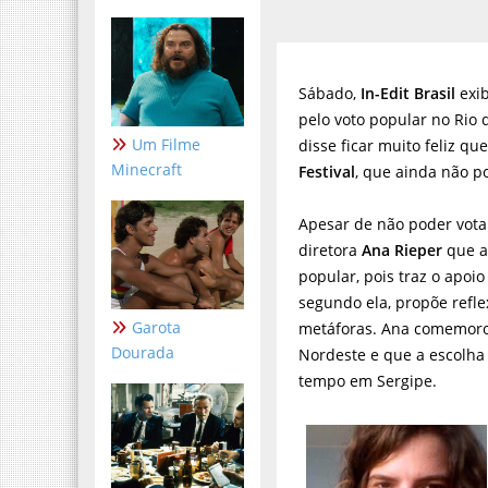
Sábado,
In-Edit Brasil
exi
pelo voto popular no Rio 
Um Filme
disse ficar muito feliz qu
Minecraft
Festival
, que ainda não po
Apesar de não poder votar
diretora
Ana Rieper
que a
popular, pois traz o apoi
segundo ela, propõe refle
Garota
metáforas. Ana comemorou
Dourada
Nordeste e que a escolha
tempo em Sergipe.