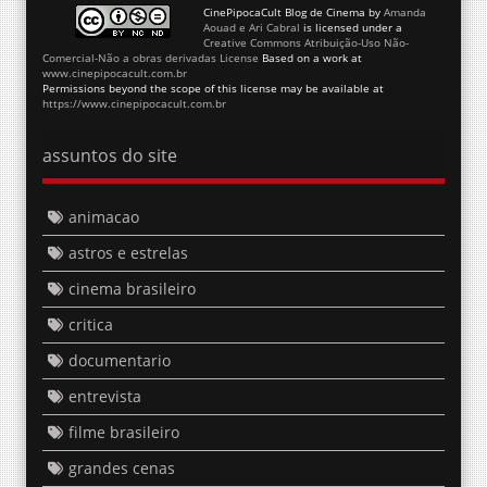
CinePipocaCult Blog de Cinema
by
Amanda
Aouad e Ari Cabral
is licensed under a
Creative Commons Atribuição-Uso Não-
Comercial-Não a obras derivadas License
Based on a work at
www.cinepipocacult.com.br
Permissions beyond the scope of this license may be available at
https://www.cinepipocacult.com.br
assuntos do site
animacao
astros e estrelas
cinema brasileiro
critica
documentario
entrevista
filme brasileiro
grandes cenas