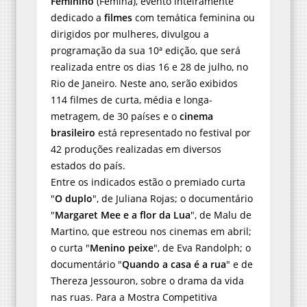
Feminino
(Femina), evento inteiramente
dedicado a
filmes
com temática feminina ou
dirigidos por mulheres, divulgou a
programação da sua 10ª edição, que será
realizada entre os dias 16 e 28 de julho, no
Rio de Janeiro. Neste ano, serão exibidos
114 filmes de curta, média e longa-
metragem, de 30 países e o
cinema
brasileiro
está representado no festival por
42 produções realizadas em diversos
estados do país.
Entre os indicados estão o premiado curta
"
O duplo
", de Juliana Rojas; o documentário
"
Margaret Mee e a flor da Lua
", de Malu de
Martino, que estreou nos cinemas em abril;
o curta "
Menino peixe
", de Eva Randolph; o
documentário "
Quando a casa é a rua
" e de
Thereza Jessouron, sobre o drama da vida
nas ruas. Para a Mostra Competitiva