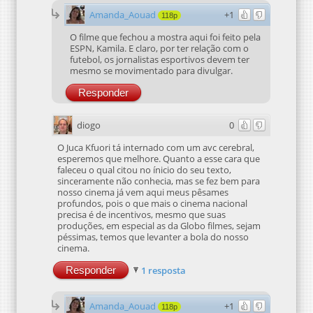
Amanda_Aouad
+1
118p
O filme que fechou a mostra aqui foi feito pela
ESPN, Kamila. E claro, por ter relação com o
futebol, os jornalistas esportivos devem ter
mesmo se movimentado para divulgar.
Responder
diogo
0
O Juca Kfuori tá internado com um avc cerebral,
esperemos que melhore. Quanto a esse cara que
faleceu o qual citou no ínicio do seu texto,
sinceramente não conhecia, mas se fez bem para
nosso cinema já vem aqui meus pêsames
profundos, pois o que mais o cinema nacional
precisa é de incentivos, mesmo que suas
produções, em especial as da Globo filmes, sejam
péssimas, temos que levanter a bola do nosso
cinema.
Responder
1 resposta
Amanda_Aouad
+1
118p