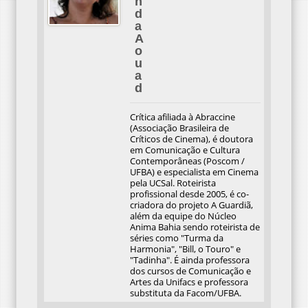
n
d
a
A
o
u
a
d
Crítica afiliada à Abraccine
(Associação Brasileira de
Críticos de Cinema), é doutora
em Comunicação e Cultura
Contemporâneas (Poscom /
UFBA) e especialista em Cinema
pela UCSal. Roteirista
profissional desde 2005, é co-
criadora do projeto A Guardiã,
além da equipe do Núcleo
Anima Bahia sendo roteirista de
séries como "Turma da
Harmonia", "Bill, o Touro" e
"Tadinha". É ainda professora
dos cursos de Comunicação e
Artes da Unifacs e professora
substituta da Facom/UFBA.