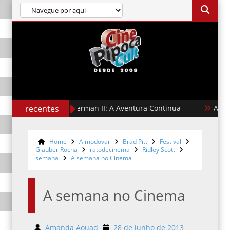
recentes
Superman II: A Aventura Continua
A Hora do M
Home
Almodovar
Brad Pitt
Festival
Glauber Rocha
ratodecinema
Ridley Scott
semana
A semana no Cinema
A semana no Cinema
Amanda Aouad
28 de junho de 2013