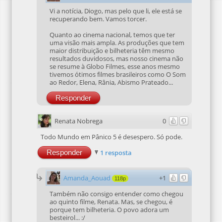
Vi a notícia, Diogo, mas pelo que li, ele está se
recuperando bem. Vamos torcer.
Quanto ao cinema nacional, temos que ter
uma visão mais ampla. As produções que tem
maior distribuição e bilheteria têm mesmo
resultados duvidosos, mas nosso cinema não
se resume à Globo Filmes, esse anos mesmo
tivemos ótimos filmes brasileiros como O Som
ao Redor, Elena, Rânia, Abismo Prateado...
Responder
Renata Nobrega
0
Todo Mundo em Pânico 5 é desespero. Só pode.
Responder
1 resposta
Amanda_Aouad
+1
118p
Também não consigo entender como chegou
ao quinto filme, Renata. Mas, se chegou, é
porque tem bilheteria. O povo adora um
besteirol... :/