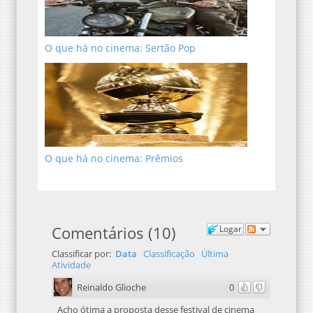
O que há no cinema: Sertão Pop
O que há no cinema: Prêmios
Comentários
(
10
)
Logar
Classificar por:
Data
Classificação
Última
Atividade
Reinaldo Glioche
0
Acho ótima a proposta desse festival de cinema