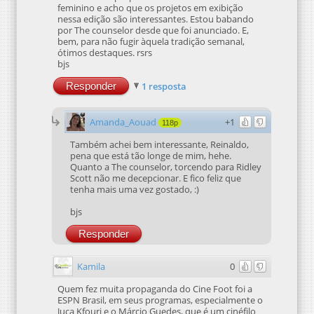
feminino e acho que os projetos em exibição
nessa edição são interessantes. Estou babando
por The counselor desde que foi anunciado. E,
bem, para não fugir àquela tradição semanal,
ótimos destaques. rsrs
bjs
Responder
1 resposta
Amanda_Aouad
+1
118p
Também achei bem interessante, Reinaldo,
pena que está tão longe de mim, hehe.
Quanto a The counselor, torcendo para Ridley
Scott não me decepcionar. E fico feliz que
tenha mais uma vez gostado, :)
bjs
Responder
Kamila
0
Quem fez muita propaganda do Cine Foot foi a
ESPN Brasil, em seus programas, especialmente o
Juca Kfouri e o Márcio Guedes, que é um cinéfilo