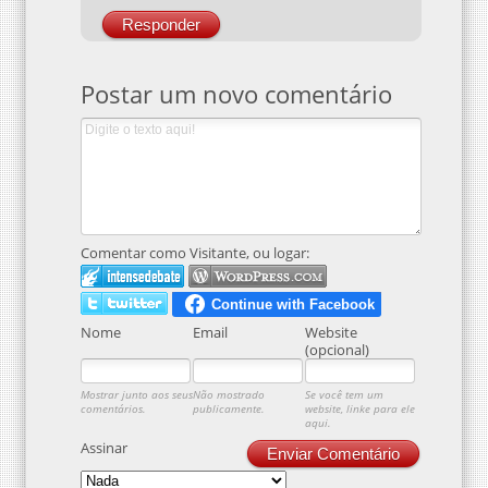
Responder
Postar um novo comentário
Comentar como Visitante, ou logar:
Nome
Email
Website
(opcional)
Mostrar junto aos seus
Não mostrado
Se você tem um
comentários.
publicamente.
website, linke para ele
aqui.
Assinar
Enviar Comentário