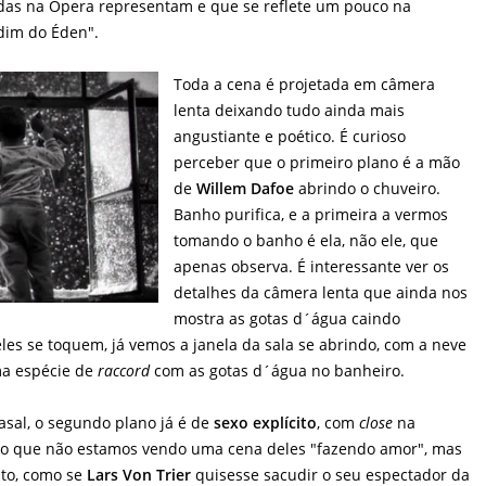
das na Ópera representam e que se reflete um pouco na
rdim do Éden".
Toda a cena é projetada em câmera
lenta deixando tudo ainda mais
angustiante e poético. É curioso
perceber que o primeiro plano é a mão
de
Willem Dafoe
abrindo o chuveiro.
Banho purifica, e a primeira a vermos
tomando o banho é ela, não ele, que
apenas observa. É interessante ver os
detalhes da câmera lenta que ainda nos
mostra as gotas d´água caindo
les se toquem, já vemos a janela da sala se abrindo, com a neve
ma espécie de
raccord
com as gotas d´água no banheiro.
asal, o segundo plano já é de
sexo explícito
, com
close
na
ro que não estamos vendo uma cena deles "fazendo amor", mas
to, como se
Lars Von Trier
quisesse sacudir o seu espectador da