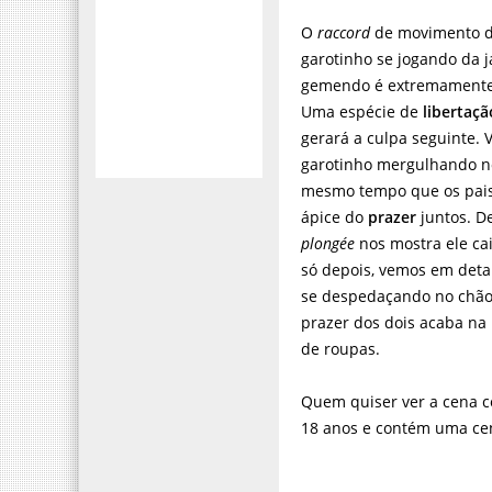
O
raccord
de movimento d
garotinho se jogando da 
gemendo é extremamente 
Uma espécie de
libertaçã
gerará a culpa seguinte.
garotinho mergulhando no
mesmo tempo que os pai
ápice do
prazer
juntos. D
plongée
nos mostra ele ca
só depois, vemos em deta
se despedaçando no chão
prazer dos dois acaba na
de roupas.
Quem quiser ver a cena c
18 anos e contém uma c