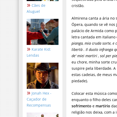
Cães de
cristão.
Aluguel
Almirena canta a ária no
Ópera, quando se vê nos 
palácio de Armida como pr
letra cantada em italiano 
pianga, mia cruda sorte, e c
Karate Kid:
libertà . Il duolo infranga q
Lendas
de' miei martiri , sol per pi
eu chore, minha sorte cru
suspire pela liberdade. A
estas cadeias, de meus ma
piedade).
Jonah Hex -
Colocar esta música com
Caçador de
enquanto o filho deles ca
Recompensas
sofrimento
e
martírio
daq
religião nos deixa, com a 