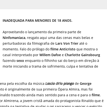
INADEQUADA PARA MENORES DE 18 ANOS.
Aproveitando o lançamento da primeira parte de
Ninfomaníaca
, resgato aqui uma das cenas mais belas e
perturbadoras da filmografia de
Lars Von Trier
até o
momento. Falo do prólogo do
filme
Anticristo
que mostra o
casal interpretado por
Willem Dafoe
e
Charlotte Gainsbourg
fazendo
sexo
enquanto o filhinho sai do berço em direção à
morte iniciando a trama de sofrimento, culpa e tentativa de
cena pela escolha da música
Lascia ch'io pianga
de
George
nto é originalmente de sua primeira Ópera Almira, mas foi
inaldo trazendo ainda mais sentido para a cena e para o
filme
.
or Almirena, a jovem cristã amada do protagonista Rinaldo que é
mida na tentativa de ajudar o rei sarraceno a vencer o exército