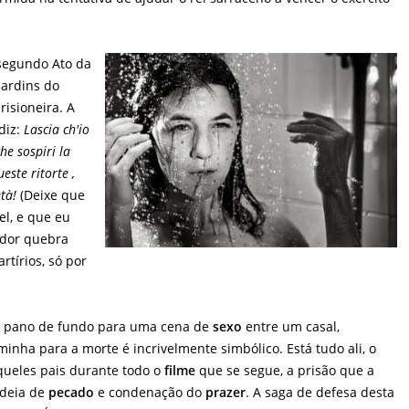
 segundo Ato da
jardins do
isioneira. A
diz:
Lascia ch'io
he sospiri la
ueste ritorte ,
età!
(Deixe que
el, e que eu
 dor quebra
rtírios, só por
o pano de fundo para uma cena de
sexo
entre um casal,
minha para a morte é incrivelmente simbólico. Está tudo ali, o
ueles pais durante todo o
filme
que se segue, a prisão que a
ideia de
pecado
e condenação do
prazer
. A saga de defesa desta