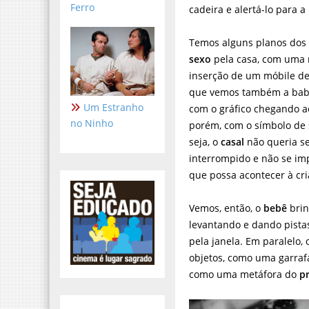
Ferro
cadeira e alertá-lo para 
Temos alguns planos dos 
sexo
pela casa, com uma 
inserção de um móbile d
que vemos também a babá
Um Estranho
com o gráfico chegando 
no Ninho
porém, com o símbolo de 
seja, o
casal
não queria s
interrompido e não se im
que possa acontecer à cri
Vemos, então, o
bebê
brin
levantando e dando pista
pela janela. Em paralelo,
objetos, como uma garraf
como uma metáfora do
p