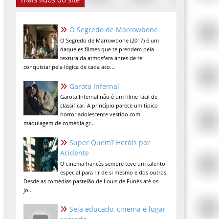
O Segredo de Marrowbone
O Segredo de Marrowbone (2017) é um
daqueles filmes que te prendem pela
textura da atmosfera antes de te
conquistar pela lógica de cada aco...
Garota Infernal
Garota Infernal não é um filme fácil de
classificar. A princípio parece um típico
horror adolescente vestido com
maquiagem de comédia gr...
Super Quem? Heróis por
Acidente
O cinema francês sempre teve um talento
especial para rir de si mesmo e dos outros.
Desde as comédias pastelão de Louis de Funès até os
jo...
Seja educado, cinema é lugar