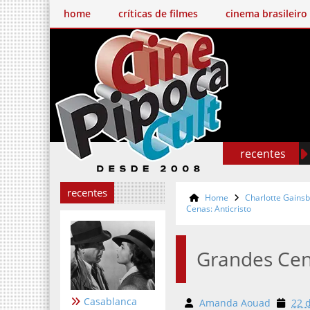
home
críticas de filmes
cinema brasileiro
recentes
recentes
Home
Charlotte Gains
Cenas: Anticristo
Grandes Cena
Casablanca
Amanda Aouad
22 