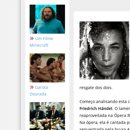
Um Filme
Minecraft
Garota
resgate dos dois.
Dourada
Começo analisando esta 
Friedrich Händel
. O lame
reaproveitada na Ópera R
Na ópera, ela é cantada p
sequestrada pela bruxa Ar