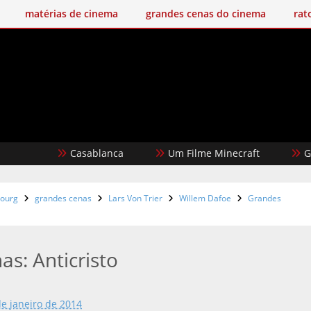
matérias de cinema
grandes cenas do cinema
rat
Casablanca
Um Filme Minecraft
Garota D
bourg
grandes cenas
Lars Von Trier
Willem Dafoe
Grandes
s: Anticristo
de janeiro de 2014