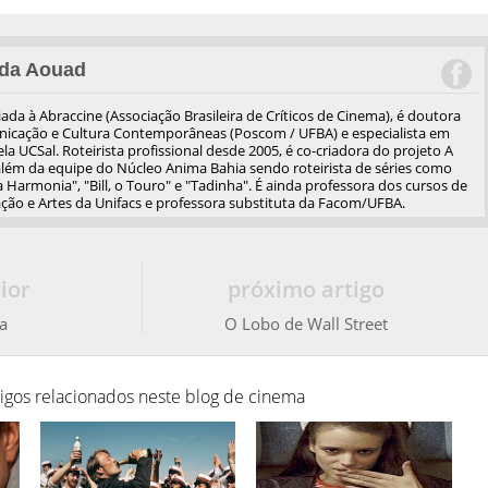
da Aouad
iliada à Abraccine (Associação Brasileira de Críticos de Cinema), é doutora
cação e Cultura Contemporâneas (Poscom / UFBA) e especialista em
a UCSal. Roteirista profissional desde 2005, é co-criadora do projeto A
além da equipe do Núcleo Anima Bahia sendo roteirista de séries como
 Harmonia", "Bill, o Touro" e "Tadinha". É ainda professora dos cursos de
ão e Artes da Unifacs e professora substituta da Facom/UFBA.
ior
próximo artigo
a
O Lobo de Wall Street
tigos relacionados neste blog de cinema