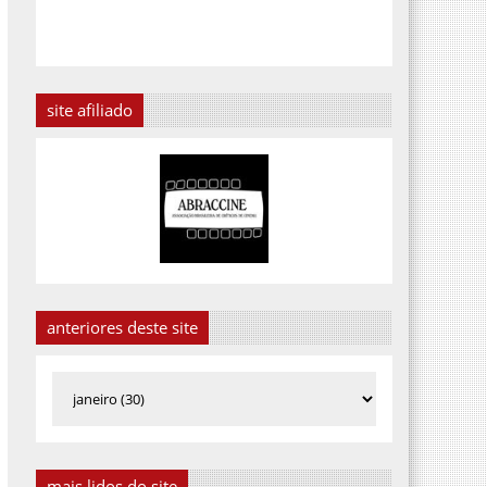
site afiliado
anteriores deste site
mais lidos do site