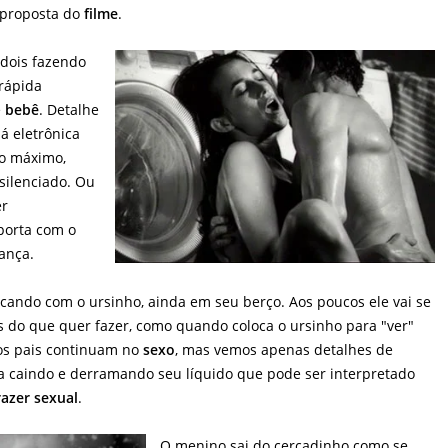
a proposta do
filme
.
dois fazendo
rápida
e
bebê
. Detalhe
 eletrônica
ao máximo,
silenciado. Ou
er
porta com o
ança.
cando com o ursinho, ainda em seu berço. Aos poucos ele vai se
s do que quer fazer, como quando coloca o ursinho para "ver"
 os pais continuam no
sexo
, mas vemos apenas detalhes de
a caindo e derramando seu líquido que pode ser interpretado
razer sexual
.
O menino sai do cercadinho como se