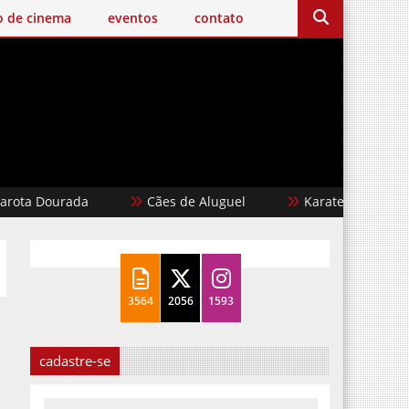
o de cinema
eventos
contato
ourada
Cães de Aluguel
Karate Kid: Lendas
3564
2056
1593
cadastre-se