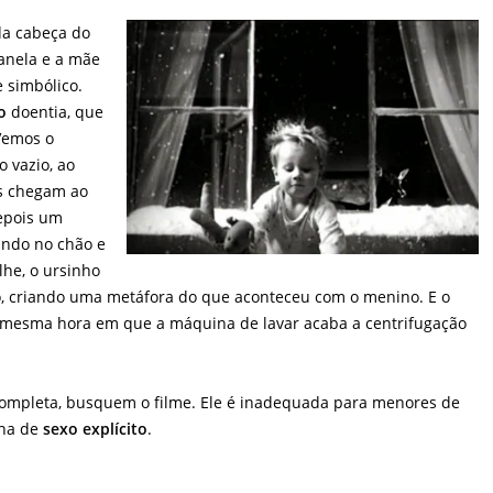
a cabeça do
janela e a mãe
simbólico.
o
doentia, que
 Vemos o
 vazio, ao
s chegam ao
epois um
indo no chão e
lhe, o ursinho
, criando uma metáfora do que aconteceu com o menino. E o
 mesma hora em que a máquina de lavar acaba a centrifugação
ompleta, busquem o filme. Ele é inadequada para menores de
ena de
sexo explícito
.