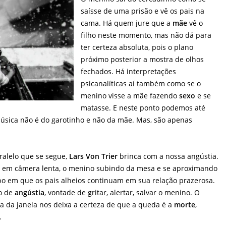
saísse de uma prisão e vê os pais na
cama. Há quem jure que a
mãe
vê o
filho neste momento, mas não dá para
ter certeza absoluta, pois o plano
próximo posterior a mostra de olhos
fechados. Há interpretações
psicanalíticas aí também como se o
menino visse a mãe fazendo
sexo
e se
matasse. E neste ponto podemos até
úsica não é do garotinho e não da mãe. Mas, são apenas
ralelo que se segue,
Lars Von Trier
brinca com a nossa angústia.
e em câmera lenta, o menino subindo da mesa e se aproximando
o em que os pais alheios continuam em sua relação prazerosa.
o de
angústia
, vontade de gritar, alertar, salvar o menino. O
a da janela nos deixa a certeza de que a queda é a
morte
,
.