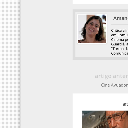
Aman
Crítica af
em Comuni
Cinema pel
Guardiã, 
"Turma da
Comunicaç
artigo anter
Cine Avuador
ar