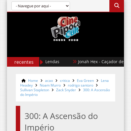
Karate Kid: Lendas
recentes
Jonah Hex - Caçador de Recomp
Home
acao
critica
Eva Green
Lena
Headey
Noam Murro
rodrigo santoro
Sullivan Stapleton
Zack Snyder
300: A Ascensão
do Império
300: A Ascensão do
Império