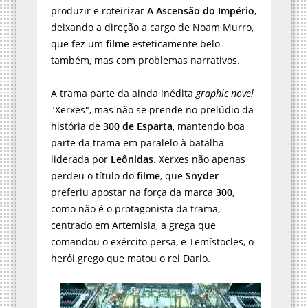
produzir e roteirizar
A Ascensão do Império
,
deixando a direção a cargo de Noam Murro,
que fez um
filme
esteticamente belo
também, mas com problemas narrativos.
A trama parte da ainda inédita
graphic novel
"Xerxes", mas não se prende no prelúdio da
história de
300 de Esparta
, mantendo boa
parte da trama em paralelo à batalha
liderada por
Leônidas
. Xerxes não apenas
perdeu o título do
filme
, que
Snyder
preferiu apostar na força da marca
300
,
como não é o protagonista da trama,
centrado em Artemisia, a grega que
comandou o exército persa, e Temístocles, o
herói grego que matou o rei Dario.