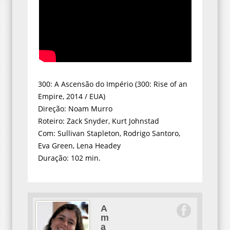
300: A Ascensão do Império (300: Rise of an
Empire, 2014 / EUA)
Direção: Noam Murro
Roteiro: Zack Snyder, Kurt Johnstad
Com: Sullivan Stapleton, Rodrigo Santoro,
Eva Green, Lena Headey
Duração: 102 min.
A
m
a