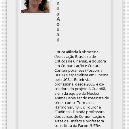
n
d
a
A
o
u
a
d
Crítica afiliada à Abraccine
(Associação Brasileira de
Críticos de Cinema), é doutora
em Comunicação e Cultura
Contemporâneas (Poscom /
UFBA) e especialista em Cinema
pela UCSal. Roteirista
profissional desde 2005, é co-
criadora do projeto A Guardiã,
além da equipe do Núcleo
Anima Bahia sendo roteirista de
séries como "Turma da
Harmonia", "Bill, o Touro" e
"Tadinha". É ainda professora
dos cursos de Comunicação e
Artes da Unifacs e professora
substituta da Facom/UFBA.