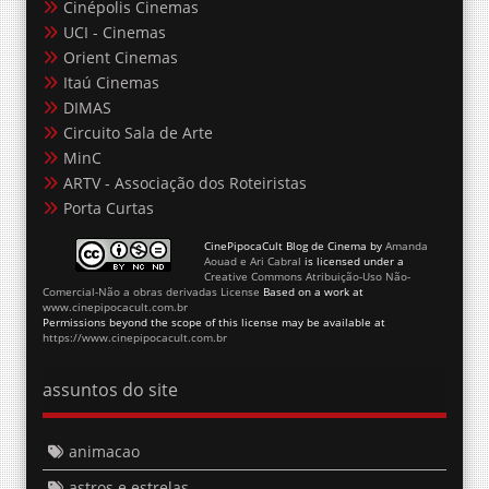
Cinépolis Cinemas
UCI - Cinemas
Orient Cinemas
Itaú Cinemas
DIMAS
Circuito Sala de Arte
MinC
ARTV - Associação dos Roteiristas
Porta Curtas
CinePipocaCult Blog de Cinema
by
Amanda
Aouad e Ari Cabral
is licensed under a
Creative Commons Atribuição-Uso Não-
Comercial-Não a obras derivadas License
Based on a work at
www.cinepipocacult.com.br
Permissions beyond the scope of this license may be available at
https://www.cinepipocacult.com.br
assuntos do site
animacao
astros e estrelas