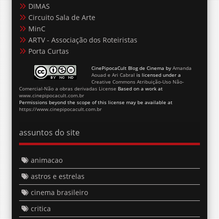
DIMAS
Circuito Sala de Arte
MinC
ARTV - Associação dos Roteiristas
Porta Curtas
CinePipocaCult Blog de Cinema
by
Amanda
Aouad e Ari Cabral
is licensed under a
Creative Commons Atribuição-Uso Não-
Comercial-Não a obras derivadas License
Based on a work at
www.cinepipocacult.com.br
Permissions beyond the scope of this license may be available at
https://www.cinepipocacult.com.br
assuntos do site
animacao
astros e estrelas
cinema brasileiro
critica