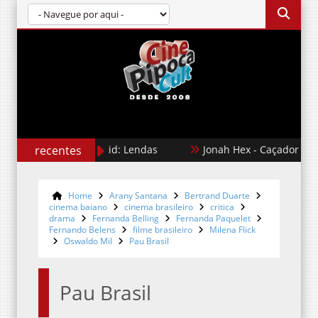
recentes
Karate Kid: Lendas
Jonah Hex - Caçador de Rec
Home
Arany Santana
Bertrand Duarte
cinema baiano
cinema brasileiro
critica
drama
Fernanda Belling
Fernanda Paquelet
Fernando Belens
filme brasileiro
Milena Flick
Oswaldo Mil
Pau Brasil
Pau Brasil