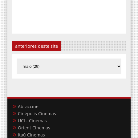
anteriores deste site
Abraccine
Cinépolis Cinemas
UCI - Cinemas
Orient Cinemas
Itaú Cinemas