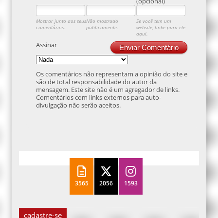
(opcional)
Mostrar junto aos seus
Não mostrado
Se você tem um
comentários.
publicamente.
website, linke para ele
aqui.
Assinar
Enviar Comentário
Os comentários não representam a opinião do site e
são de total responsabilidade do autor da
mensagem. Este site não é um agregador de links.
Comentários com links externos para auto-
divulgação não serão aceitos.
3565
2056
1593
cadastre-se