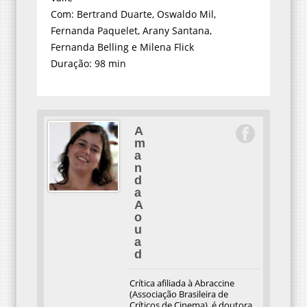
Com: Bertrand Duarte, Oswaldo Mil,
Fernanda Paquelet, Arany Santana,
Fernanda Belling e Milena Flick
Duração: 98 min
A
m
a
n
d
a
A
o
u
a
d
Crítica afiliada à Abraccine
(Associação Brasileira de
Críticos de Cinema), é doutora