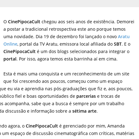
O
CinePipocaCult
chegou aos seis anos de existência. Demorei
a postar a tradicional retrospectiva este ano porque temos
uma novidade. Dia 19 de dezembro foi lançado o novo
Aratu
Online
, portal da TV Aratu, emissora local afiliada do
SBT
. E o
CinePipocaCult
é um dos blogs selecionados para integrar o
portal
. Por isso, agora temos esta barrinha aí em cima.
Esta é mais uma conquista e um reconhecimento de um site
que foi crescendo aos poucos, começou como um espaço
ue eu via e aprendia nas pós-graduações que fiz e, aos poucos,
público fiel e boas oportunidades de
parcerias
e trocas de
nos acompanha, sabe que a busca é sempre por um trabalho
da discussão e informação sobre a
sétima arte
.
ndo agora, o
CinePipocaCult
é gerenciado por mim, Amanda
o um espaço de discussão cinematográfica com críticas, matérias