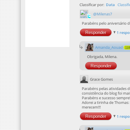
Classificar por:
Data
Classif
@Milenas7
Parabéns pelo aniversário d
Responder
1 respo
Amanda_Aouad
11
Obrigada, Milena.
Responder
Grace Gomes
Parabéns pelas atividades d
consistência do blog foi mai
Parabéns e sucesso sempre
Adorei a tirinha de Thomas:
merecem!!!
Responder
1 respo