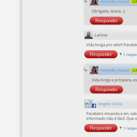
Amanda_Aouad
11
Obrigada, Grace. :)
Responder
Larissa
Vida longa pro site!!! Parab
Responder
1 respo
Amanda_Aouad
11
Vida longa e próspera, es
Responder
Angelo Costa
Parabéns Amanda e Ari, sabe
informado não é fácil. Que
Responder
1 respo