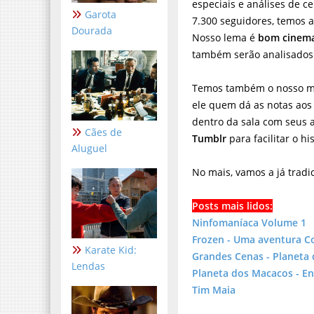
especiais e análises de 
Garota
7.300 seguidores, temos a
Dourada
Nosso lema é
bom cinema
também serão analisados 
Temos também o nosso m
ele quem dá as notas ao
dentro da sala com seus 
Cães de
Tumblr
para facilitar o hi
Aluguel
No mais, vamos a já tradi
Posts mais lidos:
Ninfomaníaca Volume 1
Frozen - Uma aventura C
Karate Kid:
Grandes Cenas - Planeta
Lendas
Planeta dos Macacos - En
Tim Maia