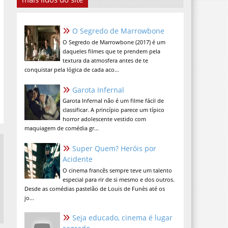
O Segredo de Marrowbone
O Segredo de Marrowbone (2017) é um
daqueles filmes que te prendem pela
textura da atmosfera antes de te
conquistar pela lógica de cada aco...
Garota Infernal
Garota Infernal não é um filme fácil de
classificar. A princípio parece um típico
horror adolescente vestido com
maquiagem de comédia gr...
Super Quem? Heróis por
Acidente
O cinema francês sempre teve um talento
especial para rir de si mesmo e dos outros.
Desde as comédias pastelão de Louis de Funès até os
jo...
Seja educado, cinema é lugar