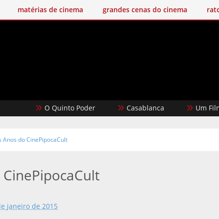
matérias de cinema
grandes cenas do cinema
rat
O Quinto Poder
Casablanca
Um Filme Mine
s Anos do CinePipocaCult
 CinePipocaCult
de janeiro de 2015