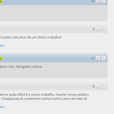
+1
8p
0
éns pelos seis anos de um ótimo trabalho!
sta
+1
8p
pero, rsrs. Obrigada, Larissa.
0
mos quão difícil é o nosso trabalho, manter nosso público
 o Cinepipocacult comemore tantos outros anos de vida =D
sta