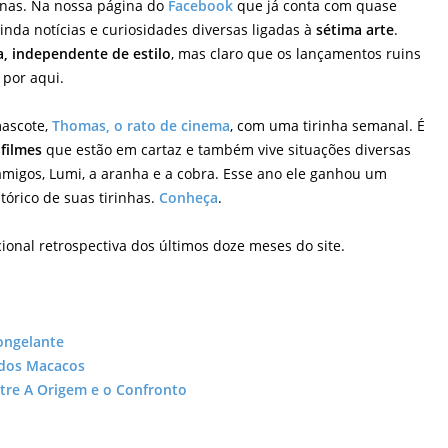
cenas. Na nossa página do
Facebook
que já conta com quase
inda notícias e curiosidades diversas ligadas à
sétima arte
.
, independente de estilo
, mas claro que os lançamentos ruins
por aqui.
ascote,
Thomas, o rato de cinema
, com uma tirinha semanal. É
s
filmes
que estão em cartaz e também vive situações diversas
amigos, Lumi, a aranha e a cobra. Esse ano ele ganhou um
stórico de suas tirinhas.
Conheça
.
cional retrospectiva dos últimos doze meses do site.
ongelante
 dos Macacos
tre A Origem e o Confronto