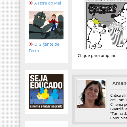
A Hora do Mal
O Gigante de
Ferro
Clique para ampliar
Aman
Crítica af
em Comuni
Cinema pel
Guardiã, 
"Turma da
Comunicaç