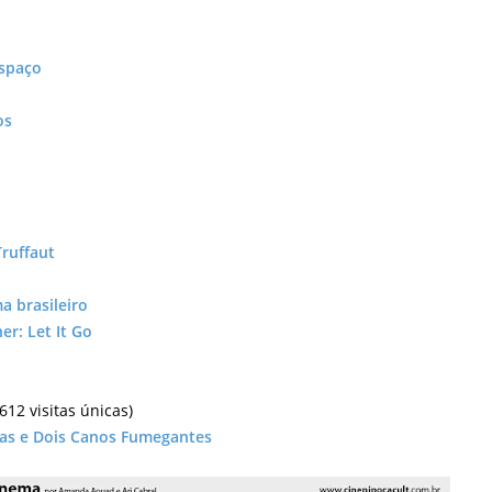
Espaço
os
Truffaut
a brasileiro
er: Let It Go
612 visitas únicas)
ças e Dois Canos Fumegantes