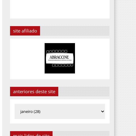
site afiliado
anteriores deste site
mais lidos do site