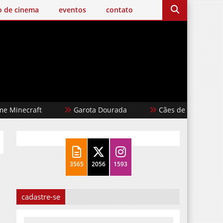
o de cinema
eventos
contato
craft
Garota Dourada
Cães de Aluguel
3565
2056
1593
cadastre-se