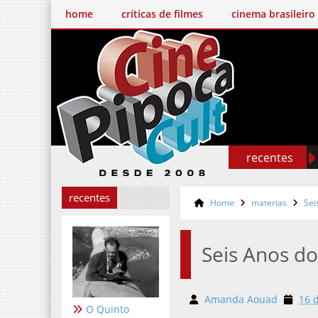
home
críticas de filmes
cinema brasileiro
recentes
recentes
Home
materias
Sei
Seis Anos do
Amanda Aouad
16 
O Quinto