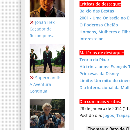
Críticas de destaque:
Baixio das Bestas
2001 - Uma Odisséia no 
Jonah Hex -
O Poderoso Chefão
Caçador de
Homens, Mulheres e Filh
Recompensas
Interestelar
Matérias de destaque:
Teoria da Pixar
Há trinta anos: François 
Princesas da Disney
Superman II:
Limite: Um mito do cinem
A Aventura
Dia Internacional da Mulh
Continua
Dia com mais visitas:
28 de janeiro de 2014 (11.
Post do dia:
Jogos, Trapa