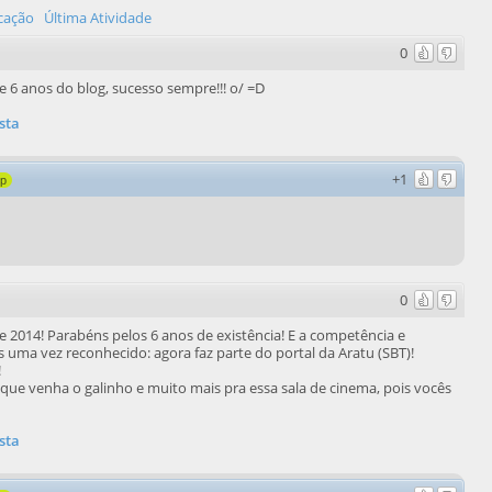
icação
Última Atividade
0
e 6 anos do blog, sucesso sempre!!! o/ =D
sta
+1
8p
0
e 2014! Parabéns pelos 6 anos de existência! E a competência e
s uma vez reconhecido: agora faz parte do portal da Aratu (SBT)!
!
 que venha o galinho e muito mais pra essa sala de cinema, pois vocês
sta