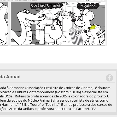
da Aouad
iliada à Abraccine (Associação Brasileira de Críticos de Cinema), é doutora
cação e Cultura Contemporâneas (Poscom / UFBA) e especialista em
a UCSal. Roteirista profissional desde 2005, é co-criadora do projeto A
além da equipe do Núcleo Anima Bahia sendo roteirista de séries como
 Harmonia", "Bill, o Touro" e "Tadinha". É ainda professora dos cursos de
ão e Artes da Unifacs e professora substituta da Facom/UFBA.