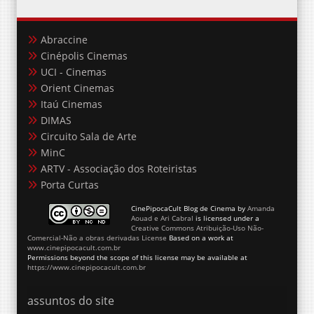
Abraccine
Cinépolis Cinemas
UCI - Cinemas
Orient Cinemas
Itaú Cinemas
DIMAS
Circuito Sala de Arte
MinC
ARTV - Associação dos Roteiristas
Porta Curtas
CinePipocaCult Blog de Cinema
by
Amanda
Aouad e Ari Cabral
is licensed under a
Creative Commons Atribuição-Uso Não-
Comercial-Não a obras derivadas License
Based on a work at
www.cinepipocacult.com.br
Permissions beyond the scope of this license may be available at
https://www.cinepipocacult.com.br
assuntos do site