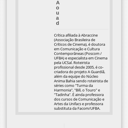
A
o
u
a
d
Crítica afiliada à Abraccine
(Associação Brasileira de
Críticos de Cinema), é doutora
em Comunicação e Cultura
Contemporâneas (Poscom /
UFBA) e especialista em Cinema
pela UCSal. Roteirista
profissional desde 2005, é co-
criadora do projeto A Guardiã,
além da equipe do Núcleo
Anima Bahia sendo roteirista de
séries como "Turma da
Harmonia", "Bill, o Touro" e
"Tadinha". É ainda professora
dos cursos de Comunicação e
Artes da Unifacs e professora
substituta da Facom/UFBA.