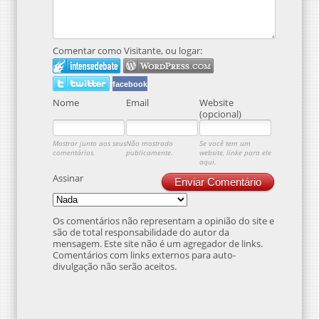
Comentar como Visitante, ou logar:
facebook
Nome
Email
Website
(opcional)
Mostrar junto aos seus
Não mostrado
Se você tem um
comentários.
publicamente.
website, linke para ele
aqui.
Assinar
Enviar Comentário
Os comentários não representam a opinião do site e
são de total responsabilidade do autor da
mensagem. Este site não é um agregador de links.
Comentários com links externos para auto-
divulgação não serão aceitos.