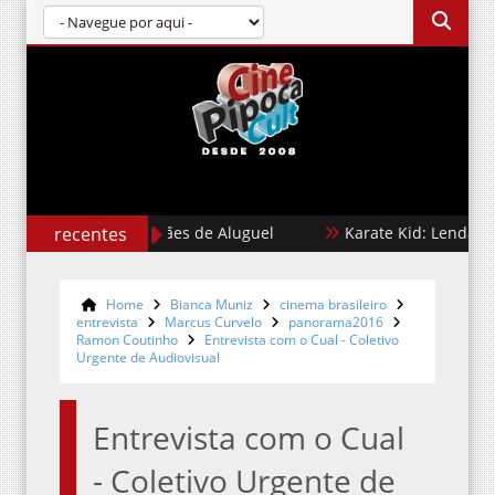
recentes
Cães de Aluguel
Karate Kid: Lendas
Home
Bianca Muniz
cinema brasileiro
entrevista
Marcus Curvelo
panorama2016
Ramon Coutinho
Entrevista com o Cual - Coletivo
Urgente de Audiovisual
Entrevista com o Cual
- Coletivo Urgente de