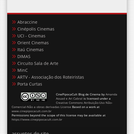
Abraccine
Cinépolis Cinemas
UCI - Cinemas
Orient Cinemas
Itaú Cinemas
DIMAS
Circuito Sala de Arte
MinC
ARTV - Associação dos Roteiristas
Porta Curtas
CinePipocaCult Blog de Cinema
by
Amanda
Aouad e Ari Cabral
is licensed under a
Creative Commons Atribuição-Uso Não-
Comercial-Não a obras derivadas License
Based on a work at
www.cinepipocacult.com.br
Permissions beyond the scope of this license may be available at
https://www.cinepipocacult.com.br
assuntos do site