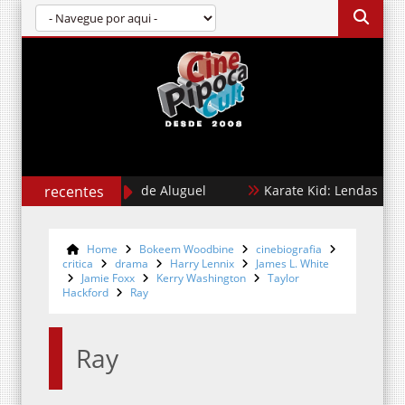
recentes
Cães de Aluguel
Karate Kid: Lendas
Home
Bokeem Woodbine
cinebiografia
critica
drama
Harry Lennix
James L. White
Jamie Foxx
Kerry Washington
Taylor
Hackford
Ray
Ray