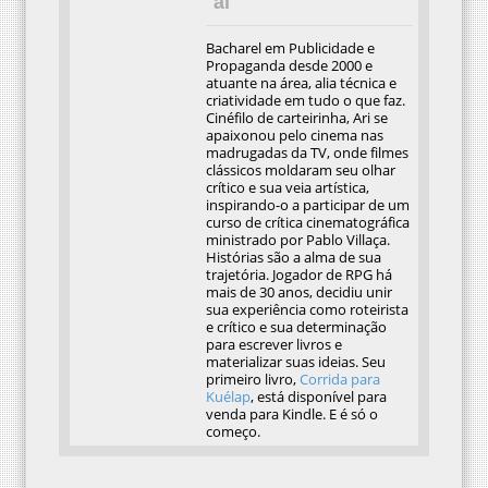
al
Bacharel em Publicidade e
Propaganda desde 2000 e
atuante na área, alia técnica e
criatividade em tudo o que faz.
Cinéfilo de carteirinha, Ari se
apaixonou pelo cinema nas
madrugadas da TV, onde filmes
clássicos moldaram seu olhar
crítico e sua veia artística,
inspirando-o a participar de um
curso de crítica cinematográfica
ministrado por Pablo Villaça.
Histórias são a alma de sua
trajetória. Jogador de RPG há
mais de 30 anos, decidiu unir
sua experiência como roteirista
e crítico e sua determinação
para escrever livros e
materializar suas ideias. Seu
primeiro livro,
Corrida para
Kuélap
, está disponível para
venda para Kindle. E é só o
começo.