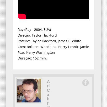
Ray (Ray - 2004, EUA)
Direção: Taylor Hackford
Roteiro: Taylor Hackford, James L. White
Com: Bokeem Woodbine, Harry Lennix, Jamie
Foxx, Kerry Washington
Duração: 152 min.
A
ri
C
a
b
r