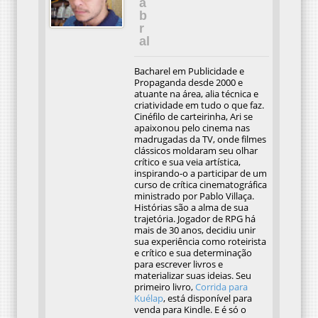
a
b
r
al
Bacharel em Publicidade e
Propaganda desde 2000 e
atuante na área, alia técnica e
criatividade em tudo o que faz.
Cinéfilo de carteirinha, Ari se
apaixonou pelo cinema nas
madrugadas da TV, onde filmes
clássicos moldaram seu olhar
crítico e sua veia artística,
inspirando-o a participar de um
curso de crítica cinematográfica
ministrado por Pablo Villaça.
Histórias são a alma de sua
trajetória. Jogador de RPG há
mais de 30 anos, decidiu unir
sua experiência como roteirista
e crítico e sua determinação
para escrever livros e
materializar suas ideias. Seu
primeiro livro,
Corrida para
Kuélap
, está disponível para
venda para Kindle. E é só o