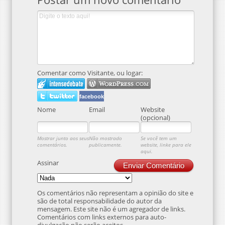
Comentar como Visitante, ou logar:
facebook
Nome
Email
Website
(opcional)
Mostrar junto aos seus
Não mostrado
Se você tem um
comentários.
publicamente.
website, linke para ele
aqui.
Assinar
Enviar Comentário
Os comentários não representam a opinião do site e
são de total responsabilidade do autor da
mensagem. Este site não é um agregador de links.
Comentários com links externos para auto-
divulgação não serão aceitos.