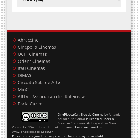
Abraccine
Cinépolis Cinemas
UCI - Cinemas
Orient Cinemas
Itaú Cinemas
DIMAS
Circuito Sala de Arte
MinC
ARTV - Associação dos Roteiristas
Porta Curtas
CinePipocaCult Blog de Cinema
by
Amanda
Aouad e Ari Cabral
is licensed under a
Creative Commons Atribuição-Uso Não-
Comercial-Não a obras derivadas License
Based on a work at
www.cinepipocacult.com.br
Permissions beyond the scope of this license may be available at