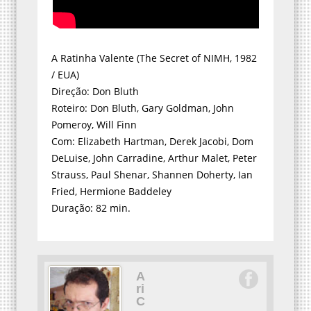
A Ratinha Valente (The Secret of NIMH, 1982
/ EUA)
Direção: Don Bluth
Roteiro: Don Bluth, Gary Goldman, John
Pomeroy, Will Finn
Com: Elizabeth Hartman, Derek Jacobi, Dom
DeLuise, John Carradine, Arthur Malet, Peter
Strauss, Paul Shenar, Shannen Doherty, Ian
Fried, Hermione Baddeley
Duração: 82 min.
A
ri
C