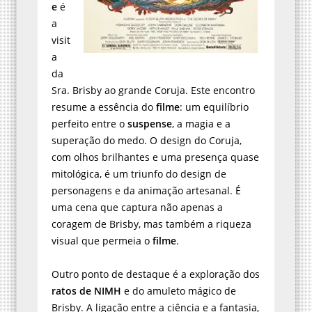
e
é
a
visit
a
da
Sra. Brisby ao grande Coruja. Este encontro
resume a essência do
filme
: um equilíbrio
perfeito entre o
suspense
, a magia e a
superação do medo. O design do Coruja,
com olhos brilhantes e uma presença quase
mitológica, é um triunfo do design de
personagens e da animação artesanal. É
uma cena que captura não apenas a
coragem de Brisby, mas também a riqueza
visual que permeia o
filme
.
Outro ponto de destaque é a exploração dos
ratos de NIMH
e do amuleto mágico de
Brisby. A ligação entre a ciência e a fantasia,