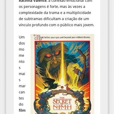
Ratinha Valente
, a conexão emocional com
os personagens é forte, mas às vezes a
complexidade da trama e a multiplicidade
de subtramas dificultam a criação de um
vínculo profundo com o público mais jovem.
Um
dos
mo
me
nto
s
mai
s
mar
can
tes
do
film