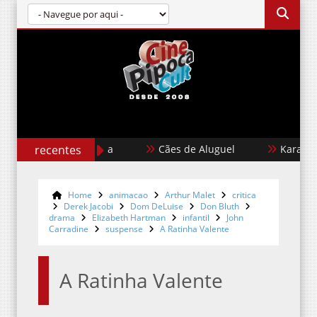
recentes
Cães de Aluguel
Karate Kid: L
Home
animacao
Arthur Malet
critica
Derek Jacobi
Dom DeLuise
Don Bluth
drama
Elizabeth Hartman
infantil
John
Carradine
suspense
A Ratinha Valente
A Ratinha Valente