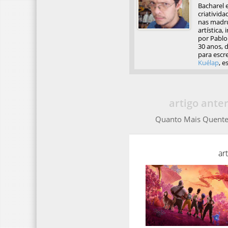
Bacharel 
criativida
nas madru
artística,
por Pablo 
30 anos, d
para escre
Kuélap
, e
artigo anter
Quanto Mais Quente
ar