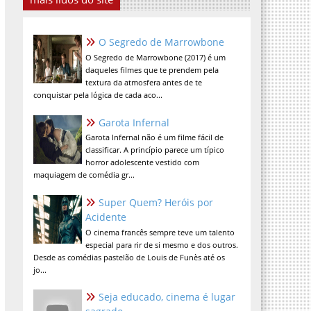
O Segredo de Marrowbone
O Segredo de Marrowbone (2017) é um
daqueles filmes que te prendem pela
textura da atmosfera antes de te
conquistar pela lógica de cada aco...
Garota Infernal
Garota Infernal não é um filme fácil de
classificar. A princípio parece um típico
horror adolescente vestido com
maquiagem de comédia gr...
Super Quem? Heróis por
Acidente
O cinema francês sempre teve um talento
especial para rir de si mesmo e dos outros.
Desde as comédias pastelão de Louis de Funès até os
jo...
Seja educado, cinema é lugar