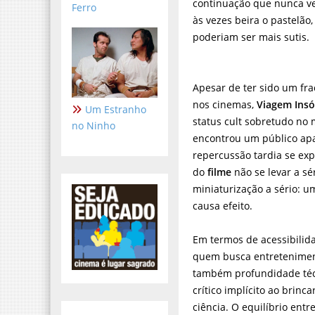
continuação que nunca v
Ferro
às vezes beira o pastelão
poderiam ser mais sutis.
Apesar de ter sido um fra
nos cinemas,
Viagem Insó
Um Estranho
status cult sobretudo no
no Ninho
encontrou um público ap
repercussão tardia se exp
do
filme
não se levar a sér
miniaturização a sério: 
causa efeito.
Em termos de acessibilid
quem busca entretenimen
também profundidade téc
crítico implícito ao brinc
ciência. O equilíbrio entr