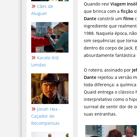
Quando revi
Viagem Insól
Cães de
que brinca com a
ficção c
Aluguel
Dante
constrói um
filme
c
ingrediente que realment
1988. Naquela época, não 
sim sequências que torna
dentro do corpo de Jack. E
absurdamente fantástica s
Karate Kid:
Lendas
O roteiro, assinado por
Je
Dante
rejeitou a versão ma
toda diferença: a químic
Quaid entrega o clássico 
interpretativo como o hi
surreal de sentir dor de
Jonah Hex -
suas entranhas.
Caçador de
Recompensas