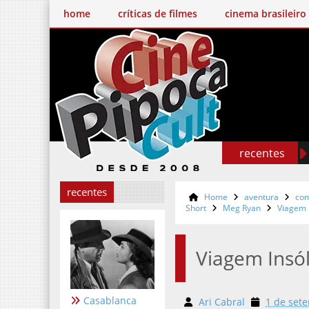
home
críticas de filmes
cinema brasileiro
recentes
recentes
Home
aventura
co
Short
Meg Ryan
Viagem I
Viagem Insól
Casablanca
Ari Cabral
1 de set