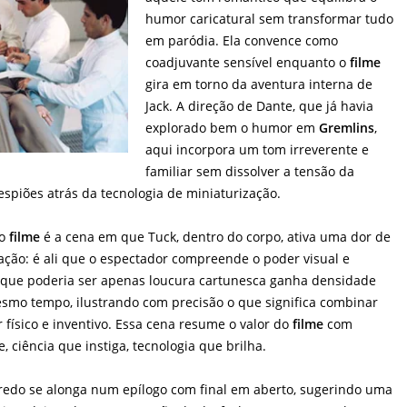
humor caricatural sem transformar tudo
em paródia. Ela convence como
coadjuvante sensível enquanto o
filme
gira em torno da aventura interna de
Jack. A direção de Dante, que já havia
explorado bem o humor em
Gremlins
,
aqui incorpora um tom irreverente e
familiar sem dissolver a tensão da
spiões atrás da tecnologia de miniaturização.
do
filme
é a cena em que Tuck, dentro do corpo, ativa uma dor de
ação: é ali que o espectador compreende o poder visual e
lo que poderia ser apenas loucura cartunesca ganha densidade
smo tempo, ilustrando com precisão o que significa combinar
 físico e inventivo. Essa cena resume o valor do
filme
com
, ciência que instiga, tecnologia que brilha.
nredo se alonga num epílogo com final em aberto, sugerindo uma