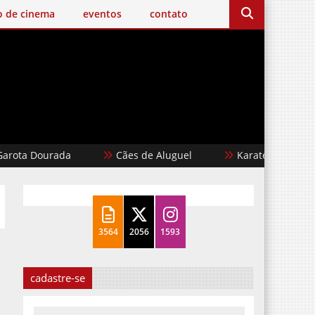
o de cinema
eventos
contato
ourada
Cães de Aluguel
Karate Kid: Lendas
3564
2056
1593
cadastre-se