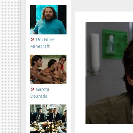
Um Filme
Minecraft
Garota
Dourada