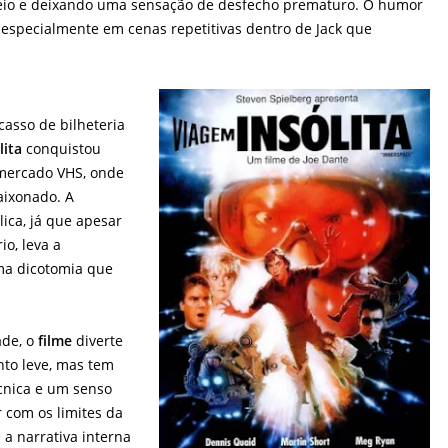
eio e deixando uma sensação de desfecho prematuro. O humor
, especialmente em cenas repetitivas dentro de Jack que
casso de bilheteria
lita
conquistou
 mercado VHS, onde
aixonado. A
lica, já que apesar
io, leva a
uma dicotomia que
ade, o
filme
diverte
to leve, mas tem
nica e um senso
ar com os limites da
e a narrativa interna