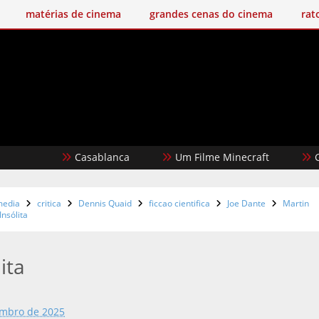
matérias de cinema
grandes cenas do cinema
rat
Casablanca
Um Filme Minecraft
Garota D
media
critica
Dennis Quaid
ficcao cientifica
Joe Dante
Martin
nsólita
ita
embro de 2025