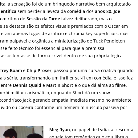
ita
, a sensação foi de um brinquedo narrativo bem arquitetado,
ientífica
sem perder a leveza da
comédia
dos
anos 80
.
Joe
om ritmo de
Sessão da Tarde
talvez deliberado, mas o
e se destaca são os efeitos visuais premiados com o Oscar em
eram apenas fogos de artifício e chroma key superficiais, mas
ram palpável e orgânica a miniaturização de Tuck Pendleton
sse feito técnico foi essencial para que a premissa
e sustentasse de forma crível dentro de sua própria lógica.
ffrey Boam
e
Chip Proser
, passou por uma curva criativa quando
is séria, transformando um thriller sci‑fi em comédia, e isso fez
a entre
Dennis Quaid
e
Martin Short
é o que dá alma ao
filme
.
herói militar carismático, enquanto Short dá um show
pocondríaco Jack, gerando empatia imediata mesmo no ambiente
 ouvido ou coceira conforme um homem minúsculo passeia por
Meg Ryan
, no papel de Lydia, acrescenta
aquele tom romântico que equilibra o