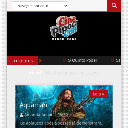
recentes
O Quinto Poder
Casablan
Mostrando postagens com marcador
Amber
Heard
.
Mostrar todas as postagens
Leia »
Leia »
Aquaman
Amanda Aouad
08:30
Os aplausos após a sessão já demonstram.