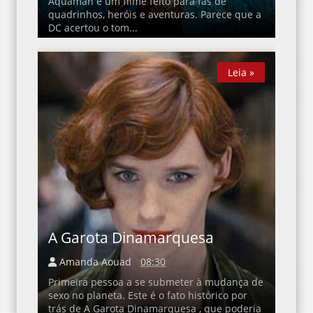
Aquaman é um filme feito para fãs de
quadrinhos, heróis e aventuras. Parece que a
DC acertou o tom...
Leia »
Leia »
A Garota Dinamarquesa
Amanda Aouad
08:30
Primeira pessoa a se submeter à mudança de
sexo no planeta. Este é o fato histórico por
trás de A Garota Dinamarquesa , que poderia