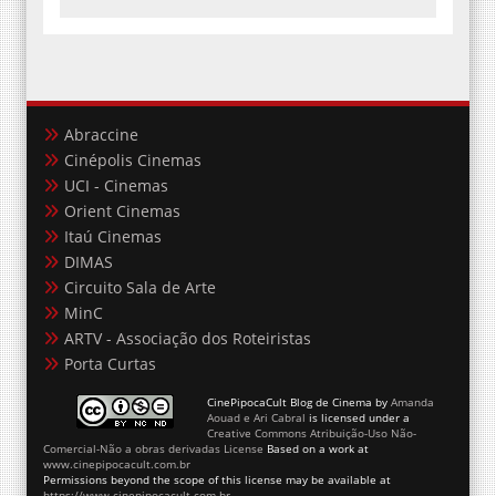
Abraccine
Cinépolis Cinemas
UCI - Cinemas
Orient Cinemas
Itaú Cinemas
DIMAS
Circuito Sala de Arte
MinC
ARTV - Associação dos Roteiristas
Porta Curtas
CinePipocaCult Blog de Cinema
by
Amanda
Aouad e Ari Cabral
is licensed under a
Creative Commons Atribuição-Uso Não-
Comercial-Não a obras derivadas License
Based on a work at
www.cinepipocacult.com.br
Permissions beyond the scope of this license may be available at
https://www.cinepipocacult.com.br