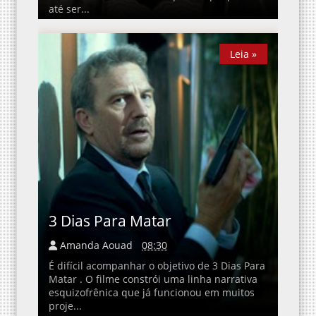
até ser...
Leia »
Leia »
3 Dias Para Matar
Amanda Aouad
08:30
É difícil acompanhar o objetivo de 3 Dias Para
Matar . O filme constrói uma linha narrativa
esquizofrênica que já funcionou em muitos
proje...