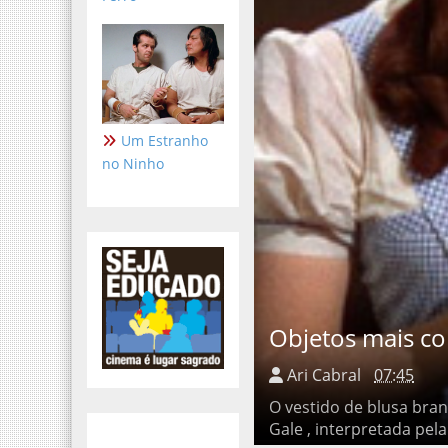
Um Estranho
no Ninho
Objetos mais cob
Ari Cabral
07:45
O vestido de blusa branca
interpretada pela atriz Jud