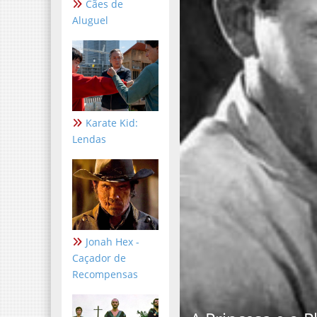
Cães de
Aluguel
Karate Kid:
Lendas
Jonah Hex -
Caçador de
Recompensas