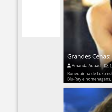
Grandes Cenas: B
Amanda Aouad
08:1
Bonequinha de Luxo está 
homenagens, resolvi escol