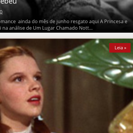
ebeu
0
ce ainda do mês de junho resgato aqui A Princesa e o Plebeu ,
e de Um Lugar Chamado Nott...
Leia »
Leia »