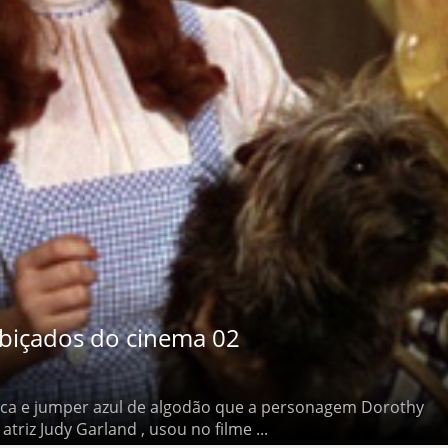
içados do cinema 02
 e jumper azul de algodão que a personagem Dorothy Gale ,
y Garland , usou no filme ...