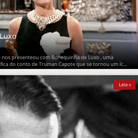
uxo
os presenteou com Bonequinha de Luxo , uma adaptação
de Truman Capote que se tornou um íc...
Leia »
Leia »