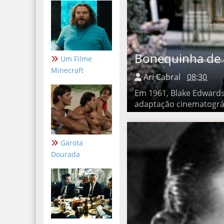
Um Filme
Bonequinha de L
Minecraft
Ari Cabral
08:30
Em 1961, Blake Edwards n
cinematográfica do conto 
Garota
Dourada