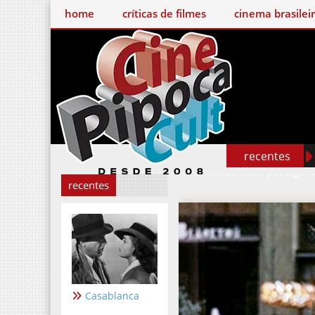
home
críticas de filmes
cinema brasileiro
recentes
Mostrando postagen
recentes
Casablanca