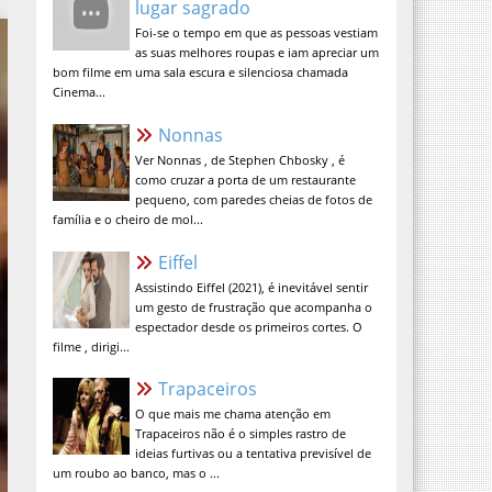
Foi-se o tempo em que as pessoas vestiam
as suas melhores roupas e iam apreciar um
bom filme em uma sala escura e silenciosa chamada
Cinema...
Nonnas
Ver Nonnas , de Stephen Chbosky , é
como cruzar a porta de um restaurante
pequeno, com paredes cheias de fotos de
família e o cheiro de mol...
Eiffel
Assistindo Eiffel (2021), é inevitável sentir
um gesto de frustração que acompanha o
espectador desde os primeiros cortes. O
filme , dirigi...
Trapaceiros
O que mais me chama atenção em
Trapaceiros não é o simples rastro de
ideias furtivas ou a tentativa previsível de
um roubo ao banco, mas o ...
A Verdade Nua e Crua