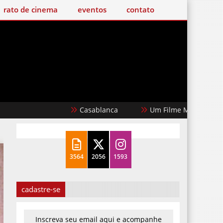
o de cinema
eventos
contato
Casablanca
Um Filme Minecraft
Garota Doura
3564
2056
1593
cadastre-se
Inscreva seu email aqui e acompanhe