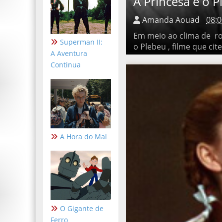
A Princesa e o Pl
Amanda Aouad
08:0
Em meio ao clima de roman
Superman II:
filme que citei na anális
A Aventura
Continua
A Hora do Mal
O Gigante de
Ferro