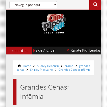
recentes
Cães de Aluguel
Karate Kid: Lendas
Home
Audrey Hepburn
drama
grandes
cenas
Shirley MacLaine
Grandes Cenas: Infâmia
Grandes Cenas:
Infâmia