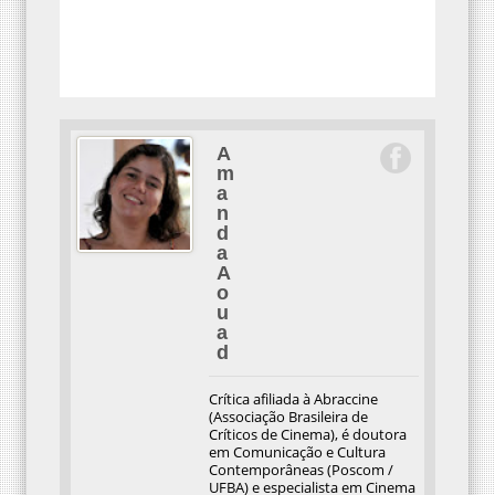
A
m
a
n
d
a
A
o
u
a
d
Crítica afiliada à Abraccine
(Associação Brasileira de
Críticos de Cinema), é doutora
em Comunicação e Cultura
Contemporâneas (Poscom /
UFBA) e especialista em Cinema