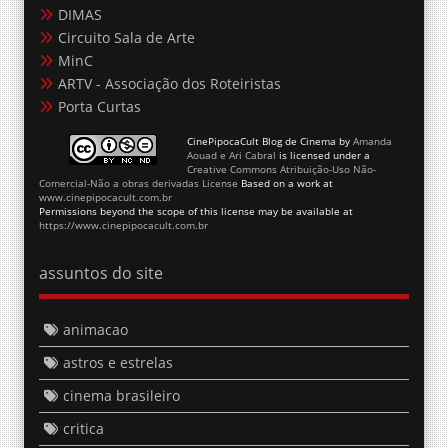
DIMAS
Circuito Sala de Arte
MinC
ARTV - Associação dos Roteiristas
Porta Curtas
CinePipocaCult Blog de Cinema
by
Amanda
Aouad e Ari Cabral
is licensed under a
Creative Commons Atribuição-Uso Não-
Comercial-Não a obras derivadas License
Based on a work at
www.cinepipocacult.com.br
Permissions beyond the scope of this license may be available at
https://www.cinepipocacult.com.br
assuntos do site
animacao
astros e estrelas
cinema brasileiro
critica