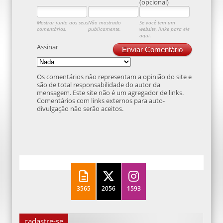
(opcional)
Mostrar junto aos seus
Não mostrado
Se você tem um
comentários.
publicamente.
website, linke para ele
aqui.
Assinar
Enviar Comentário
Os comentários não representam a opinião do site e
são de total responsabilidade do autor da
mensagem. Este site não é um agregador de links.
Comentários com links externos para auto-
divulgação não serão aceitos.
3565
2056
1593
cadastre-se