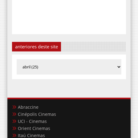
anteriores deste site
Abraccine
Cinépolis Cinemas
UCI - Cinemas
Orient Cinemas
Itaú Cinemas