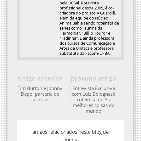
pela UCSal. Roteirista
profissional desde 2005, é co-
criadora do projeto A Guardiã,
além da equipe do Núcleo
Anima Bahia sendo roteirista de
séries como "Turma da
Harmonia", "Bill, o Touro" e
"Tadinha". É ainda professora
dos cursos de Comunicação e
Artes da Unifacs e professora
substituta da Facom/UFBA.
artigo anterior
próximo artigo
Tim Burton e Johnny
Entrevista Exclusiva
Depp: parceria de
com Luiz Bolognesi:
sucesso
roteirista de As
melhores coisas do
mundo
artigos relacionados neste blog de
cinema