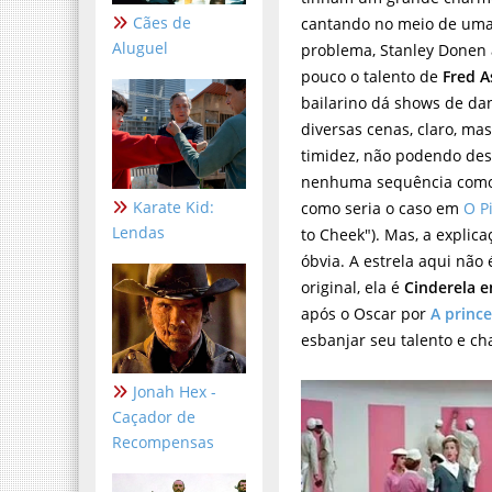
Cães de
cantando no meio de uma
Aluguel
problema, Stanley Donen 
pouco o talento de
Fred A
bailarino dá shows de d
diversas cenas, claro, ma
timidez, não podendo des
nenhuma sequência como
Karate Kid:
como seria o caso em
O P
Lendas
to Cheek"). Mas, a explic
óbvia. A estrela aqui não
original, ela é
Cinderela e
após o Oscar por
A princ
esbanjar seu talento e ch
Jonah Hex -
Caçador de
Recompensas