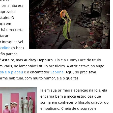
 cena não era
aproveita
staire
. O
ança em
s há uma certa
tacar
 inesquecível
icolino
("Cheek
ação parece
 é
Astaire
, mas
Audrey Hepburn
. Ela é a Funny Face do título
m Paris
, no lamentável título brasileiro. A atriz estava no auge
esa e o plebeu
e o encantador
Sabrina
. Aqui, só precisava
arme habitual, com muito humor, e é o que faz.
Já em sua primeira aparição na loja, ela
encarna bem a moça estudiosa que
sonha em conhecer o filósofo criador do
empatismo. Cheia de discursos e