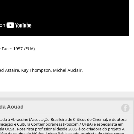
 Face: 1957 /EUA)
d Astaire, Kay Thompson, Michel Auclair.
da Aouad
iliada à Abraccine (Associação Brasileira de Críticos de Cinema), é doutora
cação e Cultura Contemporâneas (Poscom / UFBA) e especialista em
a UCSal. Roteirista profissional desde 2005, é co-criadora do projeto A
além da equipe do Núcleo Anima Bahia sendo roteirista de séries como