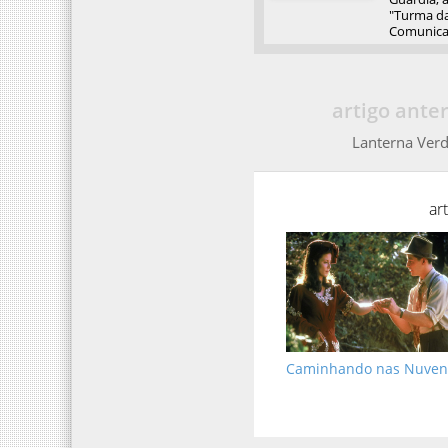
"Turma da
Comunicaç
artigo anter
Lanterna Ver
ar
Caminhando nas Nuven