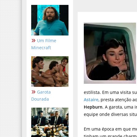
Um Filme
Minecraft
Garota
estilista. Em uma visita s
Dourada
Astaire
, presta atenção a
Hepburn
. A garota, uma 
equipe onde diversas situa
Em uma época em que mu
tinham um grande charme