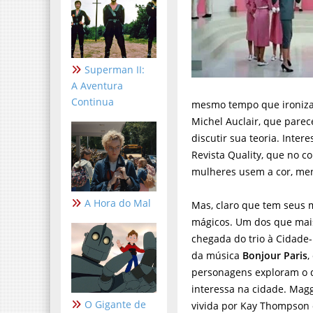
Superman II:
A Aventura
Continua
mesmo tempo que ironiza o 
Michel Auclair, que pare
discutir sua teoria. Inter
Revista Quality, que no 
mulheres usem a cor, meno
A Hora do Mal
Mas, claro que tem seus
mágicos. Um dos que mais
chegada do trio à Cidade-
da música
Bonjour Paris
,
personagens exploram o 
interessa na cidade. Magg
O Gigante de
vivida por Kay Thompson o