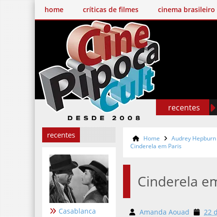
home
críticas de filmes
cinema brasileiro
recentes
recentes
Home
Audrey Hepburn
Cinderela em Paris
Cinderela em
Casablanca
Amanda Aouad
22 