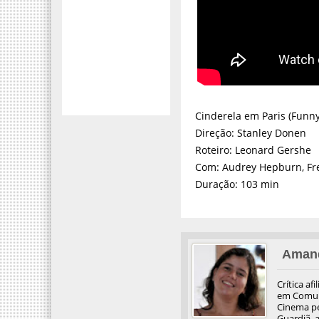
Cinderela em Paris (Funny
Direção: Stanley Donen
Roteiro: Leonard Gershe
Com: Audrey Hepburn, Fre
Duração: 103 min
Aman
Crítica af
em Comuni
Cinema pel
Guardiã, 