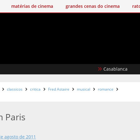
matérias de cinema
grandes cenas do cinema
rat
Casablanca
Um 
classicos
critica
Fred Astaire
musical
romance
 Paris
de agosto de 2011