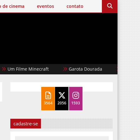
o de cinema
eventos
contato
Filme Minecraft
Garota Dourada
Cães de Aluguel
3564
2056
1593
cadastre-se