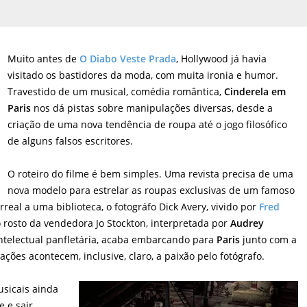
Muito antes de
O Diabo Veste Prada
, Hollywood já havia
visitado os bastidores da moda, com muita ironia e humor.
Travestido de um musical, comédia romântica,
Cinderela em
Paris
nos dá pistas sobre manipulações diversas, desde a
criação de uma nova tendência de roupa até o jogo filosófico
de alguns falsos escritores.
O roteiro do filme é bem simples. Uma revista precisa de uma
nova modelo para estrelar as roupas exclusivas de um famoso
urreal a uma biblioteca, o fotográfo Dick Avery, vivido por
Fred
o rosto da vendedora Jo Stockton, interpretada por
Audrey
intelectual panfletária, acaba embarcando para
Paris
junto com a
ções acontecem, inclusive, claro, a paixão pelo fotógrafo.
sicais ainda
 e sair