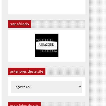
site afiliado
anteriores deste site
mais lidos do site