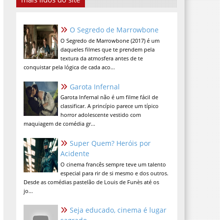
O Segredo de Marrowbone
O Segredo de Marrowbone (2017) é um
daqueles filmes que te prendem pela
textura da atmosfera antes de te
conquistar pela lógica de cada aco...
Garota Infernal
Garota Infernal não é um filme fácil de
classificar. A princípio parece um típico
horror adolescente vestido com
maquiagem de comédia gr...
Super Quem? Heróis por
Acidente
O cinema francês sempre teve um talento
especial para rir de si mesmo e dos outros.
Desde as comédias pastelão de Louis de Funès até os
jo...
Seja educado, cinema é lugar