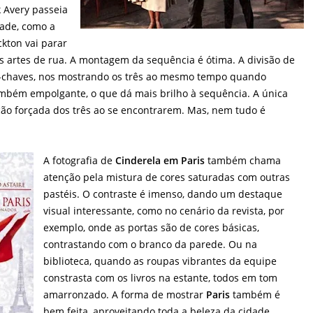
 Avery passeia
dade, como a
ckton vai parar
as artes de rua. A montagem da sequência é ótima. A divisão de
s-chaves, nos mostrando os três ao mesmo tempo quando
ambém empolgante, o que dá mais brilho à sequência. A única
ção forçada dos três ao se encontrarem. Mas, nem tudo é
A fotografia de
Cinderela em Paris
também chama
atenção pela mistura de cores saturadas com outras
pastéis. O contraste é imenso, dando um destaque
visual interessante, como no cenário da revista, por
exemplo, onde as portas são de cores básicas,
contrastando com o branco da parede. Ou na
biblioteca, quando as roupas vibrantes da equipe
constrasta com os livros na estante, todos em tom
amarronzado. A forma de mostrar
Paris
também é
bem feita, aproveitando toda a beleza da cidade,