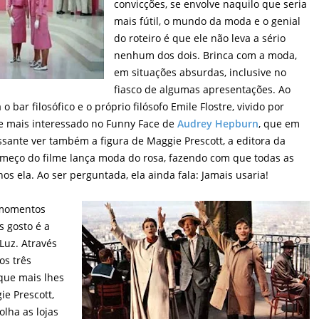
convicções, se envolve naquilo que seria
mais fútil, o mundo da moda e o genial
do roteiro é que ele não leva a sério
nenhum dos dois. Brinca com a moda,
em situações absurdas, inclusive no
fiasco de algumas apresentações. Ao
bar filosófico e o próprio filósofo Emile Flostre, vivido por
ce mais interessado no Funny Face de
Audrey Hepburn
, que em
essante ver também a figura de Maggie Prescott, a editora da
começo do filme lança moda do rosa, fazendo com que todas as
s ela. Ao ser perguntada, ela ainda fala: Jamais usaria!
 momentos
 gosto é a
Luz. Através
 os três
que mais lhes
ie Prescott,
lha as lojas