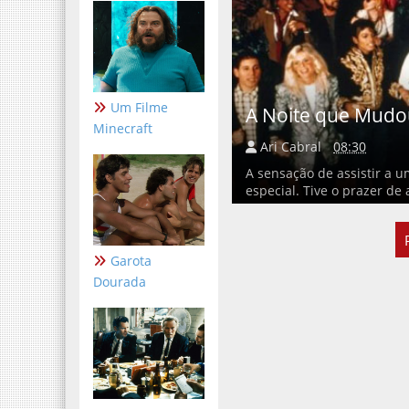
Um Filme
A Noite que Mudo
Minecraft
Ari Cabral
08:30
A sensação de assistir a u
especial. Tive o prazer de a
Garota
Dourada