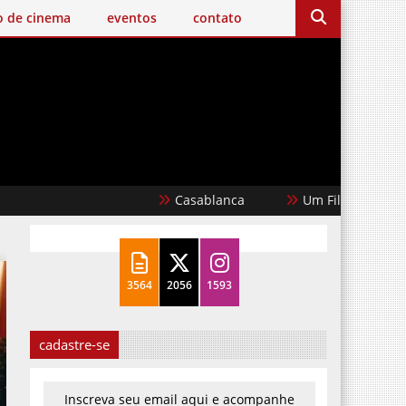
o de cinema
eventos
contato
Casablanca
Um Filme Minecraft
3564
2056
1593
cadastre-se
Inscreva seu email aqui e acompanhe