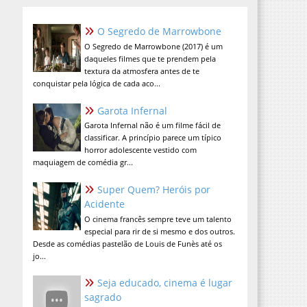
O Segredo de Marrowbone
O Segredo de Marrowbone (2017) é um
daqueles filmes que te prendem pela
textura da atmosfera antes de te
conquistar pela lógica de cada aco...
Garota Infernal
Garota Infernal não é um filme fácil de
classificar. A princípio parece um típico
horror adolescente vestido com
maquiagem de comédia gr...
Super Quem? Heróis por
Acidente
O cinema francês sempre teve um talento
especial para rir de si mesmo e dos outros.
Desde as comédias pastelão de Louis de Funès até os
jo...
Seja educado, cinema é lugar
sagrado