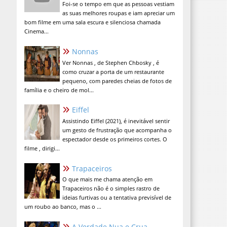
Foi-se o tempo em que as pessoas vestiam
as suas melhores roupas e iam apreciar um
bom filme em uma sala escura e silenciosa chamada
Cinema...
Nonnas
Ver Nonnas , de Stephen Chbosky , é
como cruzar a porta de um restaurante
pequeno, com paredes cheias de fotos de
família e o cheiro de mol...
Eiffel
Assistindo Eiffel (2021), é inevitável sentir
um gesto de frustração que acompanha o
espectador desde os primeiros cortes. O
filme , dirigi...
Trapaceiros
O que mais me chama atenção em
Trapaceiros não é o simples rastro de
ideias furtivas ou a tentativa previsível de
um roubo ao banco, mas o ...
A Verdade Nua e Crua