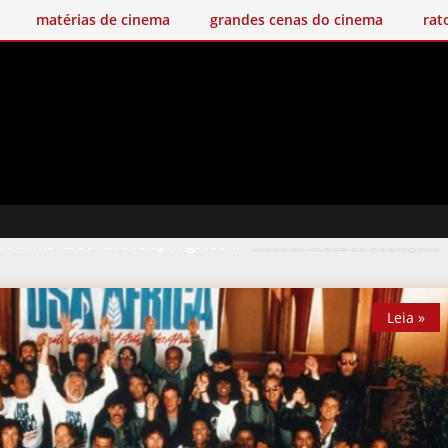
matérias de cinema
grandes cenas do cinema
rat
 com marcador
Bruce Springsteen
.
Mostrar todas as postagens
Leia »
Leia »