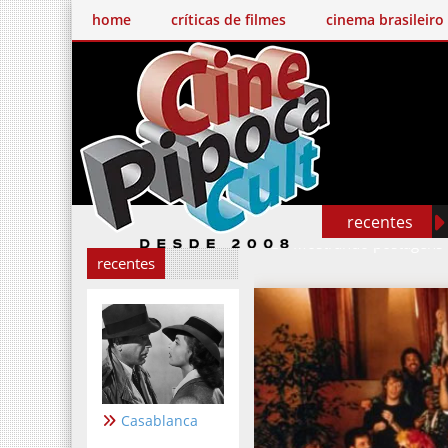
home
críticas de filmes
cinema brasileiro
recentes
Mostrando postagens
recentes
Casablanca