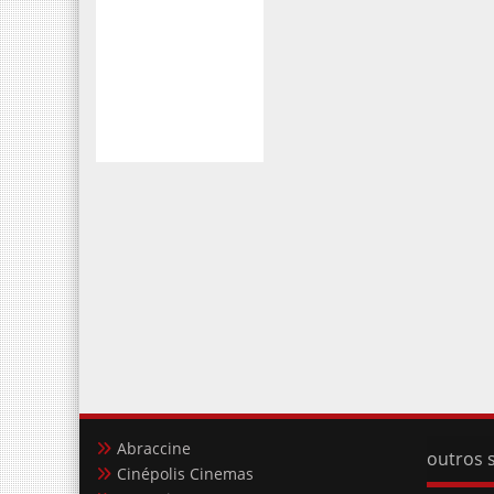
Abraccine
outros s
Cinépolis Cinemas