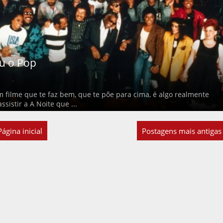
u o Pop
m filme que te faz bem, que te põe para cima, é algo realmente
ssistir a A Noite que ...
Página inicial
Postagens mais antigas