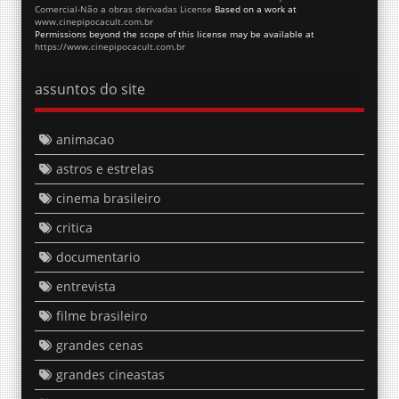
Comercial-Não a obras derivadas License
Based on a work at
www.cinepipocacult.com.br
Permissions beyond the scope of this license may be available at
https://www.cinepipocacult.com.br
assuntos do site
animacao
astros e estrelas
cinema brasileiro
critica
documentario
entrevista
filme brasileiro
grandes cenas
grandes cineastas