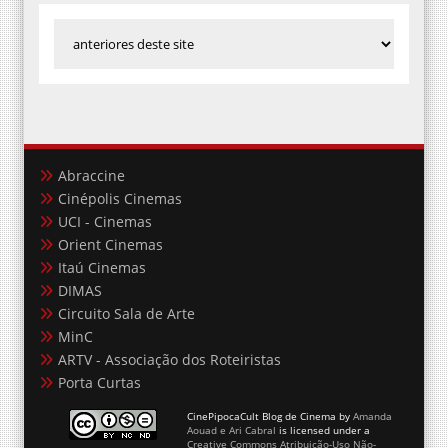
Abraccine
Cinépolis Cinemas
UCI - Cinemas
Orient Cinemas
Itaú Cinemas
DIMAS
Circuito Sala de Arte
MinC
ARTV - Associação dos Roteiristas
Porta Curtas
CinePipocaCult Blog de Cinema
by
Amanda
Aouad e Ari Cabral
is licensed under a
Creative Commons Atribuição-Uso Não-