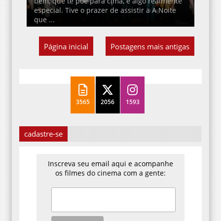
bem, que te põe para cima, é algo realmente
especial. Tive o prazer de assistir a A Noite
que ...
Página inicial
Postagens mais antigas
3565
2056
1593
cadastre-se
Inscreva seu email aqui e acompanhe
os filmes do cinema com a gente: