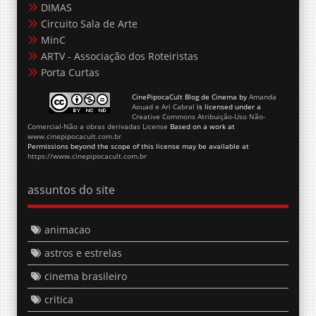
DIMAS
Circuito Sala de Arte
MinC
ARTV - Associação dos Roteiristas
Porta Curtas
CinePipocaCult Blog de Cinema
by
Amanda
Aouad e Ari Cabral
is licensed under a
Creative Commons Atribuição-Uso Não-
Comercial-Não a obras derivadas License
Based on a work at
www.cinepipocacult.com.br
Permissions beyond the scope of this license may be available at
https://www.cinepipocacult.com.br
assuntos do site
animacao
astros e estrelas
cinema brasileiro
critica