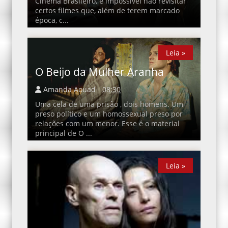
Cinema Brasileiro, é impossível não revisitar
certos filmes que, além de terem marcado
época, c...
Leia »
Leia »
O Beijo da Mulher Aranha
Amanda Aouad
08:30
Uma cela de uma prisão , dois homens. Um
preso político e um homossexual preso por
relações com um menor. Esse é o material
principal de O ...
Leia »
Leia »