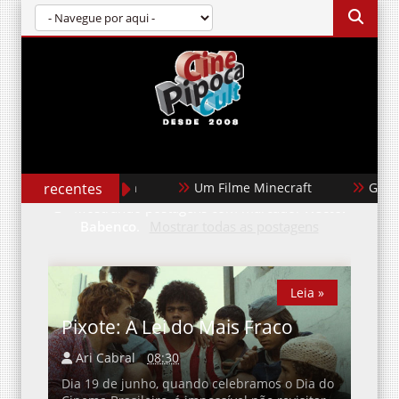
recentes
Um Filme Minecraft
Garota 
Mostrando postagens com marcador
Hector
Babenco
.
Mostrar todas as postagens
Leia »
Leia »
Pixote: A Lei do Mais Fraco
Ari Cabral
08:30
Dia 19 de junho, quando celebramos o Dia do