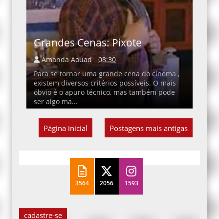
Grandes Cenas: Pixote
Amanda Aouad
08:30
Para se tornar uma grande cena do cinema ,
existem diversos critérios possíveis. O mais
óbvio é o apuro técnico, mas também pode
ser algo ma...
Página inicial
Postagens mais antigas
3564
2056
1593
cadastre-se