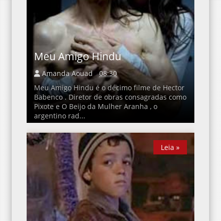
Meu Amigo Hindu
Amanda Aouad
08:30
Meu Amigo Hindu é o décimo filme de Hector
Babenco . Diretor de obras consagradas como
Pixote e O Beijo da Mulher Aranha , o
argentino rad...
Leia »
Leia »