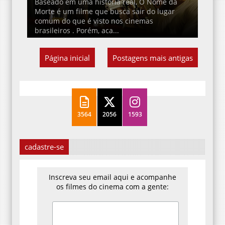
Baseado em uma história real, O Nome da
Morte é um filme que busca sair do lugar
comum do que é visto nos cinemas
brasileiros . Porém, aca...
Página inicial
Postagens mais antigas
3564
2056
1593
cadastre-se
Inscreva seu email aqui e acompanhe
os filmes do cinema com a gente: