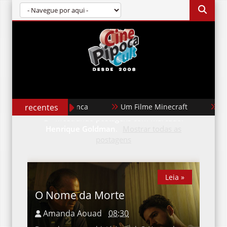
recentes
Casablanca
Um Filme Minecraft
Gar
Mostrando postagens com marcador
Henrique Goldman
.
Mostrar todas as
postagens
Leia »
Leia »
O Nome da Morte
Amanda Aouad
08:30