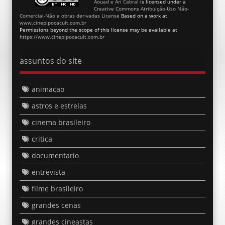
Aouad e Ari Cabral
is licensed under a
Creative Commons Atribuição-Uso Não-
Comercial-Não a obras derivadas License
Based on a work at
www.cinepipocacult.com.br
Permissions beyond the scope of this license may be available at
https://www.cinepipocacult.com.br
assuntos do site
animacao
astros e estrelas
cinema brasileiro
critica
documentario
entrevista
filme brasileiro
grandes cenas
grandes cineastas