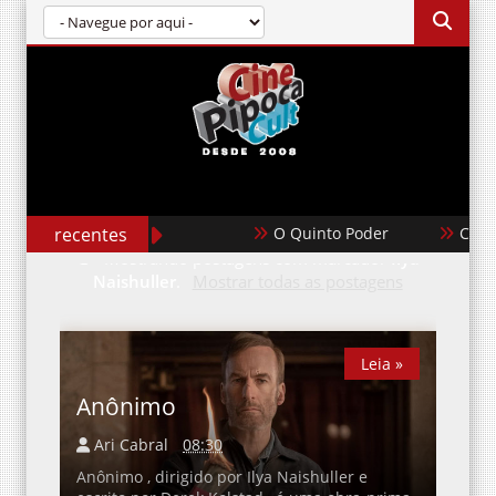
recentes
O Quinto Poder
Casabl
Mostrando postagens com marcador
Ilya
Naishuller
.
Mostrar todas as postagens
Leia »
Leia »
Anônimo
Ari Cabral
08:30
Anônimo , dirigido por Ilya Naishuller e