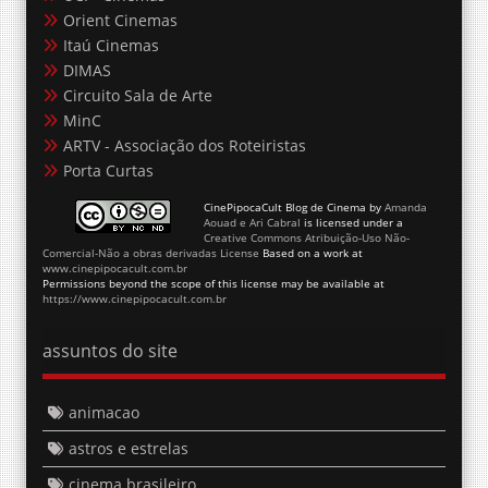
Orient Cinemas
Itaú Cinemas
DIMAS
Circuito Sala de Arte
MinC
ARTV - Associação dos Roteiristas
Porta Curtas
CinePipocaCult Blog de Cinema
by
Amanda
Aouad e Ari Cabral
is licensed under a
Creative Commons Atribuição-Uso Não-
Comercial-Não a obras derivadas License
Based on a work at
www.cinepipocacult.com.br
Permissions beyond the scope of this license may be available at
https://www.cinepipocacult.com.br
assuntos do site
animacao
astros e estrelas
cinema brasileiro