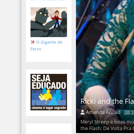
O Gigante de
Ferro
Ricki and the Flas
Amanda Aouad
08:3
Meryl Streep e boas música
Flash: De Volta Pra Casa . 