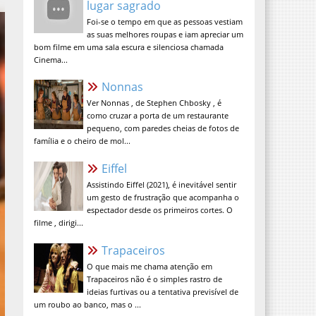
Foi-se o tempo em que as pessoas vestiam
as suas melhores roupas e iam apreciar um
bom filme em uma sala escura e silenciosa chamada
Cinema...
Nonnas
Ver Nonnas , de Stephen Chbosky , é
como cruzar a porta de um restaurante
pequeno, com paredes cheias de fotos de
família e o cheiro de mol...
Eiffel
Assistindo Eiffel (2021), é inevitável sentir
um gesto de frustração que acompanha o
espectador desde os primeiros cortes. O
filme , dirigi...
Trapaceiros
O que mais me chama atenção em
Trapaceiros não é o simples rastro de
ideias furtivas ou a tentativa previsível de
um roubo ao banco, mas o ...
A Verdade Nua e Crua