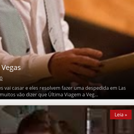
Vegas
0
ai casar e eles resolvem fazer uma despedida em Las Vegas .
 dizer que Última Viagem a Veg...
Leia »
Leia »