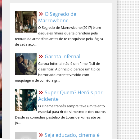
O Segredo de Marrowbone
O Segredo de Marrowbone (2017) é um
daqueles filmes que te prendem pela
textura da atmosfera antes de te
conquistar pela lógica de cada aco...
Garota Infernal
Garota Infernal não é um filme fácil de
classificar. A princípio parece um típico
horror adolescente vestido com
maquiagem de comédia gr...
Super Quem? Heróis por
Acidente
O cinema francês sempre teve um talento
especial para rir de si mesmo e dos outros.
Desde as comédias pastelão de Louis de Funès até os
jo...
Seja educado, cinema é lugar
sagrado