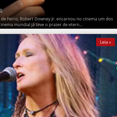
0
Ferro, Robert Downey Jr. encarnou no cinema um dos maiores
ial já teve o prazer de etern...
Leia »
Leia »