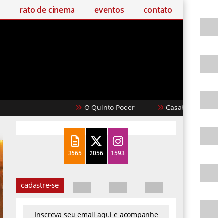
o de cinema
eventos
contato
O Quinto Poder
Casablanca
Um Filme Min
3565
2056
1593
cadastre-se
Inscreva seu email aqui e acompanhe