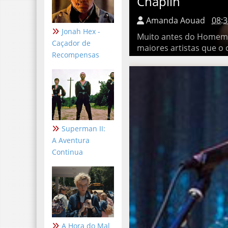
Chaplin
Amanda Aouad
08:3
Jonah Hex -
Muito antes do Homem de 
Caçador de
artistas que o cinema mund
Recompensas
Superman II:
A Aventura
Continua
A Hora do Mal