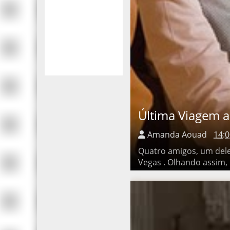
Última Viagem a 
Amanda Aouad
14:0
Quatro amigos, um deles v
Olhando assim, muitos vão