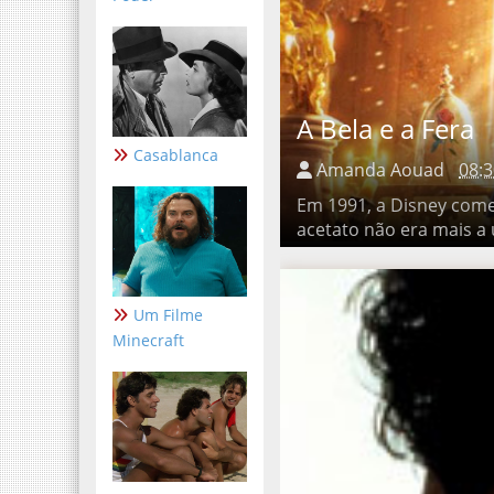
A Bela e a Fera
Casablanca
Amanda Aouad
08:3
Em 1991, a Disney começou
era mais a única técnica, 
Um Filme
Minecraft