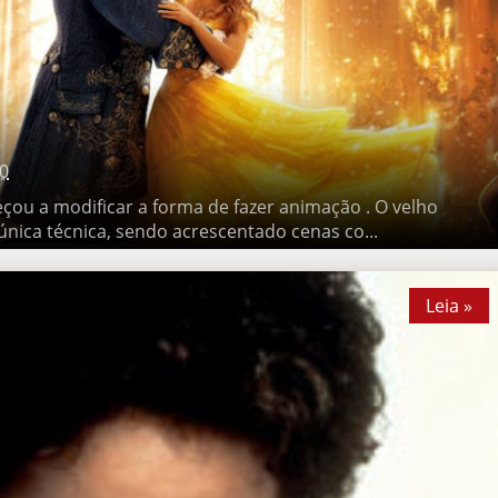
0
 a modificar a forma de fazer animação . O velho acetato não
sendo acrescentado cenas co...
Leia »
Leia »