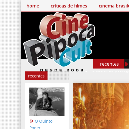
home
críticas de filmes
cinema brasileiro
recentes
Mostrando postag
recentes
O Quinto
Poder