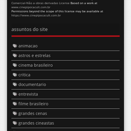
Comercial-Não a obras derivadas License
Based on a work at
www.cinepipocacult.com.br
Permissions beyond the scope of this license may be available at
https://www.cinepipocacult.com.br
assuntos do site
animacao
astros e estrelas
cinema brasileiro
critica
documentario
entrevista
filme brasileiro
grandes cenas
grandes cineastas