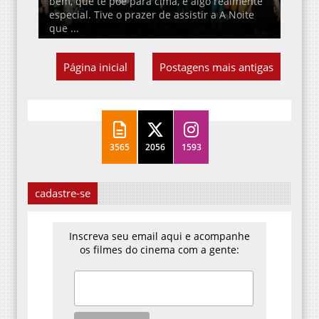
bem, que te põe para cima, é algo realmente
especial. Tive o prazer de assistir a A Noite
que ...
Página inicial
Postagens mais antigas
3565
2056
1593
cadastre-se
Inscreva seu email aqui e acompanhe
os filmes do cinema com a gente: