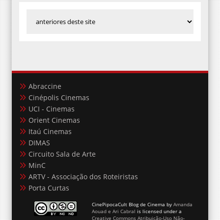
Abraccine
Cinépolis Cinemas
UCI - Cinemas
Orient Cinemas
Itaú Cinemas
DIMAS
Circuito Sala de Arte
MinC
ARTV - Associação dos Roteiristas
Porta Curtas
CinePipocaCult Blog de Cinema
by
Amanda
Aouad e Ari Cabral
is licensed under a
Creative Commons Atribuição-Uso Não-