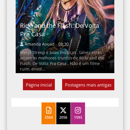
Ricki and the Flash: De Volta
Pra Casa
Amanda Aouad
08:30
Meryl Streep e boas músicas , talvez estes
sejam os melhores trunfos de Ricki and the
Flash: De Volta Pra Casa . Não é um filme
ruim, envol...
Página inicial
Postagens mais antigas
3564
2056
1593