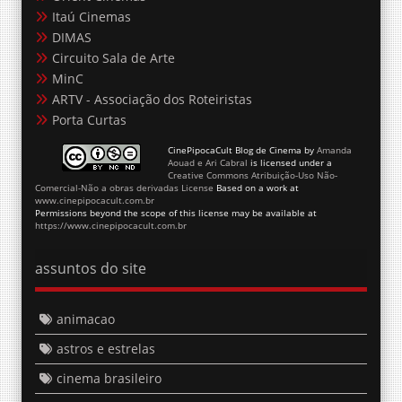
Itaú Cinemas
DIMAS
Circuito Sala de Arte
MinC
ARTV - Associação dos Roteiristas
Porta Curtas
CinePipocaCult Blog de Cinema
by
Amanda
Aouad e Ari Cabral
is licensed under a
Creative Commons Atribuição-Uso Não-
Comercial-Não a obras derivadas License
Based on a work at
www.cinepipocacult.com.br
Permissions beyond the scope of this license may be available at
https://www.cinepipocacult.com.br
assuntos do site
animacao
astros e estrelas
cinema brasileiro