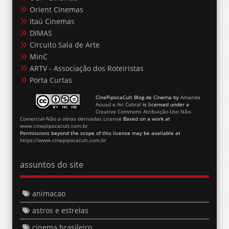
Orient Cinemas
Itaú Cinemas
DIMAS
Circuito Sala de Arte
MinC
ARTV - Associação dos Roteiristas
Porta Curtas
CinePipocaCult Blog de Cinema
by
Amanda
Aouad e Ari Cabral
is licensed under a
Creative Commons Atribuição-Uso Não-
Comercial-Não a obras derivadas License
Based on a work at
www.cinepipocacult.com.br
Permissions beyond the scope of this license may be available at
https://www.cinepipocacult.com.br
assuntos do site
animacao
astros e estrelas
cinema brasileiro