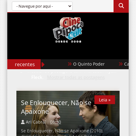
recentes
O Quinto Poder
Casabl
Mostrando postagens com marcador
Ryan
Fleck
.
Mostrar todas as postagens
Leia »
Leia »
Se Enlouquecer, Não se
Apaixone
Ari Cabral
08:30
Se Enlouquecer, Não se Apaixone (2010),