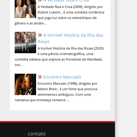
A Verdade Nua e Crua (2009), dirigido por
Robert Luketic , é uma comédia romântica
que joga luz sobre os estereótipos de
gênero e as dinâm...
A Incrível História da Ilha das
Rosas
A Incrível História da Ilha das Rosas (2020)
é uma pérola cinematográfica, uma
comédia italiana que explora as fronteiras da liberdade,
ind...
Encontro Marcado
Encontro Marcado (1998), dirigido por
Martin Brest , é um filme que provoca
sentimentos ambíguos. Com uma
narrativa que entrelaça romance ...
contato