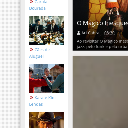
Garota
Dourada
O Mágico Inesquec
Ari Cabral
08:30
Ao revisitar O Mágico Ine
jazz, pelo funk e pela urb
Cães de
Aluguel
Karate Kid:
Lendas