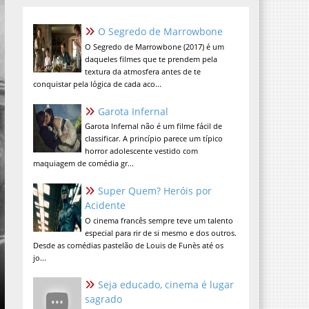
O Segredo de Marrowbone
O Segredo de Marrowbone (2017) é um
daqueles filmes que te prendem pela
textura da atmosfera antes de te
conquistar pela lógica de cada aco...
Garota Infernal
Garota Infernal não é um filme fácil de
classificar. A princípio parece um típico
horror adolescente vestido com
maquiagem de comédia gr...
Super Quem? Heróis por
Acidente
O cinema francês sempre teve um talento
especial para rir de si mesmo e dos outros.
Desde as comédias pastelão de Louis de Funès até os
jo...
Seja educado, cinema é lugar
sagrado