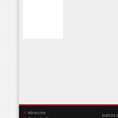
Abraccine
outros s