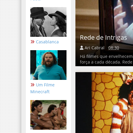
Rede de Intrigas
Casablanca
Ari Cabral
08:30
Há filmes que envelhecem
força a cada década. Rede 
Um Filme
Minecraft