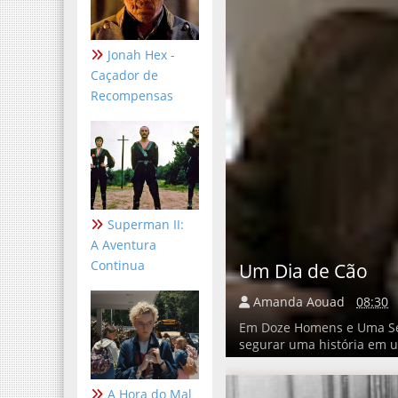
Jonah Hex -
Caçador de
Recompensas
Superman II:
A Aventura
Continua
Um Dia de Cão
Amanda Aouad
08:30
Em Doze Homens e Uma Sen
segurar uma história em 
A Hora do Mal