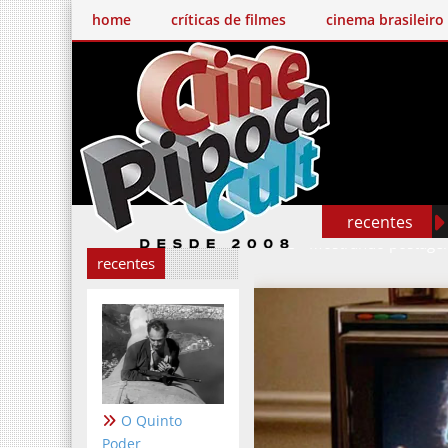
home
críticas de filmes
cinema brasileiro
recentes
Mostrando postage
recentes
O Quinto
Poder