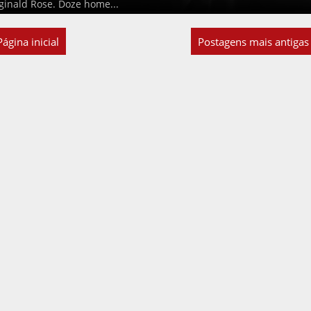
eginald Rose. Doze home...
Página inicial
Postagens mais antigas