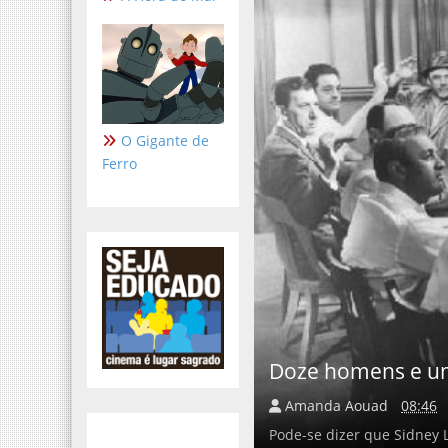
O Gigante de
Ferro
Doze homens e u
Amanda Aouad
08:46
Pode-se dizer que Sidney 