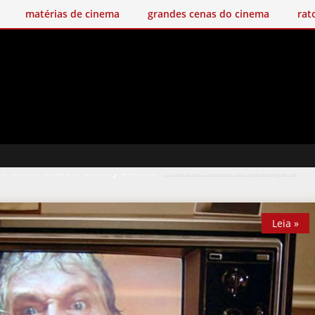
matérias de cinema
grandes cenas do cinema
rat
ns com marcador
Sidney Lumet
.
Mostrar todas as postagens
Leia »