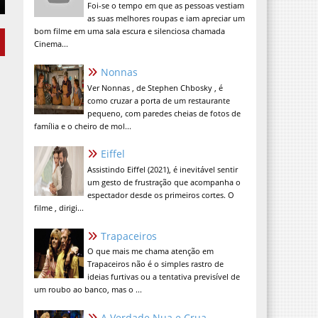
Foi-se o tempo em que as pessoas vestiam
as suas melhores roupas e iam apreciar um
bom filme em uma sala escura e silenciosa chamada
Cinema...
Nonnas
Ver Nonnas , de Stephen Chbosky , é
como cruzar a porta de um restaurante
pequeno, com paredes cheias de fotos de
família e o cheiro de mol...
Eiffel
Assistindo Eiffel (2021), é inevitável sentir
um gesto de frustração que acompanha o
espectador desde os primeiros cortes. O
filme , dirigi...
Trapaceiros
O que mais me chama atenção em
Trapaceiros não é o simples rastro de
ideias furtivas ou a tentativa previsível de
um roubo ao banco, mas o ...
A Verdade Nua e Crua