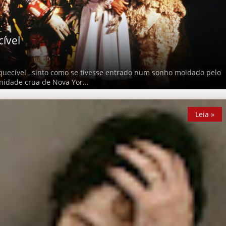
ível
squecível , sinto como se tivesse entrado num sonho moldado pelo
anidade crua de Nova Yor...
Leia »
Leia »