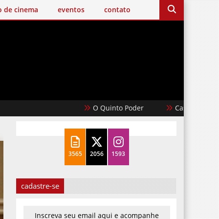
o de cinema
eventos
contato
O Quinto Poder
Casablanca
U
3565
2056
1593
cadastre-se
Inscreva seu email aqui e acompanhe