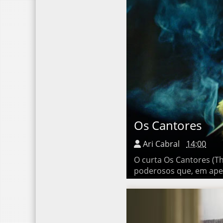
Os Cantores
Ari Cabral
14:00
O curta Os Cantores (The S
apenas dezoito minutos, 