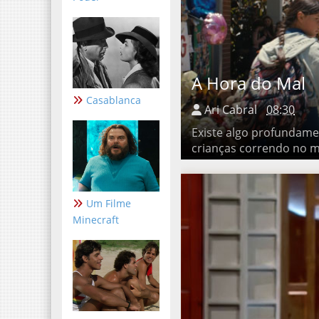
A Hora do Mal
Casablanca
Ari Cabral
08:30
Existe algo profundamente
correndo no meio da madr
Um Filme
Minecraft