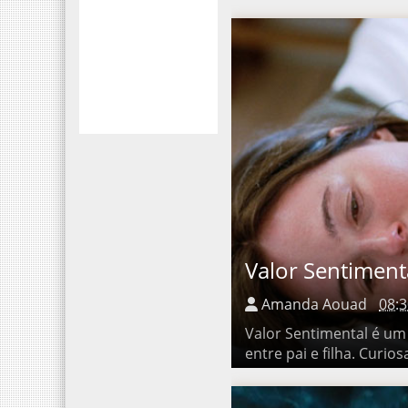
Valor Sentimental
Amanda Aouad
08:3
Valor Sentimental é um fil
filha. Curiosamente, poré