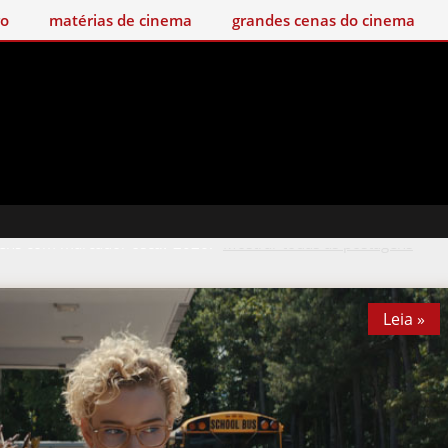
matérias de cinema
grandes cenas do cinema
rat
ens com marcador
oscar 2026
.
Mostrar todas as postagens
Leia »