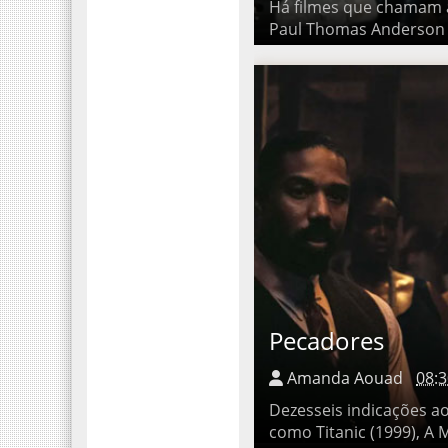
Há filmes que chamam a a
Thomas Anderson é um dire
Pecadores
Amanda Aouad
08:3
Dezesseis indicações ao O
(1999), A Malvada (1950) e 