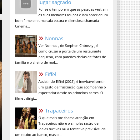
Foi-se o tempo em que as pessoas vestiam
as suas melhores roupas e iam apreciar um
bom filme em uma sala escura e silenciosa chamada
Cinema...
Nonnas
Ver Nonnas , de Stephen Chbosky , é
como cruzar a porta de um restaurante
pequeno, com paredes cheias de fotos de
família e o cheiro de mol...
Eiffel
Assistindo Eiffel (2021), é inevitável sentir
um gesto de frustração que acompanha o
espectador desde os primeiros cortes. O
filme , dirigi...
Trapaceiros
O que mais me chama atenção em
Trapaceiros não é o simples rastro de
ideias furtivas ou a tentativa previsível de
um roubo ao banco, mas o ...
A Verdade Nua e Crua