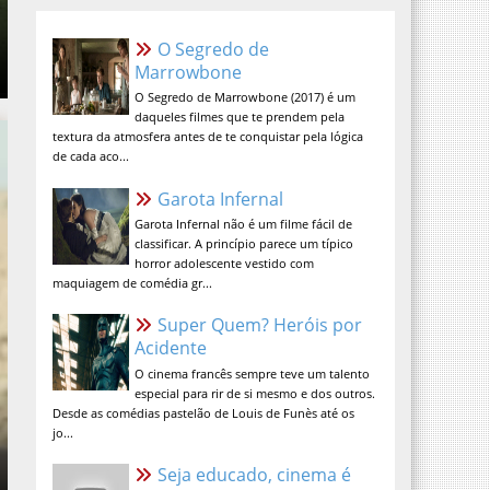
O Segredo de Marrowbone
O Segredo de Marrowbone (2017) é um
daqueles filmes que te prendem pela
textura da atmosfera antes de te
conquistar pela lógica de cada aco...
Garota Infernal
Garota Infernal não é um filme fácil de
classificar. A princípio parece um típico
horror adolescente vestido com
maquiagem de comédia gr...
Super Quem? Heróis por
Acidente
O cinema francês sempre teve um talento
especial para rir de si mesmo e dos outros.
Desde as comédias pastelão de Louis de Funès até os
jo...
Seja educado, cinema é lugar
sagrado