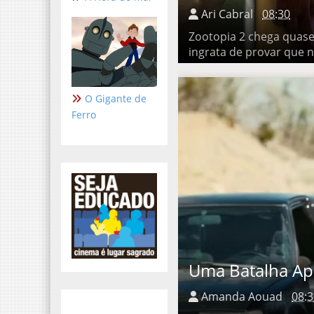
Ari Cabral
08:30
Zootopia 2 chega quase um
provar que não é apenas u
O Gigante de
Ferro
Uma Batalha Após
Amanda Aouad
08:3