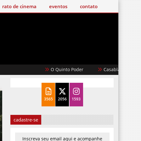
o de cinema
eventos
contato
O Quinto Poder
Casablanca
Um Filme Minec
3565
2056
1593
cadastre-se
Inscreva seu email aqui e acompanhe