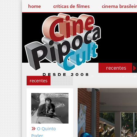
home
críticas de filmes
cinema brasileiro
recentes
Mostrando postag
recentes
O Quinto
Poder