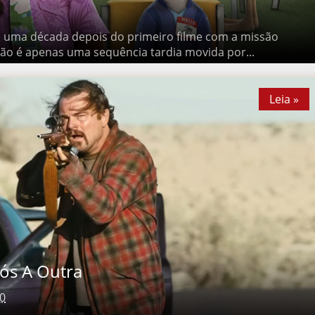
a década depois do primeiro filme com a missão ingrata de
ma sequência tardia movida por...
Leia »
 A Outra
0