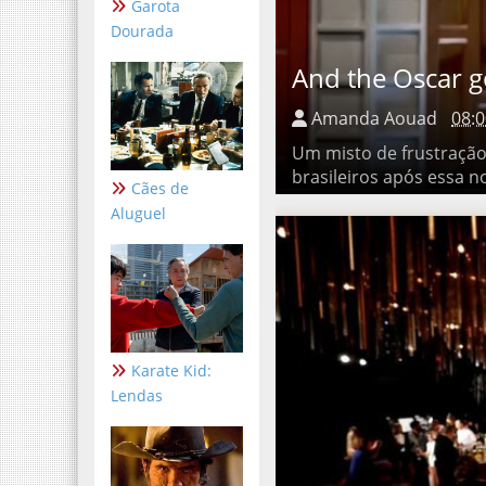
Garota
Dourada
And the Oscar goes
Amanda Aouad
08:0
Um misto de frustração e 
após essa noite de Oscar .
Cães de
Aluguel
Karate Kid:
Lendas