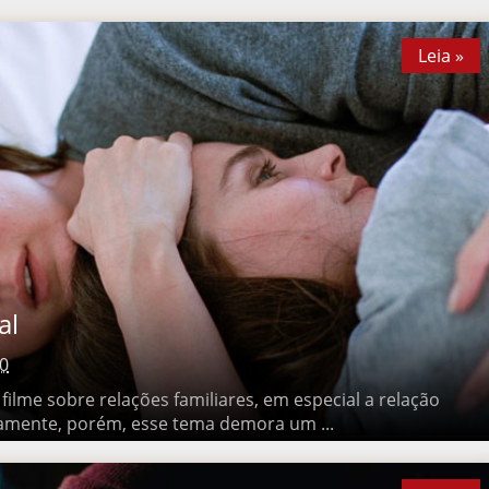
Leia »
0
me sobre relações familiares, em especial a relação entre pai e
m, esse tema demora um ...
Leia »