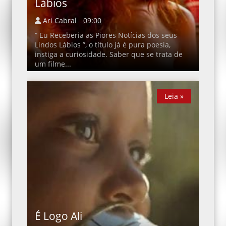
Lábios
Ari Cabral
09:00
“ Eu Receberia as Piores Notícias dos seus
Lindos Lábios ”, o título já é pura poesia,
instiga a curiosidade. Saber que se trata de
um filme...
Leia »
Leia »
É Logo Ali