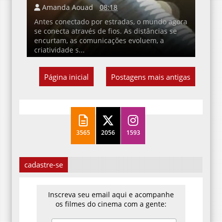
Amanda Aouad
08:18
Antes conectado por estradas, o mundo agora
se conecta através de fios. As distâncias se
encurtam, as comunicações evoluem, a
criatividade s...
Página inicial
Postagens mais antigas
3565
2056
1593
cadastre-se
Inscreva seu email aqui e acompanhe
os filmes do cinema com a gente: