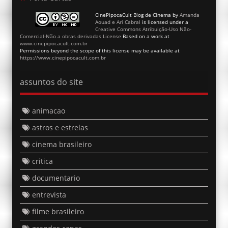
CinePipocaCult Blog de Cinema
by
Amanda
Aouad e Ari Cabral
is licensed under a
Creative Commons Atribuição-Uso Não-
Comercial-Não a obras derivadas License
Based on a work at
www.cinepipocacult.com.br
Permissions beyond the scope of this license may be available at
https://www.cinepipocacult.com.br
assuntos do site
animacao
astros e estrelas
cinema brasileiro
critica
documentario
entrevista
filme brasileiro