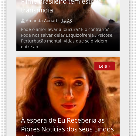
Filme brasileiro tem estreia
transmidia
Amanda Aouad
14:43
Pode o amor levar à loucura? E o contrário?
Pode nos salvar dela? Esquizofrenia . Psicose.
Perturbação mental. Vidas que se dividem
entre an...
Leia »
Leia »
À espera de Eu Receberia as
Piores Notícias dos seus Lindos