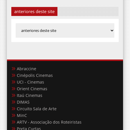
anteriores deste site
Abraccine
Cinépolis Cinemas
UCI - Cinemas
Orient Cinemas
Itaú Cinemas
DIMAS
Circuito Sala de Arte
MinC
ARTV - Associação dos Roteiristas
Porta Curtas