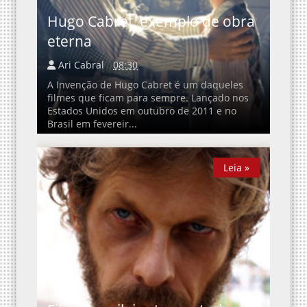
Hugo Cabret, exemplo de obra
eterna
Ari Cabral
08:30
A Invenção de Hugo Cabret é um daqueles
filmes que ficam para sempre. Lançado nos
Estados Unidos em outubro de 2011 e no
Brasil em fevereir...
Leia »
Leia »