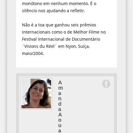
monótono em nenhum momento. É o
silêncio nos ajudando a refletir.
Não é a toa que ganhou seis prêmios
internacionais como o de Melhor Filme no
Festival Internacional de Documentário
´Visions du Réel´ em Nyon, Suíça,
maio/2004.
A
m
a
n
d
a
A
o
u
a