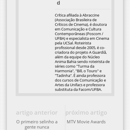
d
Crítica afiliada à Abraccine
(Associação Brasileira de
Críticos de Cinema), é doutora
em Comunicação e Cultura
Contemporâneas (Poscom /
UFBA) e especialista em Cinema
pela UCSal. Roteirista
profissional desde 2005, é co-
criadora do projeto A Guardiã,
além da equipe do Núcleo
Anima Bahia sendo roteirista de
séries como "Turma da
Harmonia", "Bill, o Touro" e
"Tadinha". É ainda professora
dos cursos de Comunicação e
Artes da Unifacs e professora
substituta da Facom/UFBA.
artigo anterior
próximo artigo
O primeiro selinho a
MTV Movie Awards
gente nunca