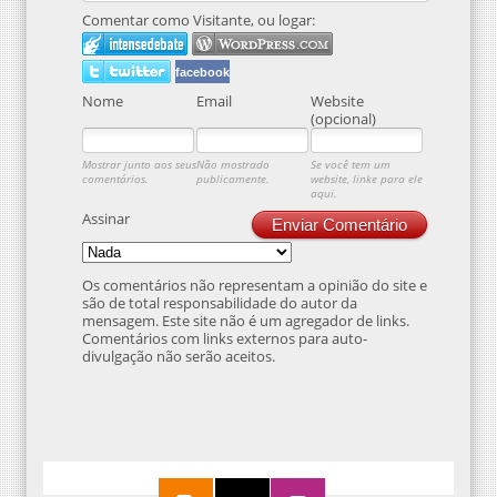
Comentar como Visitante, ou logar:
facebook
Nome
Email
Website
(opcional)
Mostrar junto aos seus
Não mostrado
Se você tem um
comentários.
publicamente.
website, linke para ele
aqui.
Assinar
Enviar Comentário
Os comentários não representam a opinião do site e
são de total responsabilidade do autor da
mensagem. Este site não é um agregador de links.
Comentários com links externos para auto-
divulgação não serão aceitos.