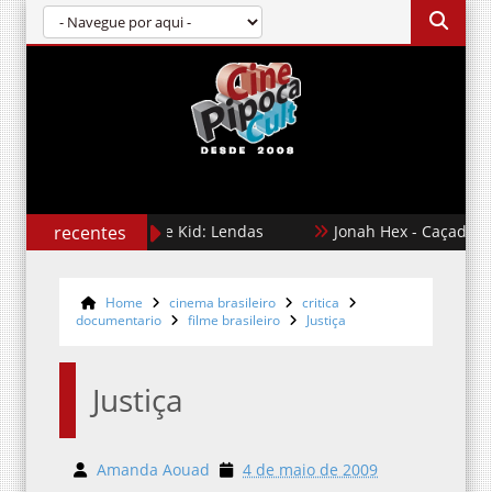
recentes
Karate Kid: Lendas
Jonah Hex - Caçador de R
Home
cinema brasileiro
critica
documentario
filme brasileiro
Justiça
Justiça
Amanda Aouad
4 de maio de 2009