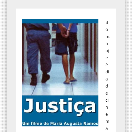
B
o
m,
h
oj
e
é
di
a
d
e
ci
n
e
m
a