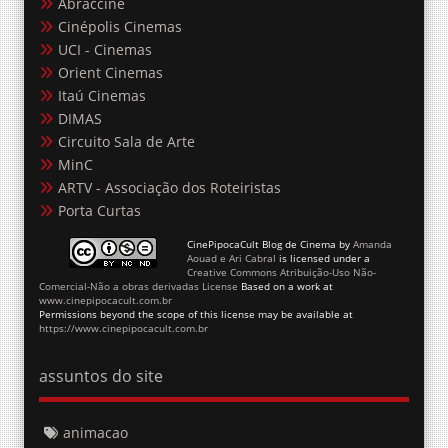
Abraccine
Cinépolis Cinemas
UCI - Cinemas
Orient Cinemas
Itaú Cinemas
DIMAS
Circuito Sala de Arte
MinC
ARTV - Associação dos Roteiristas
Porta Curtas
CinePipocaCult Blog de Cinema
by
Amanda
Aouad e Ari Cabral
is licensed under a
Creative Commons Atribuição-Uso Não-
Comercial-Não a obras derivadas License
Based on a work at
www.cinepipocacult.com.br
Permissions beyond the scope of this license may be available at
https://www.cinepipocacult.com.br
assuntos do site
animacao