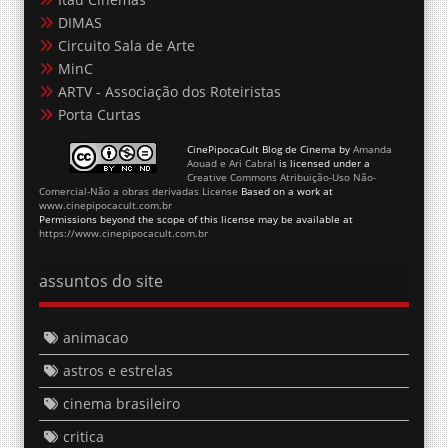
DIMAS
Circuito Sala de Arte
MinC
ARTV - Associação dos Roteiristas
Porta Curtas
CinePipocaCult Blog de Cinema
by
Amanda
Aouad e Ari Cabral
is licensed under a
Creative Commons Atribuição-Uso Não-
Comercial-Não a obras derivadas License
Based on a work at
www.cinepipocacult.com.br
Permissions beyond the scope of this license may be available at
https://www.cinepipocacult.com.br
assuntos do site
animacao
astros e estrelas
cinema brasileiro
critica