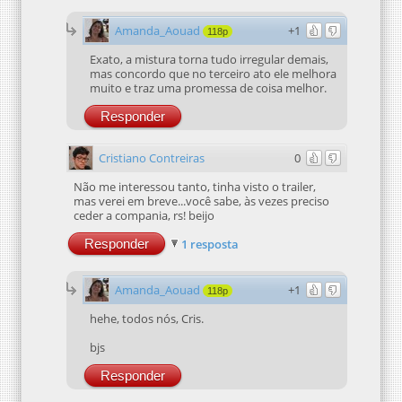
Amanda_Aouad
+1
118p
Exato, a mistura torna tudo irregular demais,
mas concordo que no terceiro ato ele melhora
muito e traz uma promessa de coisa melhor.
Responder
Cristiano Contreiras
0
Não me interessou tanto, tinha visto o trailer,
mas verei em breve...você sabe, às vezes preciso
ceder a compania, rs! beijo
Responder
1 resposta
Amanda_Aouad
+1
118p
hehe, todos nós, Cris.
bjs
Responder