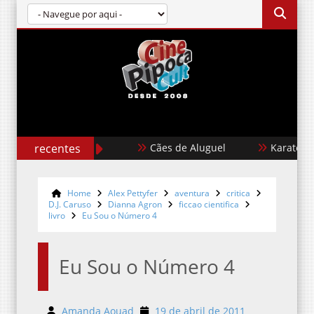
recentes
Cães de Aluguel
Karate Kid: Len
Home
Alex Pettyfer
aventura
critica
D.J. Caruso
Dianna Agron
ficcao cientifica
livro
Eu Sou o Número 4
Eu Sou o Número 4
Amanda Aouad
19 de abril de 2011