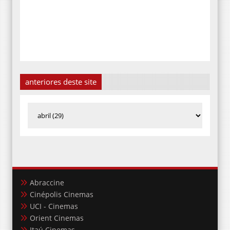
anteriores deste site
Abraccine
Cinépolis Cinemas
UCI - Cinemas
Orient Cinemas
Itaú Cinemas