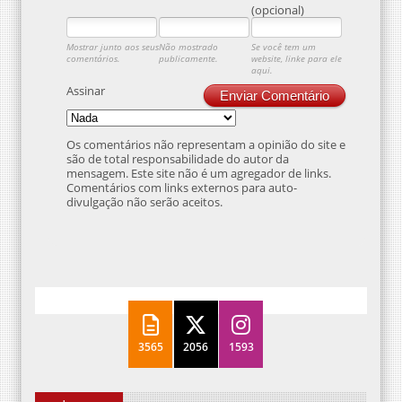
(opcional)
Mostrar junto aos seus
Não mostrado
Se você tem um
comentários.
publicamente.
website, linke para ele
aqui.
Assinar
Enviar Comentário
Os comentários não representam a opinião do site e
são de total responsabilidade do autor da
mensagem. Este site não é um agregador de links.
Comentários com links externos para auto-
divulgação não serão aceitos.
3565
2056
1593