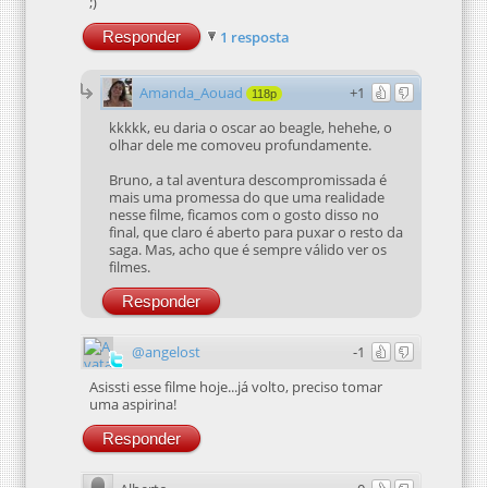
;)
Responder
1 resposta
Amanda_Aouad
+1
118p
kkkkk, eu daria o oscar ao beagle, hehehe, o
olhar dele me comoveu profundamente.
Bruno, a tal aventura descompromissada é
mais uma promessa do que uma realidade
nesse filme, ficamos com o gosto disso no
final, que claro é aberto para puxar o resto da
saga. Mas, acho que é sempre válido ver os
filmes.
Responder
@angelost
-1
Asissti esse filme hoje...já volto, preciso tomar
uma aspirina!
Responder