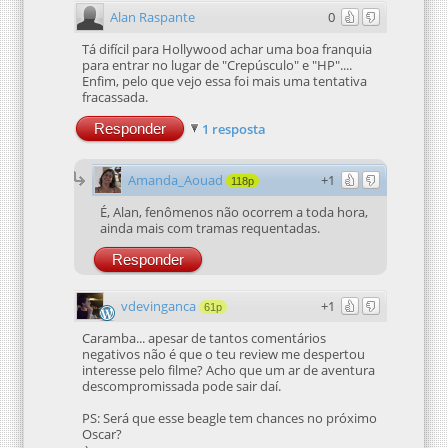
Alan Raspante
0
Tá difícil para Hollywood achar uma boa franquia
para entrar no lugar de "Crepúsculo" e "HP"....
Enfim, pelo que vejo essa foi mais uma tentativa
fracassada.
Responder
1 resposta
Amanda_Aouad
+1
118p
É, Alan, fenômenos não ocorrem a toda hora,
ainda mais com tramas requentadas.
Responder
vdevinganca
+1
61p
Caramba... apesar de tantos comentários
negativos não é que o teu review me despertou
interesse pelo filme? Acho que um ar de aventura
descompromissada pode sair daí.
PS: Será que esse beagle tem chances no próximo
Oscar?