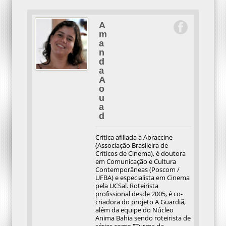
A
m
a
n
d
a
A
o
u
a
d
Crítica afiliada à Abraccine
(Associação Brasileira de
Críticos de Cinema), é doutora
em Comunicação e Cultura
Contemporâneas (Poscom /
UFBA) e especialista em Cinema
pela UCSal. Roteirista
profissional desde 2005, é co-
criadora do projeto A Guardiã,
além da equipe do Núcleo
Anima Bahia sendo roteirista de
séries como "Turma da