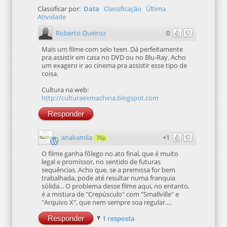
Classificar por:
Data
Classificação
Última
Atividade
Roberto Queiroz
0
Mais um filme com selo teen. Dá perfeitamente
pra assistir em casa no DVD ou no Blu-Ray. Acho
um exagero ir ao cinema pra assistir esse tipo de
coisa.
Cultura na web:
http://culturaexmachina.blogspot.com
Responder
anakamila
+1
76p
O filme ganha fôlego no ato final, que é muito
legal e promissor, no sentido de futuras
sequências. Acho que, se a premissa for bem
trabalhada, pode até resultar numa franquia
sólida... O problema desse filme aqui, no entanto,
é a mistura de "Crepúsculo" com "Smallville" e
"Arquivo X", que nem sempre soa regular....
Responder
1 resposta