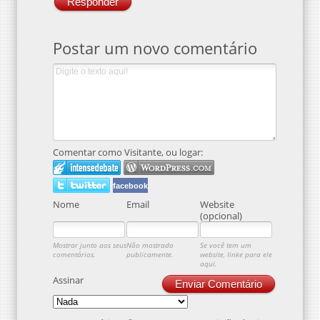
Responder
Postar um novo comentário
Comentar como Visitante, ou logar:
facebook
Nome
Email
Website
(opcional)
Mostrar junto aos seus
Não mostrado
Se você tem um
comentários.
publicamente.
website, linke para ele
aqui.
Assinar
Enviar Comentário