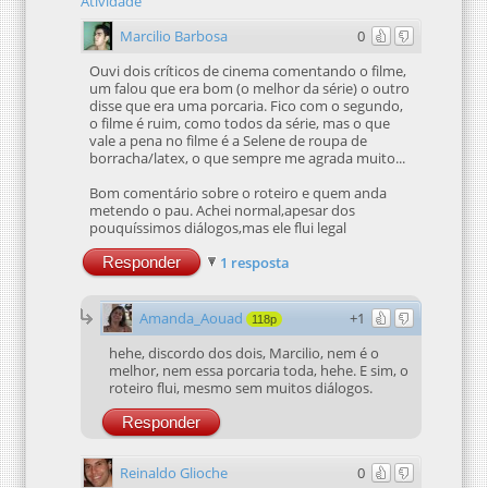
Atividade
Marcilio Barbosa
0
Ouvi dois críticos de cinema comentando o filme,
um falou que era bom (o melhor da série) o outro
disse que era uma porcaria. Fico com o segundo,
o filme é ruim, como todos da série, mas o que
vale a pena no filme é a Selene de roupa de
borracha/latex, o que sempre me agrada muito...
Bom comentário sobre o roteiro e quem anda
metendo o pau. Achei normal,apesar dos
pouquíssimos diálogos,mas ele flui legal
Responder
1 resposta
Amanda_Aouad
+1
118p
hehe, discordo dos dois, Marcilio, nem é o
melhor, nem essa porcaria toda, hehe. E sim, o
roteiro flui, mesmo sem muitos diálogos.
Responder
Reinaldo Glioche
0