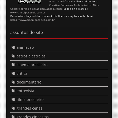
Aouad e Ari Cabral
is licensed under a
Creative Commons Atribuição-Uso Não-
Comercial-Não a obras derivadas License
Based on a work at
www.cinepipocacult.com.br
Permissions beyond the scope of this license may be available at
https://www.cinepipocacult.com.br
assuntos do site
animacao
astros e estrelas
cinema brasileiro
critica
documentario
entrevista
filme brasileiro
grandes cenas
grandes cineastas