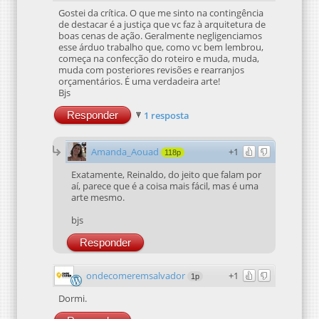
Gostei da crítica. O que me sinto na contingência
de destacar é a justiça que vc faz à arquitetura de
boas cenas de ação. Geralmente negligenciamos
esse árduo trabalho que, como vc bem lembrou,
começa na confecção do roteiro e muda, muda,
muda com posteriores revisões e rearranjos
orçamentários. É uma verdadeira arte!
Bjs
Responder
1 resposta
Amanda_Aouad
+1
118p
Exatamente, Reinaldo, do jeito que falam por
aí, parece que é a coisa mais fácil, mas é uma
arte mesmo.
bjs
Responder
ondecomeremsalvador
+1
1p
Dormi.