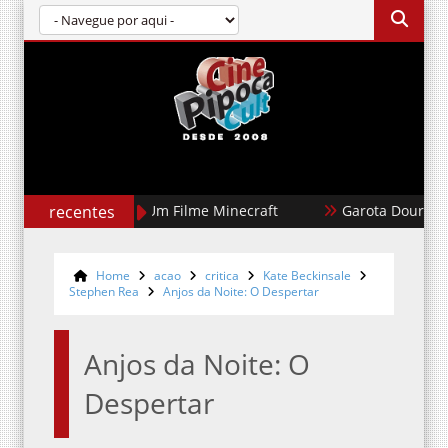
recentes
Garota Dourada
Cães de Aluguel
Home
acao
critica
Kate Beckinsale
Stephen Rea
Anjos da Noite: O Despertar
Anjos da Noite: O
Despertar