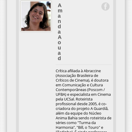
A
m
a
n
d
a
A
o
u
a
d
Crítica afiliada à Abraccine
(Associação Brasileira de
Críticos de Cinema), é doutora
em Comunicação e Cultura
Contemporâneas (Poscom /
UFBA) e especialista em Cinema
pela UCSal. Roteirista
profissional desde 2005, é co-
criadora do projeto A Guardiã,
além da equipe do Núcleo
Anima Bahia sendo roteirista de
séries como "Turma da
Harmonia", "Bill, o Touro" e