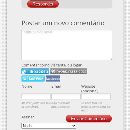
Responder
Postar um novo comentário
Comentar como Visitante, ou logar:
facebook
Nome
Email
Website
(opcional)
Mostrar junto aos seus
Não mostrado
Se você tem um
comentários.
publicamente.
website, linke para ele
aqui.
Assinar
Enviar Comentário