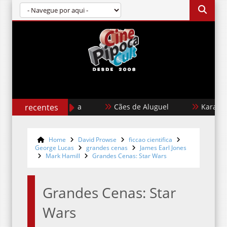
recentes
Cães de Aluguel
Karate Kid: L
Home
David Prowse
ficcao cientifica
George Lucas
grandes cenas
James Earl Jones
Mark Hamill
Grandes Cenas: Star Wars
Grandes Cenas: Star
Wars