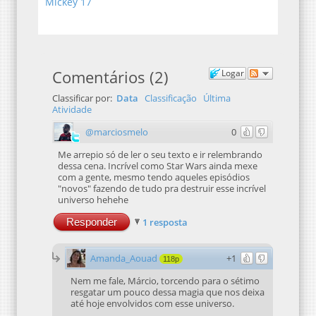
Mickey 17
Comentários
(
2
)
Logar
Classificar por:
Data
Classificação
Última
Atividade
@marciosmelo
0
Me arrepio só de ler o seu texto e ir relembrando
dessa cena. Incrível como Star Wars ainda mexe
com a gente, mesmo tendo aqueles episódios
"novos" fazendo de tudo pra destruir esse incrível
universo hehehe
Responder
1 resposta
Amanda_Aouad
+1
118p
Nem me fale, Márcio, torcendo para o sétimo
resgatar um pouco dessa magia que nos deixa
até hoje envolvidos com esse universo.