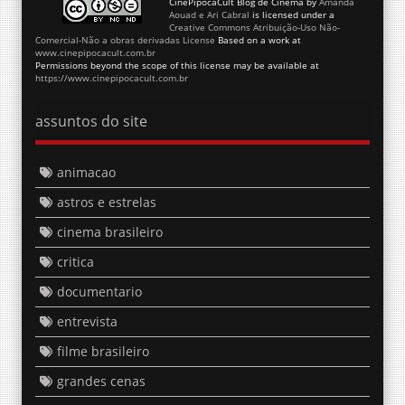
CinePipocaCult Blog de Cinema
by
Amanda
Aouad e Ari Cabral
is licensed under a
Creative Commons Atribuição-Uso Não-
Comercial-Não a obras derivadas License
Based on a work at
www.cinepipocacult.com.br
Permissions beyond the scope of this license may be available at
https://www.cinepipocacult.com.br
assuntos do site
animacao
astros e estrelas
cinema brasileiro
critica
documentario
entrevista
filme brasileiro
grandes cenas