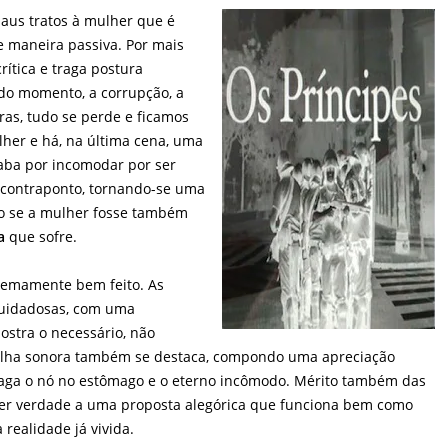
maus tratos à mulher que é
 de maneira passiva. Por mais
rítica e traga postura
do momento, a corrupção, a
rras, tudo se perde e ficamos
lher e há, na última cena, uma
caba por incomodar por ser
 contraponto, tornando-se uma
 se a mulher fosse também
ia
que sofre.
tremamente bem feito. As
cuidadosas, com uma
stra o necessário, não
rilha sonora também se destaca, compondo uma apreciação
traga o nó no estômago e o eterno incômodo. Mérito também das
zer verdade a uma proposta alegórica que funciona bem como
realidade já vivida.