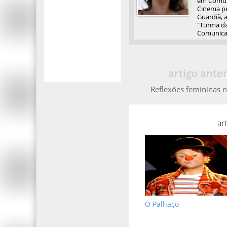
em Comuni
Cinema pel
Guardiã, 
"Turma da
Comunicaç
artigo anter
Reflexões femininas n
ar
O Palhaço