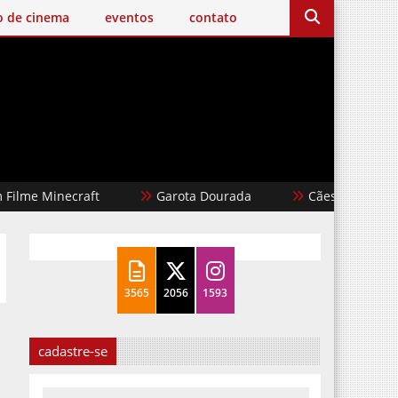
o de cinema
eventos
contato
inecraft
Garota Dourada
Cães de Aluguel
3565
2056
1593
cadastre-se