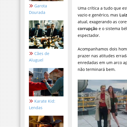
Garota
Uma crítica a tudo que es
Dourada
vazio e genérico, mas
Lui
atual, exagerando as cor
corrupção
e o sistema b
espectador.
Acompanhamos dois homen
Cães de
prazer nas atitudes erra
Aluguel
enredadas em um arco apr
não terminará bem.
Karate Kid:
Lendas