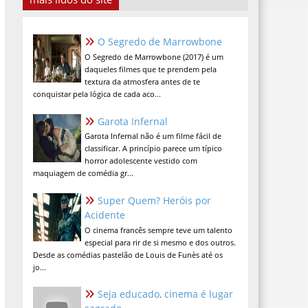
O Segredo de Marrowbone
O Segredo de Marrowbone (2017) é um
daqueles filmes que te prendem pela
textura da atmosfera antes de te
conquistar pela lógica de cada aco...
Garota Infernal
Garota Infernal não é um filme fácil de
classificar. A princípio parece um típico
horror adolescente vestido com
maquiagem de comédia gr...
Super Quem? Heróis por
Acidente
O cinema francês sempre teve um talento
especial para rir de si mesmo e dos outros.
Desde as comédias pastelão de Louis de Funès até os
jo...
Seja educado, cinema é lugar