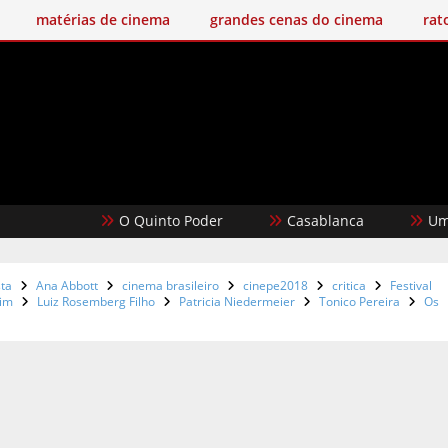
matérias de cinema
grandes cenas do cinema
rat
O Quinto Poder
Casablanca
Um Filme M
ta
Ana Abbott
cinema brasileiro
cinepe2018
critica
Festival
rim
Luiz Rosemberg Filho
Patricia Niedermeier
Tonico Pereira
Os