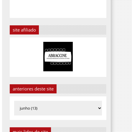
site afiliado
anteriores deste site
mais lidos do site