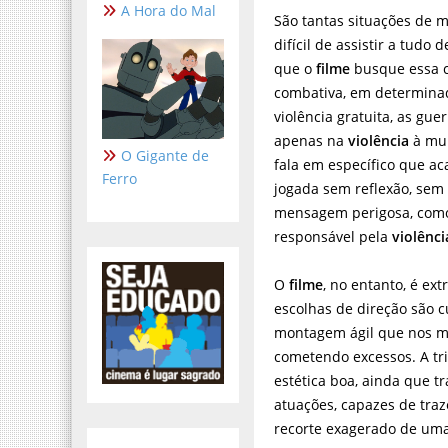
A Hora do Mal
São tantas situações de 
difícil de assistir a tudo
que o
filme
busque essa c
combativa, em determina
violência gratuita, as gue
apenas na
violência
à mu
O Gigante de
fala em específico que a
Ferro
jogada sem reflexão, sem
mensagem perigosa, como
responsável pela
violênc
O
filme
, no entanto, é ex
escolhas de direção são 
montagem ágil que nos mo
cometendo excessos. A t
estética boa, ainda que 
atuações, capazes de tra
recorte exagerado de uma 