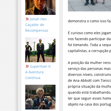
Jonah Hex -
demonstra o como isso faz
Caçador de
Recompensas
É curioso como eles joga
nos fazendo participar d
foi tomando. Toda a sequên
capitalistas, a corrupção 
A posição da mulher ness
Superman II:
serviço das personas mas
A Aventura
diversos níveis, constru
Continua
de Ana Abbott com Tonico
própria situação da mulh
quando está trabalhando. 
ter que seguir esses hom
objeto na casa dos portu