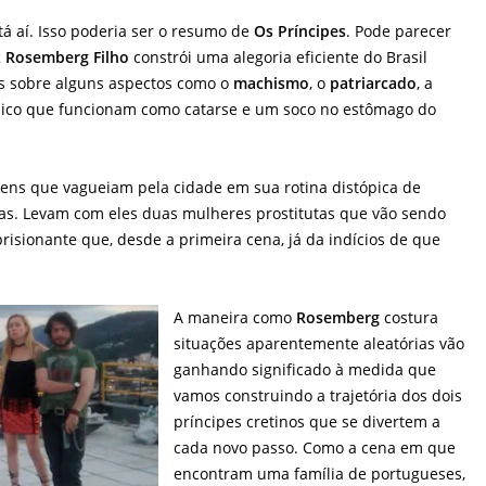
tá aí. Isso poderia ser o resumo de
Os Príncipes
. Pode parecer
z Rosemberg Filho
constrói uma alegoria eficiente do Brasil
es sobre alguns aspectos como o
machismo
, o
patriarcado
, a
élico que funcionam como catarse e um soco no estômago do
s que vagueiam pela cidade em sua rotina distópica de
das. Levam com eles duas mulheres prostitutas que vão sendo
isionante que, desde a primeira cena, já da indícios de que
A maneira como
Rosemberg
costura
situações aparentemente aleatórias vão
ganhando significado à medida que
vamos construindo a trajetória dos dois
príncipes cretinos que se divertem a
cada novo passo. Como a cena em que
encontram uma família de portugueses,