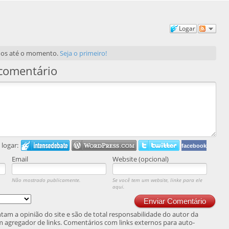
Logar
dos até o momento.
Seja o primeiro!
comentário
logar:
facebook
Email
Website (opcional)
Não mostrado publicamente.
Se você tem um website, linke para ele
aqui.
Enviar Comentário
am a opinião do site e são de total responsabilidade do autor da
 agregador de links. Comentários com links externos para auto-