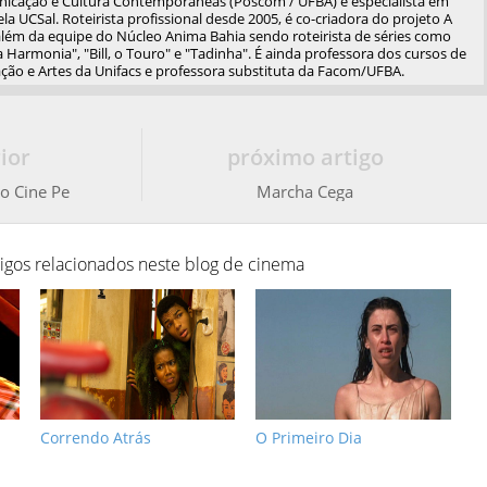
cação e Cultura Contemporâneas (Poscom / UFBA) e especialista em
a UCSal. Roteirista profissional desde 2005, é co-criadora do projeto A
além da equipe do Núcleo Anima Bahia sendo roteirista de séries como
 Harmonia", "Bill, o Touro" e "Tadinha". É ainda professora dos cursos de
ão e Artes da Unifacs e professora substituta da Facom/UFBA.
ior
próximo artigo
o Cine Pe
Marcha Cega
tigos relacionados neste blog de cinema
Correndo Atrás
O Primeiro Dia