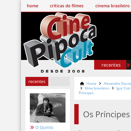
home
críticas de filmes
cinema brasileiro
recentes
recentes
Home
Alexandre Dacos
filme brasileiro
Igor Cot
Príncipes
Os Príncipes
O Quinto