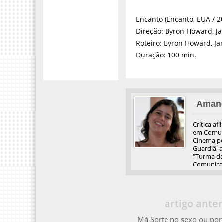
Encanto (Encanto, EUA / 2
Direção: Byron Howard, Ja
Roteiro: Byron Howard, Ja
Duração: 100 min.
Aman
Crítica af
em Comuni
Cinema pel
Guardiã, 
"Turma da
Comunicaç
artigo anter
Má Sorte no sexo ou por