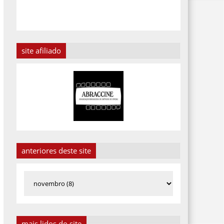
site afiliado
anteriores deste site
mais lidos do site