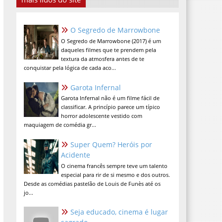
O Segredo de Marrowbone
O Segredo de Marrowbone (2017) é um
daqueles filmes que te prendem pela
textura da atmosfera antes de te
conquistar pela lógica de cada aco...
Garota Infernal
Garota Infernal não é um filme fácil de
classificar. A princípio parece um típico
horror adolescente vestido com
maquiagem de comédia gr...
Super Quem? Heróis por
Acidente
O cinema francês sempre teve um talento
especial para rir de si mesmo e dos outros.
Desde as comédias pastelão de Louis de Funès até os
jo...
Seja educado, cinema é lugar