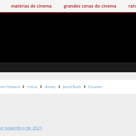
matérias de cinema
grandes cenas do cinema
rat
ron Howard
critica
disney
Jared Bush
Encanto
de novembro de 2021