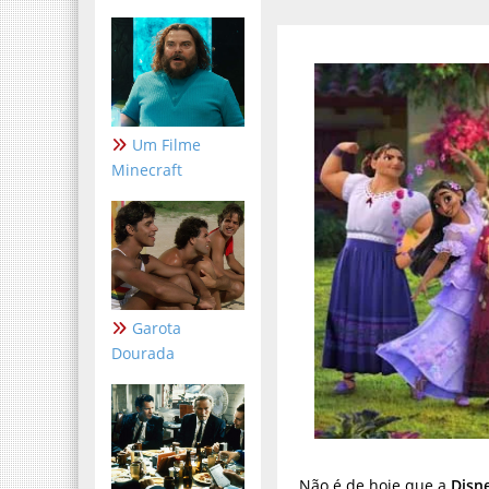
Um Filme
Minecraft
Garota
Dourada
Não é de hoje que a
Disn