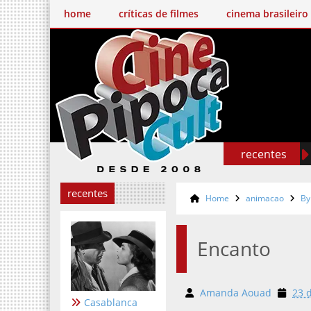
home
críticas de filmes
cinema brasileiro
recentes
recentes
Home
animacao
By
Encanto
Amanda Aouad
23 
Casablanca