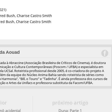
021)
red Bush, Charise Castro Smith
red Bush, Charise Castro Smith
da Aouad
iliada à Abraccine (Associação Brasileira de Críticos de Cinema), é doutora
cação e Cultura Contemporâneas (Poscom / UFBA) e especialista em
a UCSal. Roteirista profissional desde 2005, é co-criadora do projeto A
além da equipe do Núcleo Anima Bahia sendo roteirista de séries como
 Harmonia", "Bill, o Touro" e "Tadinha". É ainda professora dos cursos de
ão e Artes da Unifacs e professora substituta da Facom/UFBA.
ior
próximo artigo
nô acidental
Duna: Parte 1