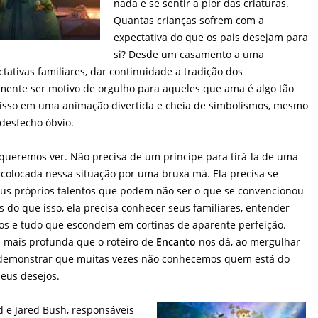
nada e se sentir a pior das criaturas.
Quantas crianças sofrem com a
expectativa do que os pais desejam para
si? Desde um casamento a uma
ctativas familiares, dar continuidade a tradição dos
ente ser motivo de orgulho para aqueles que ama é algo tão
 isso em uma animação divertida e cheia de simbolismos, mesmo
 desfecho óbvio.
 queremos ver. Não precisa de um príncipe para tirá-la de uma
 colocada nessa situação por uma bruxa má. Ela precisa se
seus próprios talentos que podem não ser o que se convencionou
s do que isso, ela precisa conhecer seus familiares, entender
os e tudo que escondem em cortinas de aparente perfeição.
 mais profunda que o roteiro de
Encanto
nos dá, ao mergulhar
demonstrar que muitas vezes não conhecemos quem está do
seus desejos.
d e Jared Bush, responsáveis