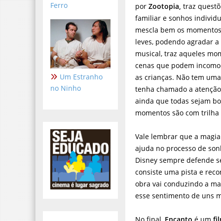
Ferro
por
Zootopia,
traz questõ
familiar e sonhos individu
mescla bem os momentos 
leves, podendo agradar a 
musical, traz aqueles mo
cenas que podem incomoda
Um Estranho
as crianças. Não tem uma
no Ninho
tenha chamado a atenção 
ainda que todas sejam bo
momentos são com trilha
Vale lembrar que a magi
ajuda no processo de son
Disney sempre defende se
consiste uma pista e rec
obra vai conduzindo a m
esse sentimento de uns m
No final,
Encanto
é um
fi