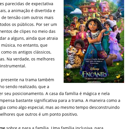
es parecidas de expectativa
ais, a animação é divertida e
de tensão com outros mais
todos os públicos. Por ser um
mentos de clipes no meio das
r a alguns, ainda que atraia
 música, no entanto, que
como os antigos clássicos,
as. Na verdade, os melhores
 instrumental.
a presente na trama também
ho sendo realizado, que a
r seu posicionamento. A casa da família é mágica e nela
ompensa bastante significativa para a trama. A maneira como a
agia como algo especial, mas ao mesmo tempo desconstruindo
elhores que outros é um ponto positivo.
lme
sobre e para a família. Uma família inclusiva, para