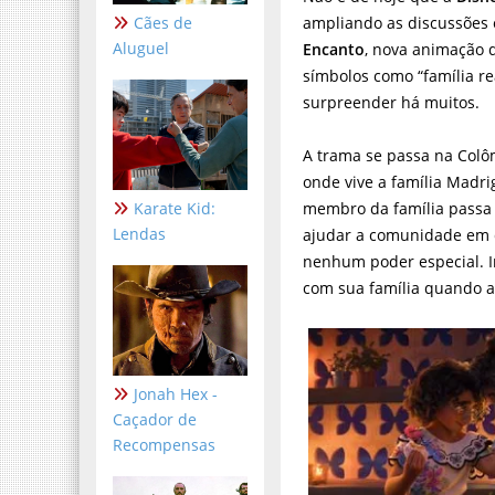
Cães de
ampliando as discussões 
Aluguel
Encanto
, nova animação 
símbolos como “família r
surpreender há muitos.
A trama se passa na Col
onde vive a família Madr
Karate Kid:
membro da família passa 
Lendas
ajudar a comunidade em q
nenhum poder especial. I
com sua família quando a
Jonah Hex -
Caçador de
Recompensas