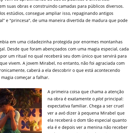
em suas obras e construindo camadas para públicos diversos.
dos estúdios, consegue ampliar isso, repaginando antigos
eal” e "princesa", de uma maneira divertida de madura que pode
ômbia em uma cidadezinha protegida por enormes montanhas
igal. Desde que foram abençoados com uma magia especial, cada
por um ritual no qual receberá seu dom único que servirá para
ue vivem. A jovem Mirabel, no entanto, não foi agraciada com
ronicamente, caberá a ela descobrir o que está acontecendo
 magia começar a falhar.
A primeira coisa que chama a atenção
na obra é exatamente o
plot
principal:
expectativa familiar. Chega a ser cruel
ver a avó dizer à pequena Mirabel que
ela receberá o dom tão especial quanto
ela é e depois ver a menina não receber