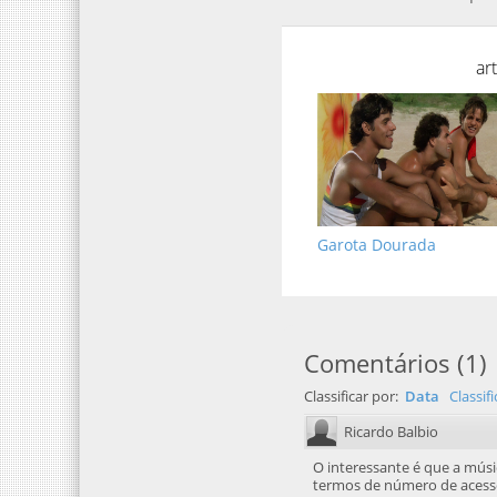
ar
Garota Dourada
Comentários
(
1
)
Classificar por:
Data
Classif
Ricardo Balbio
O interessante é que a mús
termos de número de acessos