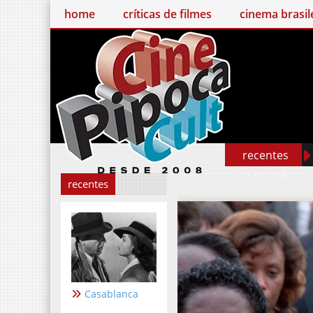
home
críticas de filmes
cinema brasileiro
recentes
Mostrando postagens 
recentes
Casablanca