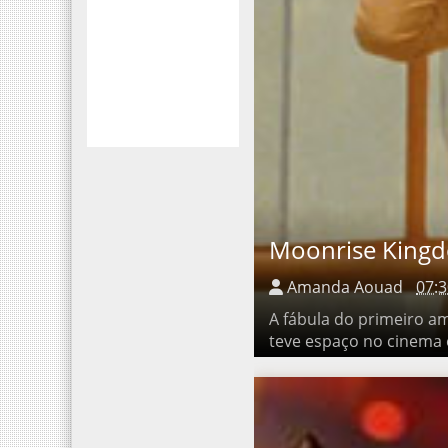
Moonrise Kingdo
Amanda Aouad
07:3
A fábula do primeiro amor
no cinema e encantou de 