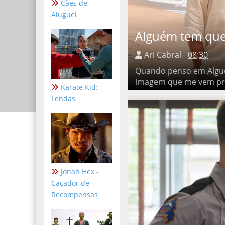
Cães de
Aluguel
Alguém tem que 
Ari Cabral
08:30
Quando penso em Alguém T
me vem primeiro não é a de
Karate Kid:
Lendas
Jonah Hex -
Caçador de
Recompensas