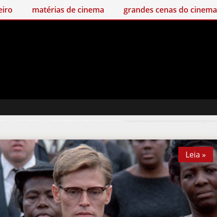
matérias de cinema
grandes cenas do cinema
rat
com marcador
Frances McDormand
.
Mostrar todas as postagen
Leia »