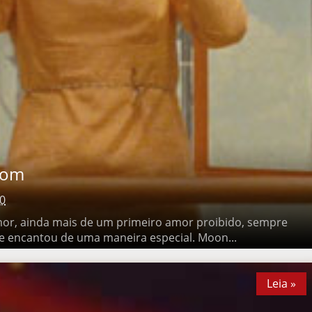
m
0
, ainda mais de um primeiro amor proibido, sempre teve espaço
uma maneira especial. Moon...
Leia »
Leia »