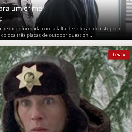
ra um crime
0
 inconformada com a falta de solução do estupro e assassinato
acas de outdoor question...
Leia »
Leia »