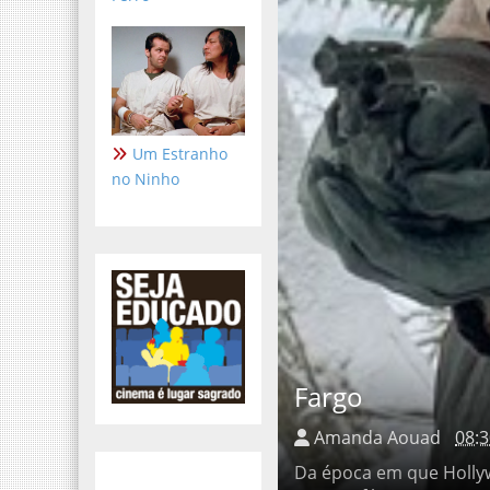
Um Estranho
no Ninho
Fargo
Amanda Aouad
08:3
Da época em que Hollywood