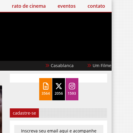
o de cinema
eventos
contato
Casablanca
Um Filme Minecraft
Garota Dou
s
3564
2056
1593
cadastre-se
Inscreva seu email aqui e acompanhe