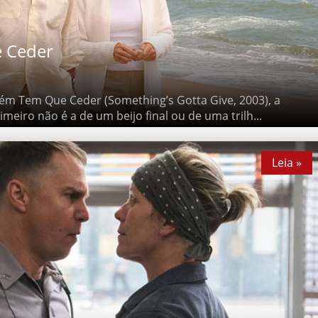
Ceder
em Que Ceder (Something’s Gotta Give, 2003), a imagem que
 um beijo final ou de uma trilh...
Leia »
Leia »