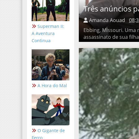
Três anúncios pa
Amanda Aouad
08:3
Superman II:
Ebbing, Missouri. Uma mãe
A Aventura
de sua filha coloca três pl
Continua
A Hora do Mal
O Gigante de
Ferro