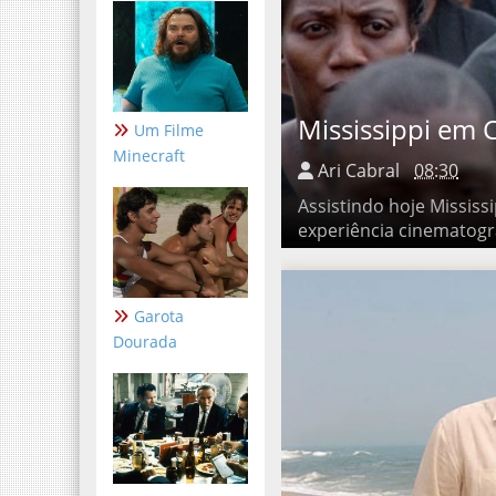
Um Filme
Mississippi em C
Minecraft
Ari Cabral
08:30
Assistindo hoje Mississipp
experiência cinematográfic
Garota
Dourada