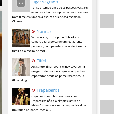
Foi-se o tempo em que as pessoas vestiam
as suas melhores roupas e iam apreciar um
bom filme em uma sala escura e silenciosa chamada
Cinema...
Nonnas
Ver Nonnas , de Stephen Chbosky , é
como cruzar a porta de um restaurante
pequeno, com paredes cheias de fotos de
família e o cheiro de mol...
Eiffel
Assistindo Eiffel (2021), é inevitável sentir
um gesto de frustração que acompanha o
espectador desde os primeiros cortes. O
filme , dirigi...
Trapaceiros
O que mais me chama atenção em
Trapaceiros não é o simples rastro de
ideias furtivas ou a tentativa previsível de
um roubo ao banco, mas o ...
A Verdade Nua e Crua