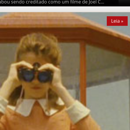
ado como um filme de Joel C...
Leia »
Leia »