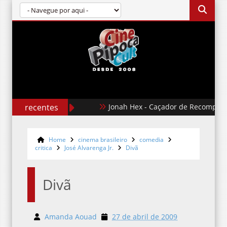
recentes
Jonah Hex - Caçador de Recompensas
Home
cinema brasileiro
comedia
critica
José Alvarenga Jr.
Divã
Divã
Amanda Aouad
27 de abril de 2009