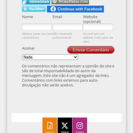
Nome
Email
Website
(opcional)
Mostrar junto aos seus
Não mostrado
Se você tem um
comentários.
publicamente.
website, linke para ele
aqui.
Assinar
Enviar Comentário
Os comentários não representam a opinião do site e
são de total responsabilidade do autor da
mensagem. Este site não é um agregador de links.
Comentários com links externos para auto-
divulgação não serão aceitos.
3564
2056
1593