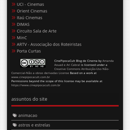
UCI - Cinemas
Orient Cinemas
Itaú Cinemas
DIMAS
Circuito Sala de Arte
MinC
ARTV - Associação dos Roteiristas
Porta Curtas
CinePipocaCult Blog de Cinema
by
Amanda
Aouad e Ari Cabral
is licensed under a
Creative Commons Atribuição-Uso Não-
Comercial-Não a obras derivadas License
Based on a work at
www.cinepipocacult.com.br
Permissions beyond the scope of this license may be available at
https://www.cinepipocacult.com.br
assuntos do site
animacao
astros e estrelas