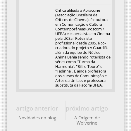
Crítica afiliada à Abraccine
(Associação Brasileira de
Críticos de Cinema), é doutora
em Comunicação e Cultura
Contemporâneas (Poscom /
UFBA) e especialista em Cinema
pela UCSal. Roteirista
profissional desde 2005, é co-
criadora do projeto A Guardiã,
além da equipe do Núcleo
Anima Bahia sendo roteirista de
séries como "Turma da
Harmonia", "Bill, o Touro" e
"Tadinha". É ainda professora
dos cursos de Comunicação e
Artes da Unifacs e professora
substituta da Facom/UFBA.
artigo anterior
próximo artigo
Novidades do blog
A Origem de
Wolverine