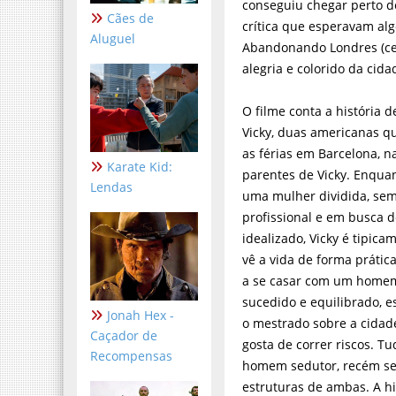
conseguiu chegar perto d
Cães de
crítica que esperavam alg
Aluguel
Abandonando Londres (cen
alegria e colorido da cida
O filme conta a história d
Vicky, duas americanas q
as férias em Barcelona, n
Karate Kid:
parentes de Vicky. Enquan
Lendas
uma mulher dividida, sem
profissional e em busca 
idealizado, Vicky é tipica
vê a vida de forma prática
a se casar com um hom
sucedido e equilibrado, 
Jonah Hex -
o mestrado sobre a cidad
Caçador de
gosta de correr riscos. 
Recompensas
homem sedutor, recém sep
estruturas de ambas. A h