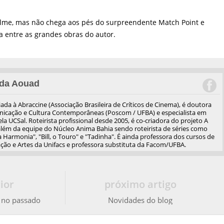
lme, mas não chega aos pés do surpreendente Match Point e
ra entre as grandes obras do autor.
da Aouad
iliada à Abraccine (Associação Brasileira de Críticos de Cinema), é doutora
cação e Cultura Contemporâneas (Poscom / UFBA) e especialista em
a UCSal. Roteirista profissional desde 2005, é co-criadora do projeto A
além da equipe do Núcleo Anima Bahia sendo roteirista de séries como
 Harmonia", "Bill, o Touro" e "Tadinha". É ainda professora dos cursos de
ão e Artes da Unifacs e professora substituta da Facom/UFBA.
ior
próximo artigo
á no passado
Novidades do blog