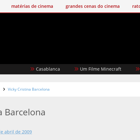
matérias de cinema
grandes cenas do cinema
rat
Casablanca
Um Filme Minecraft
Garot
a
Vicky Cristina Barcelona
na Barcelona
de abril de 2009