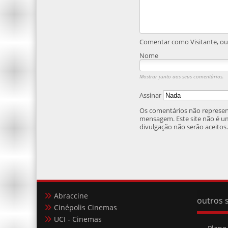
Comentar como Visitante, ou 
Nome
Mostrar junto aos seus comentários.
Assinar
Os comentários não represent
mensagem. Este site não é um
divulgação não serão aceitos
Abraccine
outros s
Cinépolis Cinemas
UCI - Cinemas