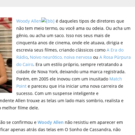
Woody Allen
é daqueles tipos de diretores que
não tem meio termo, ou você ama ou odeia. Ou acha um
gênio, ou acha um saco. Isso nos seus mais de
cinquenta anos de cinema, onde ele atuava, dirigia e
escrevia seus filmes, criando clássicos como
A Era do
Rádio
,
Noivo neurótico, noiva nervosa
ou
A Rosa Púrpura
do Cairo
. Era um estilo próprio, sempre retratando a
cidade de Nova York, deixando uma marca registrada.
Porém, em 2005 ele inovou com um inusitado
Match
Point
e pareceu que iria iniciar uma nova carreira de
sucesso. Com um suspense inteligente e
ente Allen trouxe as telas um lado mais sombrio, realista e
 melhor filme dele.
não se confirmou e
Woody Allen
não resistiu em aparecer em
ficar apenas atrás das telas em O Sonho de Cassandra, não