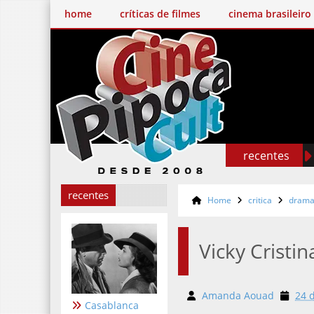
home
críticas de filmes
cinema brasileiro
recentes
recentes
Home
critica
dram
Vicky Cristi
Amanda Aouad
24 
Casablanca