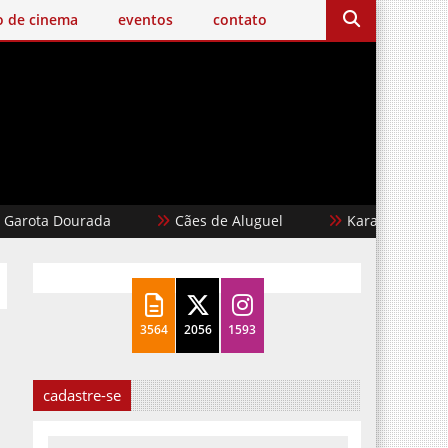
o de cinema
eventos
contato
a Dourada
Cães de Aluguel
Karate Kid: Lendas
3564
2056
1593
cadastre-se