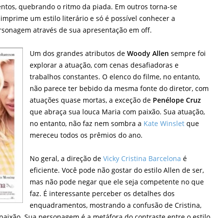
tos, quebrando o ritmo da piada. Em outros torna-se
 imprime um estilo literário e só é possível conhecer a
rsonagem através de sua apresentação em off.
Um dos grandes atributos de
Woody Allen
sempre foi
explorar a atuação, com cenas desafiadoras e
trabalhos constantes. O elenco do filme, no entanto,
não parece ter bebido da mesma fonte do diretor, com
atuações quase mortas, a exceção de
Penélope Cruz
que abraça sua louca Maria com paixão. Sua atuação,
no entanto, não faz nem sombra a
Kate Winslet
que
mereceu todos os prêmios do ano.
No geral, a direção de
Vicky Cristina Barcelona
é
eficiente. Você pode não gostar do estilo Allen de ser,
mas não pode negar que ele seja competente no que
faz. É interessante perceber os detalhes dos
enquadramentos, mostrando a confusão de Cristina,
paixão. Sua personagem é a metáfora do contraste entre o estilo