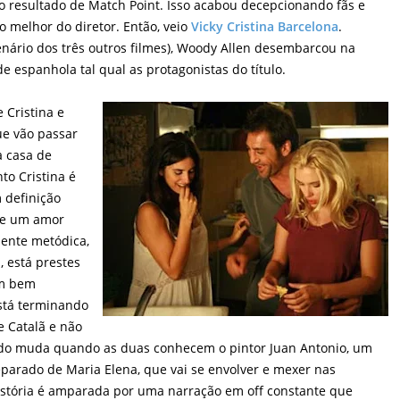
o resultado de Match Point. Isso acabou decepcionando fãs e
o melhor do diretor. Então, veio
Vicky Cristina Barcelona
.
ário dos três outros filmes), Woody Allen desembarcou na
de espanhola tal qual as protagonistas do título.
e Cristina e
ue vão passar
a casa de
to Cristina é
 definição
de um amor
mente metódica,
, está prestes
em bem
está terminando
e Catalã e não
Tudo muda quando as duas conhecem o pintor Juan Antonio, um
arado de Maria Elena, que vai se envolver e mexer nas
istória é amparada por uma narração em off constante que