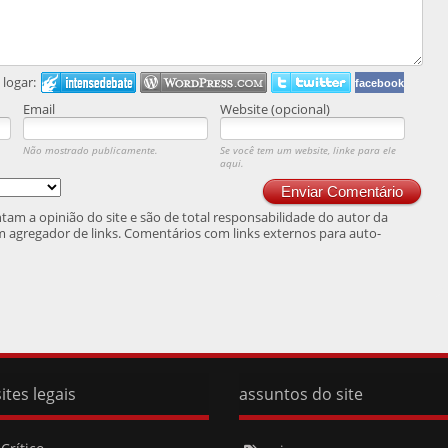
logar:
facebook
Email
Website (opcional)
Não mostrado publicamente.
Se você tem um website, linke para ele
aqui.
Enviar Comentário
am a opinião do site e são de total responsabilidade do autor da
 agregador de links. Comentários com links externos para auto-
.
ites legais
assuntos do site