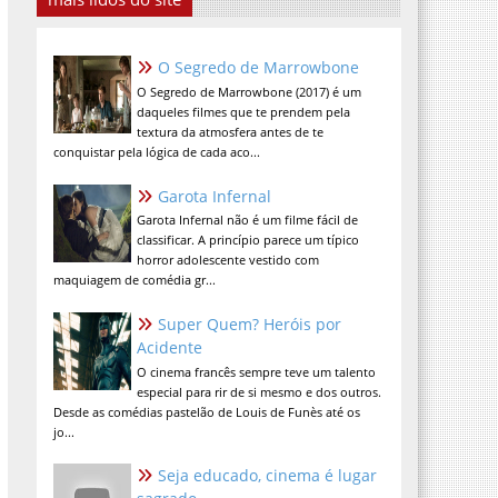
O Segredo de Marrowbone
O Segredo de Marrowbone (2017) é um
daqueles filmes que te prendem pela
textura da atmosfera antes de te
conquistar pela lógica de cada aco...
Garota Infernal
Garota Infernal não é um filme fácil de
classificar. A princípio parece um típico
horror adolescente vestido com
maquiagem de comédia gr...
Super Quem? Heróis por
Acidente
O cinema francês sempre teve um talento
especial para rir de si mesmo e dos outros.
Desde as comédias pastelão de Louis de Funès até os
jo...
Seja educado, cinema é lugar