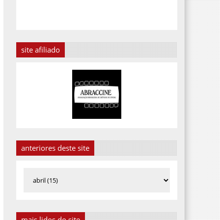
site afiliado
anteriores deste site
mais lidos do site