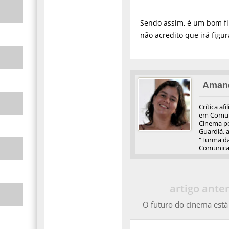
Sendo assim, é um bom fi
não acredito que irá figu
Aman
Crítica af
em Comuni
Cinema pel
Guardiã, 
"Turma da
Comunicaç
artigo anter
O futuro do cinema est