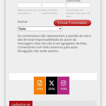
(opcional)
Mostrar junto aos seus
Não mostrado
Se você tem um
comentários.
publicamente.
website, linke para ele
aqui.
Assinar
Enviar Comentário
Os comentários não representam a opinião do site e
são de total responsabilidade do autor da
mensagem. Este site não é um agregador de links.
Comentários com links externos para auto-
divulgação não serão aceitos.
3565
2056
1593
cadastre-se