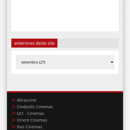
anteriores deste site
Abraccine
Cinépolis Cinemas
UCI - Cinemas
Orient Cinemas
Itaú Cinemas