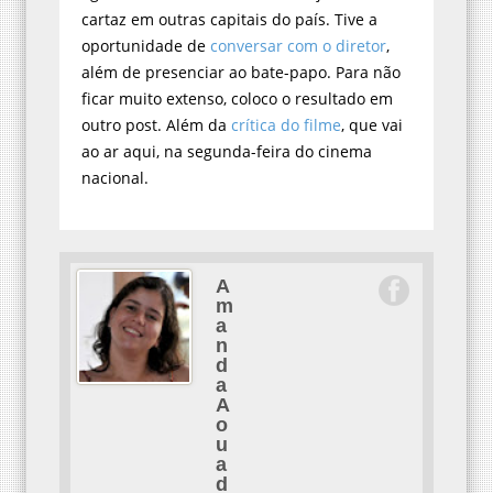
cartaz em outras capitais do país. Tive a
oportunidade de
conversar com o diretor
,
além de presenciar ao bate-papo. Para não
ficar muito extenso, coloco o resultado em
outro post. Além da
crítica do filme
, que vai
ao ar aqui, na segunda-feira do cinema
nacional.
A
m
a
n
d
a
A
o
u
a
d