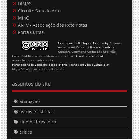
DIMAS
Circuito Sala de Arte
MinC
ARTV - Associação dos Roteiristas
Porta Curtas
CinePipocaCult Blog de Cinema
by
Amanda
Aouad e Ari Cabral
is licensed under a
Creative Commons Atribuição-Uso Não-
Comercial-Não a obras derivadas License
Based on a work at
www.cinepipocacult.com.br
Permissions beyond the scope of this license may be available at
https://www.cinepipocacult.com.br
assuntos do site
animacao
astros e estrelas
cinema brasileiro
critica