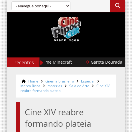
recentes
Um Filme Minecraft
Garota Dourada
Home
cinema brasileiro
Especial
Marco Ricca
materias
Sala de Arte
Cine XIV
reabre formando plateia
Cine XIV reabre
formando plateia