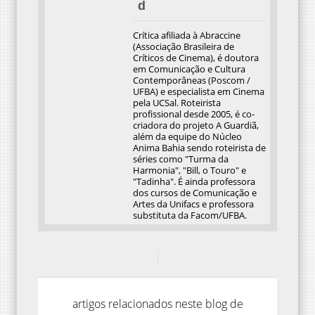
d
Crítica afiliada à Abraccine
(Associação Brasileira de
Críticos de Cinema), é doutora
em Comunicação e Cultura
Contemporâneas (Poscom /
UFBA) e especialista em Cinema
pela UCSal. Roteirista
profissional desde 2005, é co-
criadora do projeto A Guardiã,
além da equipe do Núcleo
Anima Bahia sendo roteirista de
séries como "Turma da
Harmonia", "Bill, o Touro" e
"Tadinha". É ainda professora
dos cursos de Comunicação e
Artes da Unifacs e professora
substituta da Facom/UFBA.
artigos relacionados neste blog de