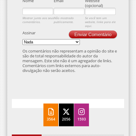
Nome
Email
Website
(opcional)
Mostrar junto aos seus
Não mostrado
Se você tem um
comentários.
publicamente.
website, linke para ele
aqui.
Assinar
Enviar Comentário
Os comentários não representam a opinião do site e
são de total responsabilidade do autor da
mensagem. Este site não é um agregador de links.
Comentários com links externos para auto-
divulgação não serão aceitos.
3564
2056
1593