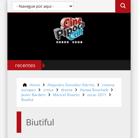
recentes
Home
Alejandro González Iñárritu
cinema
europeu
critica
drama
Hanaa Bouchaib
Javier Bardem
Maricel Álvarez
oscar 2011
Biutiful
Biutiful