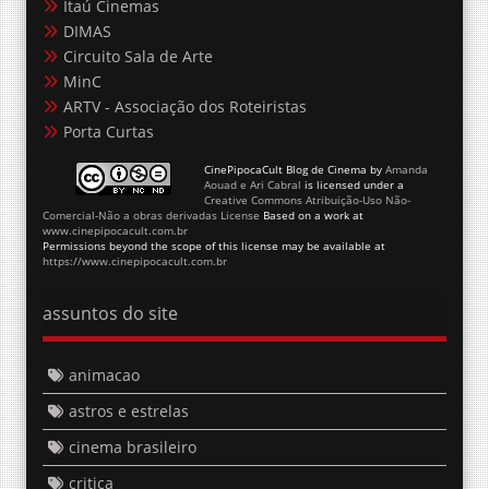
Itaú Cinemas
DIMAS
Circuito Sala de Arte
MinC
ARTV - Associação dos Roteiristas
Porta Curtas
CinePipocaCult Blog de Cinema
by
Amanda
Aouad e Ari Cabral
is licensed under a
Creative Commons Atribuição-Uso Não-
Comercial-Não a obras derivadas License
Based on a work at
www.cinepipocacult.com.br
Permissions beyond the scope of this license may be available at
https://www.cinepipocacult.com.br
assuntos do site
animacao
astros e estrelas
cinema brasileiro
critica