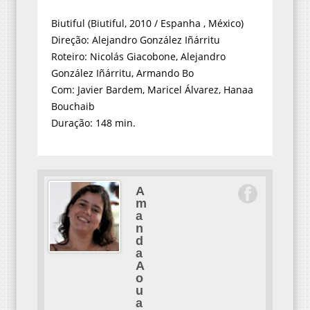
Biutiful (Biutiful, 2010 / Espanha , México)
Direção: Alejandro González Iñárritu
Roteiro: Nicolás Giacobone, Alejandro
González Iñárritu, Armando Bo
Com: Javier Bardem, Maricel Álvarez, Hanaa
Bouchaib
Duração: 148 min.
A
m
a
n
d
a
A
o
u
a