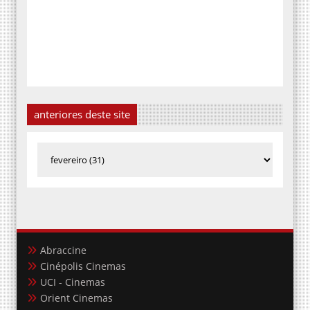
anteriores deste site
Abraccine
Cinépolis Cinemas
UCI - Cinemas
Orient Cinemas