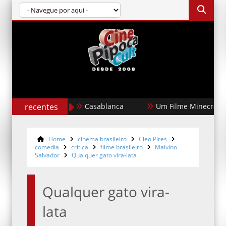
recentes
Um Filme Minecraft
Garota Do
Home
cinema brasileiro
Cleo Pires
comedia
critica
filme brasileiro
Malvino
Salvador
Qualquer gato vira-lata
Qualquer gato vira-
lata