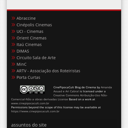
Abraccine
Cinépolis Cinemas
UCI - Cinemas
Orient Cinemas
Itaú Cinemas
DIMAS
Circuito Sala de Arte
MinC
ARTV - Associação dos Roteiristas
Porta Curtas
CinePipocaCult Blog de Cinema
by
Amanda
Aouad e Ari Cabral
is licensed under a
Creative Commons Atribuição-Uso Não-
Comercial-Não a obras derivadas License
Based on a work at
www.cinepipocacult.com.br
Permissions beyond the scope of this license may be available at
https://www.cinepipocacult.com.br
assuntos do site