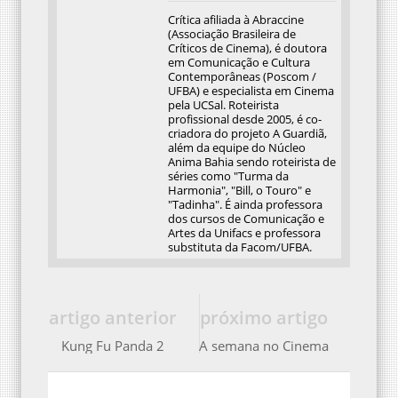
Crítica afiliada à Abraccine
(Associação Brasileira de
Críticos de Cinema), é doutora
em Comunicação e Cultura
Contemporâneas (Poscom /
UFBA) e especialista em Cinema
pela UCSal. Roteirista
profissional desde 2005, é co-
criadora do projeto A Guardiã,
além da equipe do Núcleo
Anima Bahia sendo roteirista de
séries como "Turma da
Harmonia", "Bill, o Touro" e
"Tadinha". É ainda professora
dos cursos de Comunicação e
Artes da Unifacs e professora
substituta da Facom/UFBA.
artigo anterior
próximo artigo
Kung Fu Panda 2
A semana no Cinema