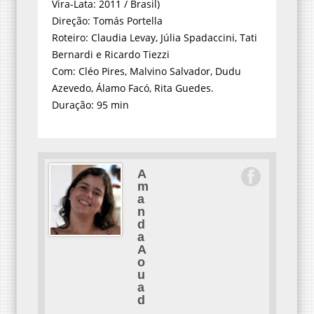
Vira-Lata: 2011 / Brasil)
Direção: Tomás Portella
Roteiro: Claudia Levay, Júlia Spadaccini, Tati
Bernardi e Ricardo Tiezzi
Com: Cléo Pires, Malvino Salvador, Dudu
Azevedo, Álamo Facó, Rita Guedes.
Duração: 95 min
A
m
a
n
d
a
A
o
u
a
d