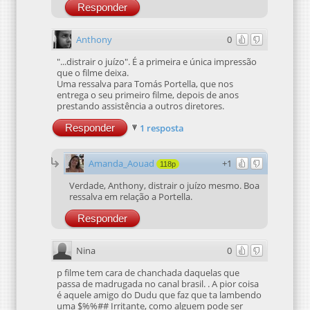
Responder
Anthony
0
"...distrair o juízo". É a primeira e única impressão
que o filme deixa.
Uma ressalva para Tomás Portella, que nos
entrega o seu primeiro filme, depois de anos
prestando assistência a outros diretores.
Responder
1 resposta
Amanda_Aouad
+1
118p
Verdade, Anthony, distrair o juízo mesmo. Boa
ressalva em relação a Portella.
Responder
Nina
0
p filme tem cara de chanchada daquelas que
passa de madrugada no canal brasil. . A pior coisa
é aquele amigo do Dudu que faz que ta lambendo
uma $%%## Irritante, como alguem pode ser