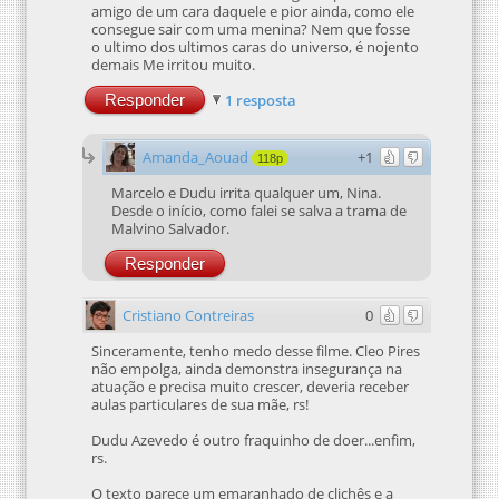
amigo de um cara daquele e pior ainda, como ele
consegue sair com uma menina? Nem que fosse
o ultimo dos ultimos caras do universo, é nojento
demais Me irritou muito.
Responder
1 resposta
Amanda_Aouad
+1
118p
Marcelo e Dudu irrita qualquer um, Nina.
Desde o início, como falei se salva a trama de
Malvino Salvador.
Responder
Cristiano Contreiras
0
Sinceramente, tenho medo desse filme. Cleo Pires
não empolga, ainda demonstra insegurança na
atuação e precisa muito crescer, deveria receber
aulas particulares de sua mãe, rs!
Dudu Azevedo é outro fraquinho de doer...enfim,
rs.
O texto parece um emaranhado de clichês e a