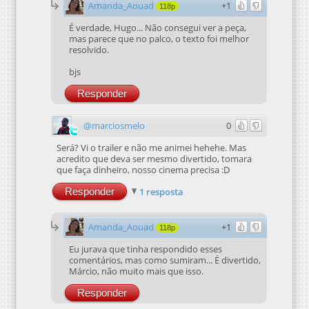
Amanda_Aouad
+1
118p
É verdade, Hugo... Não consegui ver a peça,
mas parece que no palco, o texto foi melhor
resolvido.
bjs
Responder
@marciosmelo
0
Será? Vi o trailer e não me animei hehehe. Mas
acredito que deva ser mesmo divertido, tomara
que faça dinheiro, nosso cinema precisa :D
Responder
1 resposta
Amanda_Aouad
+1
118p
Eu jurava que tinha respondido esses
comentários, mas como sumiram... É divertido,
Márcio, não muito mais que isso.
Responder