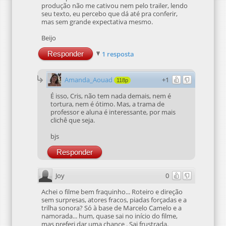
produção não me cativou nem pelo trailer, lendo
seu texto, eu percebo que dá até pra conferir,
mas sem grande expectativa mesmo.
Beijo
Responder
1 resposta
Amanda_Aouad
+1
118p
É isso, Cris, não tem nada demais, nem é
tortura, nem é ótimo. Mas, a trama de
professor e aluna é interessante, por mais
clichê que seja.
bjs
Responder
Joy
0
Achei o filme bem fraquinho... Roteiro e direção
sem surpresas, atores fracos, piadas forçadas e a
trilha sonora? Só à base de Marcelo Camelo e a
namorada... hum, quase sai no início do filme,
mas preferi dar uma chance . Sai frustrada.