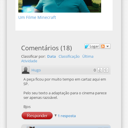
Um Filme Minecraft
Comentários
(
18
)
Logar
Classificar por:
Data
Classificação
Última
Atividade
Hugo
0
A peça ficou por muito tempo em cartaz aqui em
SP.
Pelo seu texto a adaptação para o cinema parece
ser apenas razoável.
Bjos
Responder
1 resposta