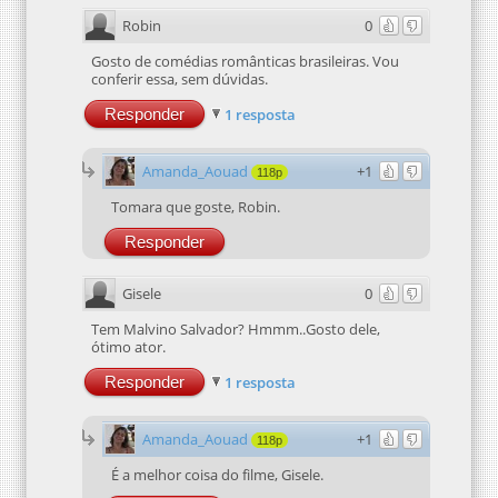
Robin
0
Gosto de comédias românticas brasileiras. Vou
conferir essa, sem dúvidas.
Responder
1 resposta
Amanda_Aouad
+1
118p
Tomara que goste, Robin.
Responder
Gisele
0
Tem Malvino Salvador? Hmmm..Gosto dele,
ótimo ator.
Responder
1 resposta
Amanda_Aouad
+1
118p
É a melhor coisa do filme, Gisele.