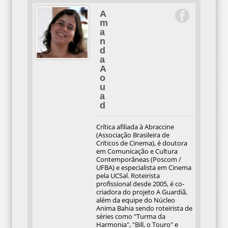
A
m
a
n
d
a
A
o
u
a
d
Crítica afiliada à Abraccine
(Associação Brasileira de
Críticos de Cinema), é doutora
em Comunicação e Cultura
Contemporâneas (Poscom /
UFBA) e especialista em Cinema
pela UCSal. Roteirista
profissional desde 2005, é co-
criadora do projeto A Guardiã,
além da equipe do Núcleo
Anima Bahia sendo roteirista de
séries como "Turma da
Harmonia", "Bill, o Touro" e