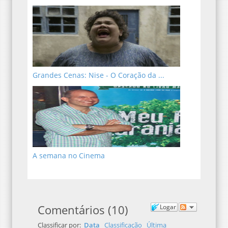
Grandes Cenas: Nise - O Coração da ...
A semana no Cinema
Comentários
(
10
)
Logar
Classificar por:
Data
Classificação
Última