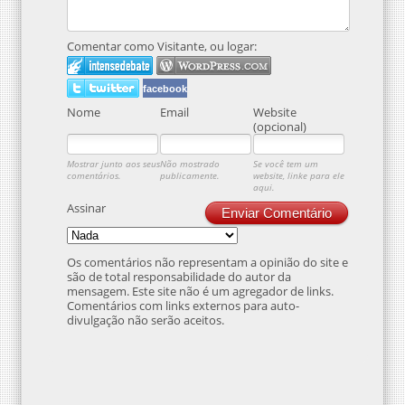
Comentar como Visitante, ou logar:
facebook
Nome
Email
Website
(opcional)
Mostrar junto aos seus
Não mostrado
Se você tem um
comentários.
publicamente.
website, linke para ele
aqui.
Assinar
Enviar Comentário
Os comentários não representam a opinião do site e
são de total responsabilidade do autor da
mensagem. Este site não é um agregador de links.
Comentários com links externos para auto-
divulgação não serão aceitos.