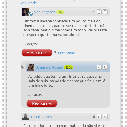
Atividade
vdevinganca
+1
61p
Hmmm!!! Bacana conhecer um pouco mais do
cinema nacional... parece ser realmente forte, não
só a cena, mas o filme como um todo. Vai pra lista
(e espero que tenha na locadora!)
ABraços!
Responder
1 resposta
Amanda_Aouad
+1
118p
Acredito que tenha sim, Bruno. Eu assisti na
sala de aula, na pós de cinema que fiz. E sim, é
um filme forte.
abraços
Responder
renato alves
0
Eu, que adoro cinema nacional, ainda não vi esse