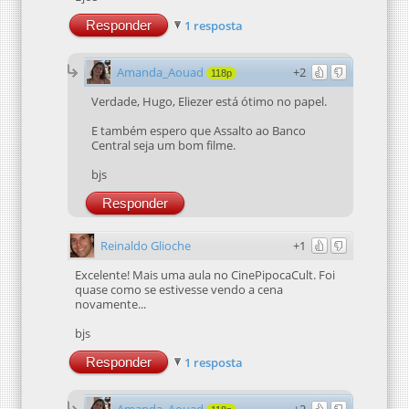
Responder
1 resposta
Amanda_Aouad
+2
118p
Verdade, Hugo, Eliezer está ótimo no papel.
E também espero que Assalto ao Banco
Central seja um bom filme.
bjs
Responder
Reinaldo Glioche
+1
Excelente! Mais uma aula no CinePipocaCult. Foi
quase como se estivesse vendo a cena
novamente...
bjs
Responder
1 resposta