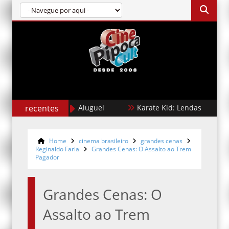
recentes
Cães de Aluguel
Karate Kid: Lendas
Jona
Home
cinema brasileiro
grandes cenas
Reginaldo Faria
Grandes Cenas: O Assalto ao Trem
Pagador
Grandes Cenas: O
Assalto ao Trem