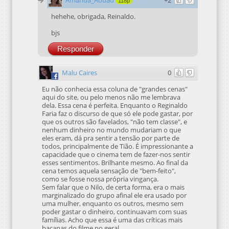
Amanda_Aouad
+2
118p
hehehe, obrigada, Reinaldo.
bjs
Responder
Malu Caires
0
Eu não conhecia essa coluna de "grandes cenas"
aqui do site, ou pelo menos não me lembrava
dela. Essa cena é perfeita. Enquanto o Reginaldo
Faria faz o discurso de que só ele pode gastar, por
que os outros são favelados, "não tem classe", e
nenhum dinheiro no mundo mudariam o que
eles eram, dá pra sentir a tensão por parte de
todos, principalmente de Tião. É impressionante a
capacidade que o cinema tem de fazer-nos sentir
esses sentimentos. Brilhante mesmo. Ao final da
cena temos aquela sensação de "bem-feito",
como se fosse nossa própria vingança.
Sem falar que o Nilo, de certa forma, era o mais
marginalizado do grupo afinal ele era usado por
uma mulher, enquanto os outros, mesmo sem
poder gastar o dinheiro, continuavam com suas
famílias. Acho que essa é uma das críticas mais
bacanas do filme no geral.