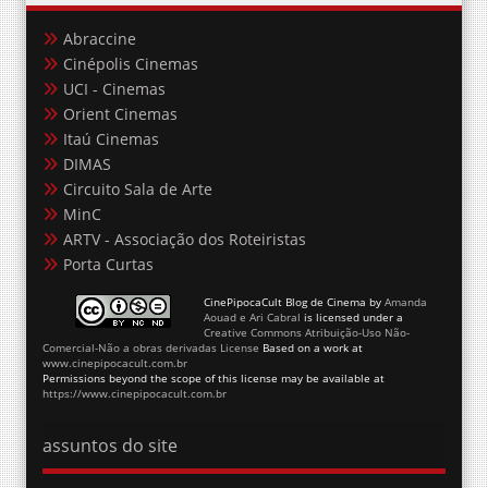
Abraccine
Cinépolis Cinemas
UCI - Cinemas
Orient Cinemas
Itaú Cinemas
DIMAS
Circuito Sala de Arte
MinC
ARTV - Associação dos Roteiristas
Porta Curtas
CinePipocaCult Blog de Cinema
by
Amanda
Aouad e Ari Cabral
is licensed under a
Creative Commons Atribuição-Uso Não-
Comercial-Não a obras derivadas License
Based on a work at
www.cinepipocacult.com.br
Permissions beyond the scope of this license may be available at
https://www.cinepipocacult.com.br
assuntos do site