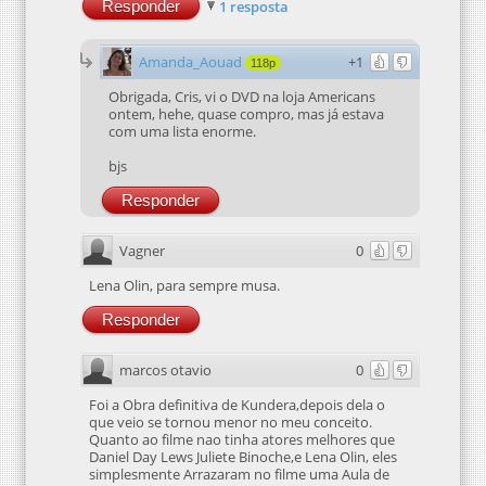
Responder
1 resposta
Amanda_Aouad
+1
118p
Obrigada, Cris, vi o DVD na loja Americans
ontem, hehe, quase compro, mas já estava
com uma lista enorme.
bjs
Responder
Vagner
0
Lena Olin, para sempre musa.
Responder
marcos otavio
0
Foi a Obra definitiva de Kundera,depois dela o
que veio se tornou menor no meu conceito.
Quanto ao filme nao tinha atores melhores que
Daniel Day Lews Juliete Binoche,e Lena Olin, eles
simplesmente Arrazaram no filme uma Aula de