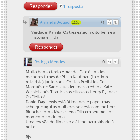
Responder
1 resposta
Amanda_Aouad
+1
118p
Verdade, Kamila. Os três estão muito bem e a
história é linda.
Responder
Rodrigo Mendes
0
Muito bom o texto Amanda! Este é um dos
melhores filmes de Philip Kaufman (tb ótimo
roteirista) junto com "Contos Proibidos Do
Marquês de Sade" que deu mais crédito a Kate
Winslet após Titanic, e os clássicos Henry E June e
Os Eleitos!
Daniel Day-Lewis está ótimo neste papel, mas
acho que aqui as mulheres se destacam melhor:
Binoche, formidável e Lena Olin em seu melhor
momento no cinema.
Uma revisão do filme seria ótimo para sábado à
noite!
Bjs.