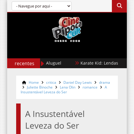
recentes
Cães de Aluguel
Karate Kid: Lendas
Jona
Home
critica
Daniel Day Lewis
drama
Juliette Binoche
Lena Olin
romance
A
Insustentável Leveza do Ser
A Insustentável
Leveza do Ser