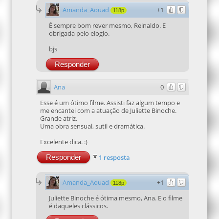
Amanda_Aouad
+1
118p
É sempre bom rever mesmo, Reinaldo. E
obrigada pelo elogio.
bjs
Responder
Ana
0
Esse é um ótimo filme. Assisti faz algum tempo e
me encantei com a atuação de Juliette Binoche.
Grande atriz.
Uma obra sensual, sutil e dramática.
Excelente dica. :)
Responder
1 resposta
Amanda_Aouad
+1
118p
Juliette Binoche é ótima mesmo, Ana. E o filme
é daqueles clássicos.