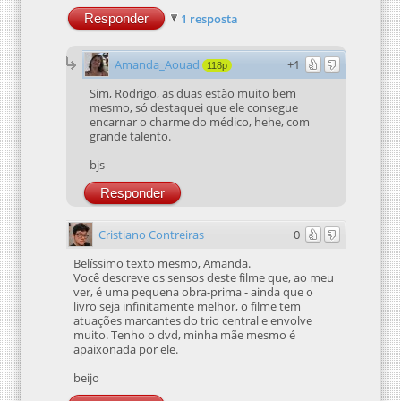
Responder
1 resposta
Amanda_Aouad
+1
118p
Sim, Rodrigo, as duas estão muito bem
mesmo, só destaquei que ele consegue
encarnar o charme do médico, hehe, com
grande talento.
bjs
Responder
Cristiano Contreiras
0
Belíssimo texto mesmo, Amanda.
Você descreve os sensos deste filme que, ao meu
ver, é uma pequena obra-prima - ainda que o
livro seja infinitamente melhor, o filme tem
atuações marcantes do trio central e envolve
muito. Tenho o dvd, minha mãe mesmo é
apaixonada por ele.
beijo