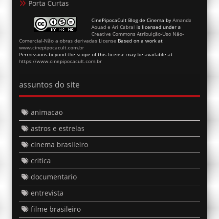
Porta Curtas
CinePipocaCult Blog de Cinema
by
Amanda
Aouad e Ari Cabral
is licensed under a
Creative Commons Atribuição-Uso Não-
Comercial-Não a obras derivadas License
Based on a work at
www.cinepipocacult.com.br
Permissions beyond the scope of this license may be available at
https://www.cinepipocacult.com.br
assuntos do site
animacao
astros e estrelas
cinema brasileiro
critica
documentario
entrevista
filme brasileiro