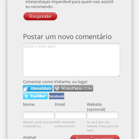
interpretaçao imperdivel para quem nao assistil
eu recomendo .
Responder
Postar um novo comentário
Comentar como Visitante, ou logar:
facebook
Nome
Email
Website
(opcional)
Mostrar junto aos seus
Não mostrado
Se você tem um
comentários.
publicamente.
website, linke para ele
aqui.
Assinar
Enviar Comentário