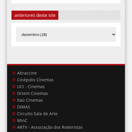
anteriores deste site
Abraccine
Cinépolis Cinemas
UCI - Cinemas
Orient Cinemas
Itaú Cinemas
DIMAS
Circuito Sala de Arte
MinC
ARTV - Associação dos Roteiristas