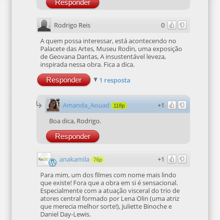
Responder
Rodrigo Reis
0
A quem possa interessar, está acontecendo no
Palacete das Artes, Museu Rodin, uma exposição
de Geovana Dantas, A insustentável leveza,
inspirada nessa obra. Fica a dica.
Responder
1 resposta
Amanda_Aouad
+1
118p
Boa dica, Rodrigo.
Responder
anakamila
+1
76p
Para mim, um dos filmes com nome mais lindo
que existe! Fora que a obra em si é sensacional.
Especialmente com a atuação visceral do trio de
atores central formado por Lena Olin (uma atriz
que merecia melhor sorte!), Juliette Binoche e
Daniel Day-Lewis.