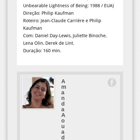
Unbearable Lightness of Being: 1988 / EUA)
Direção: Philip Kaufman
Roteiro: Jean-Claude Carrière e Philip
Kaufman
Com: Daniel Day-Lewis, Juliette Binoche,
Lena Olin, Derek de Lint.
Duração: 160 min.
A
m
a
n
d
a
A
o
u
a
d