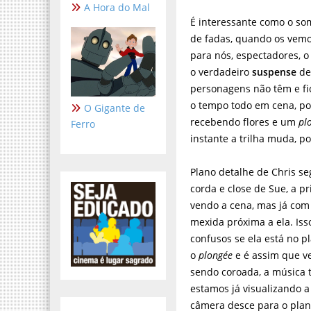
A Hora do Mal
É interessante como o so
de fadas, quando os vemo
para nós, espectadores, o
o verdadeiro
suspense
de
personagens não têm e fi
o tempo todo em cena, p
O Gigante de
recebendo flores e um
pl
Ferro
instante a trilha muda, p
Plano detalhe de Chris s
corda e close de Sue, a pri
vendo a cena, mas já com
mexida próxima a ela. Iss
confusos se ela está no pl
o
plongée
e é assim que 
sendo coroada, a música 
estamos já visualizando 
câmera desce para o plan