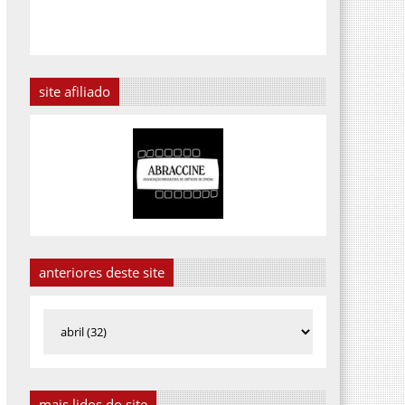
site afiliado
anteriores deste site
mais lidos do site