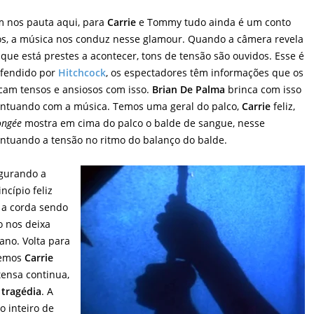
m nos pauta aqui, para
Carrie
e Tommy tudo ainda é um conto
s, a música nos conduz nesse glamour. Quando a câmera revela
 que está prestes a acontecer, tons de tensão são ouvidos. Esse é
fendido por
Hitchcock
, os espectadores têm informações que os
cam tensos e ansiosos com isso.
Brian De Palma
brinca com isso
ontuando com a música. Temos uma geral do palco,
Carrie
feliz,
ongée
mostra em cima do palco o balde de sangue, nesse
ontuando a tensão no ritmo do balanço do balde.
egurando a
ncípio feliz
 a corda sendo
o nos deixa
ano. Volta para
vemos
Carrie
tensa continua,
a
tragédia
. A
o inteiro de