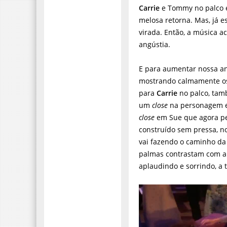
Carrie
e Tommy no palco 
melosa retorna. Mas, já 
virada. Então, a música a
angústia.
E para aumentar nossa a
mostrando calmamente os 
para
Carrie
no palco, tam
um
close
na personagem 
close
em Sue que agora p
construído sem pressa, n
vai fazendo o caminho da
palmas contrastam com a
aplaudindo e sorrindo, a 