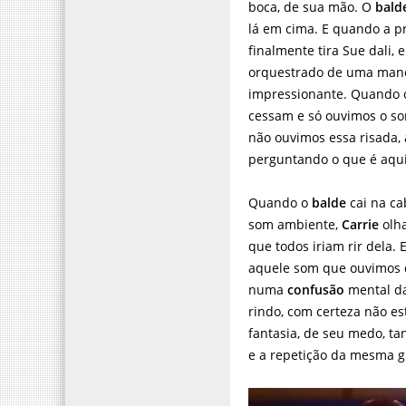
boca, de sua mão. O
bald
lá em cima. E quando a p
finalmente tira Sue dali, e
orquestrado de uma man
impressionante. Quando o 
cessam e só ouvimos o so
não ouvimos essa risada,
perguntando o que é aqui
Quando o
balde
cai na ca
som ambiente,
Carrie
olha
que todos iriam rir dela.
aquele som que ouvimos
numa
confusão
mental d
rindo, com certeza não es
fantasia, de seu medo, t
e a repetição da mesma gi