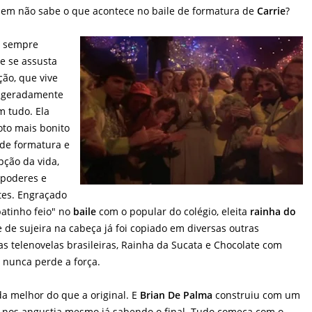
 quem não sabe o que acontece no baile de formatura de
Carrie
?
é sempre
e se assusta
ão, que vive
ageradamente
 tudo. Ela
oto mais bonito
de formatura e
pção da vida,
 poderes e
tes. Engraçado
atinho feio" no
baile
com o popular do colégio, eleita
rainha do
e sujeira na cabeça já foi copiado em diversas outras
uas telenovelas brasileiras, Rainha da Sucata e Chocolate com
 nunca perde a força.
a melhor do que a original. E
Brian De Palma
construiu com um
 nos angustia mesmo já sabendo o final. Tudo começa com o