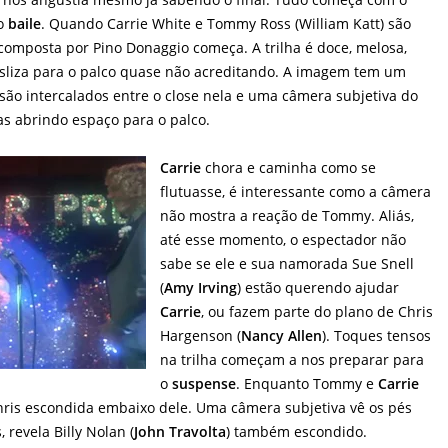
do
baile
. Quando Carrie White e Tommy Ross (William Katt) são
omposta por Pino Donaggio começa. A trilha é doce, melosa,
liza para o palco quase não acreditando. A imagem tem um
s são intercalados entre o close nela e uma câmera subjetiva do
as abrindo espaço para o palco.
Carrie
chora e caminha como se
flutuasse, é interessante como a câmera
não mostra a reação de Tommy. Aliás,
até esse momento, o espectador não
sabe se ele e sua namorada Sue Snell
(
Amy Irving
) estão querendo ajudar
Carrie
, ou fazem parte do plano de Chris
Hargenson (
Nancy Allen
). Toques tensos
na trilha começam a nos preparar para
o
suspense
. Enquanto Tommy e
Carrie
ris escondida embaixo dele. Uma câmera subjetiva vê os pés
 revela Billy Nolan (
John Travolta
) também escondido.