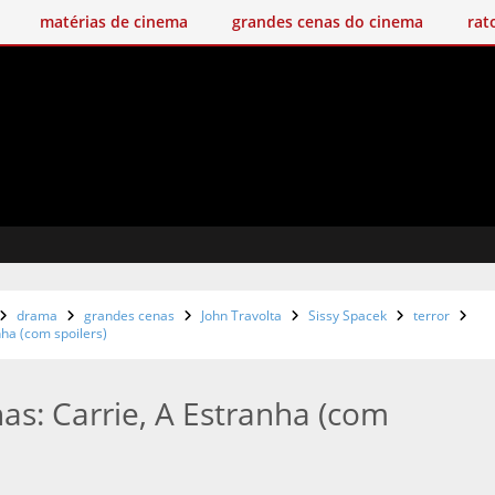
matérias de cinema
grandes cenas do cinema
rat
O
drama
grandes cenas
John Travolta
Sissy Spacek
terror
ha (com spoilers)
s: Carrie, A Estranha (com