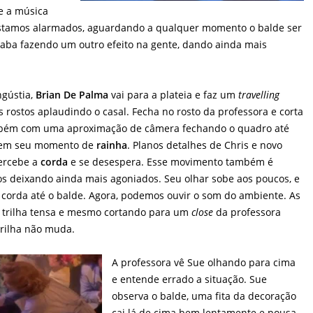
e a música
estamos alarmados, aguardando a qualquer momento o balde ser
caba fazendo um outro efeito na gente, dando ainda mais
ngústia,
Brian De Palma
vai para a plateia e faz um
travelling
rostos aplaudindo o casal. Fecha no rosto da professora e corta
bém com uma aproximação de câmera fechando o quadro até
em seu momento de
rainha
. Planos detalhes de Chris e novo
ercebe a
corda
e se desespera. Esse movimento também é
os deixando ainda mais agoniados. Seu olhar sobe aos poucos, e
 corda até o balde. Agora, podemos ouvir o som do ambiente. As
 trilha tensa e mesmo cortando para um
close
da professora
trilha não muda.
A professora vê Sue olhando para cima
e entende errado a situação. Sue
observa o balde, uma fita da decoração
cai lá de cima bem lentamente e pousa