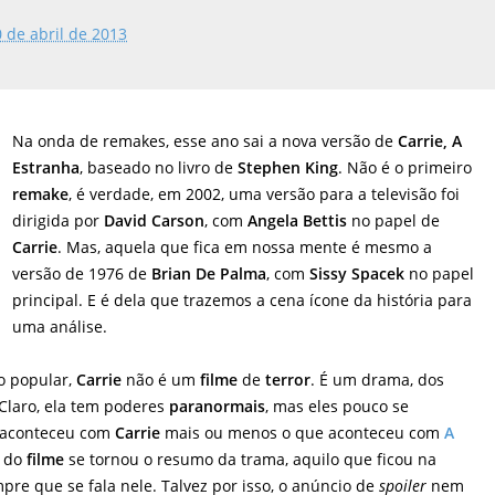
de abril de 2013
Na onda de remakes, esse ano sai a nova versão de
Carrie, A
Estranha
, baseado no livro de
Stephen King
. Não é o primeiro
remake
, é verdade, em 2002, uma versão para a televisão foi
dirigida por
David Carson
, com
Angela Bettis
no papel de
Carrie
. Mas, aquela que fica em nossa mente é mesmo a
versão de 1976 de
Brian De Palma
, com
Sissy Spacek
no papel
principal. E é dela que trazemos a cena ícone da história para
uma análise.
o popular,
Carrie
não é um
filme
de
terror
. É um drama, dos
 Claro, ela tem poderes
paranormais
, mas eles pouco se
 aconteceu com
Carrie
mais ou menos o que aconteceu com
A
x do
filme
se tornou o resumo da trama, aquilo que ficou na
re que se fala nele. Talvez por isso, o anúncio de
spoiler
nem