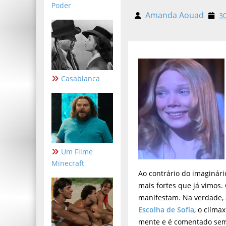
Poder
Amanda Aouad
30 
Casablanca
Um Filme
Minecraft
Ao contrário do imaginári
mais fortes que já vimos.
manifestam. Na verdade,
Escolha de Sofia
, o clíma
mente e é comentado semp