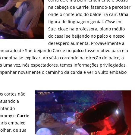
na cabeça de
Carrie
, fazendo-a perceber
onde o conteúdo do balde irá cair. Uma
figura de linguagem genial.
Close
em
Sue, close na professora, plano médio
do casal se beijando no palco e nosso
desespero aumenta. Provavelmente a
namorado de Sue beijando Carrie no
palco
fosse motivo para ela
a menina se explicar. Ao vê-la correndo na direção do palco, a
ais uma vez, nós espectadores, temos informações privilegiadas,
ompanhar novamente o caminho da
corda
e ver o vulto embaixo
os cortes não
ntuando a
entando
 Tommy e
Carrie
Chris embaixo
 olhar, de sua