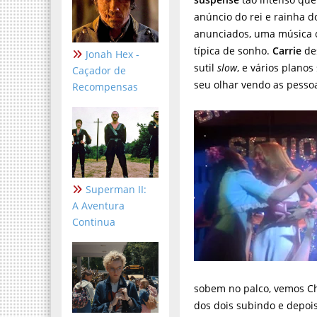
anúncio do rei e rainha 
anunciados, uma música c
típica de sonho.
Carrie
des
Jonah Hex -
sutil
slow
, e vários plano
Caçador de
seu olhar vendo as pesso
Recompensas
Superman II:
A Aventura
Continua
sobem no palco, vemos Ch
dos dois subindo e depois,