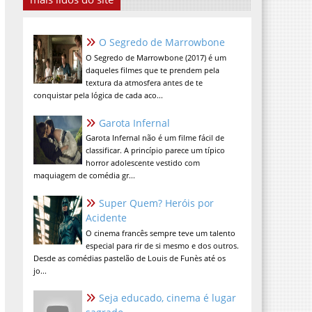
O Segredo de Marrowbone
O Segredo de Marrowbone (2017) é um
daqueles filmes que te prendem pela
textura da atmosfera antes de te
conquistar pela lógica de cada aco...
Garota Infernal
Garota Infernal não é um filme fácil de
classificar. A princípio parece um típico
horror adolescente vestido com
maquiagem de comédia gr...
Super Quem? Heróis por
Acidente
O cinema francês sempre teve um talento
especial para rir de si mesmo e dos outros.
Desde as comédias pastelão de Louis de Funès até os
jo...
Seja educado, cinema é lugar