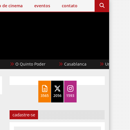
o de cinema
eventos
contato
 Quinto Poder
Casablanca
Um Filme Minecraft
3565
2056
1593
cadastre-se