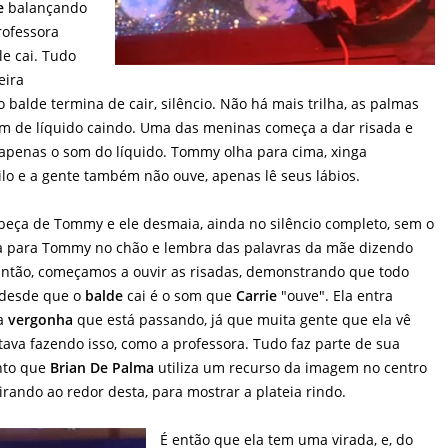
e
balançando
rofessora
le cai. Tudo
eira
balde termina de cair, silêncio. Não há mais trilha, as palmas
m de líquido caindo. Uma das meninas começa a dar risada e
 apenas o som do líquido. Tommy olha para cima, xinga
lo e a gente também não ouve, apenas lê seus lábios.
beça de Tommy e ele desmaia, ainda no silêncio completo, sem o
 para Tommy no chão e lembra das palavras da mãe dizendo
 Então, começamos a ouvir as risadas, demonstrando que todo
 desde que o
balde
cai é o som que
Carrie
"ouve". Ela entra
a
vergonha
que está passando, já que muita gente que ela vê
tava fazendo isso, como a professora. Tudo faz parte de sua
anto que
Brian De Palma
utiliza um recurso da imagem no centro
rando ao redor desta, para mostrar a plateia rindo.
É então que ela tem uma virada, e, do