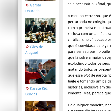
seja necessário. Afinal,
Garota
Dourada
A menina
estranha
, que 
perturbada no colégio, qu
com a primeira menstruaç
reclusa com uma mãe ex
católica, que vê
pecado
em
que é convidada pelo gar
Cães de
para ser seu par no
baile
Aluguel
que lá sofre a maior dece
explodindo todos os seus
matando todos os presen
que esse
plot
de garota "p
baile
e tomando um balde d
histórias, inclusive em d
Karate Kid:
Pimenta. Mas, parece que
Lendas
De qualquer maneira, nad
suspense
tão intenso que