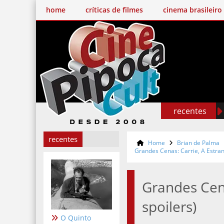
home
críticas de filmes
cinema brasileiro
recentes
recentes
Home
Brian de Palma
Grandes Cenas: Carrie, A Estran
Grandes Cena
spoilers)
O Quinto