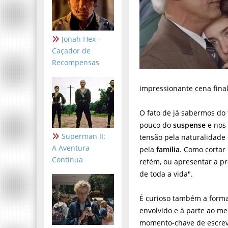
Jonah Hex -
Caçador de
Recompensas
impressionante cena final
O fato de já sabermos do f
pouco do
suspense
e nos 
Superman II:
tensão pela naturalidade
A Aventura
pela
família
. Como cortar
Continua
refém, ou apresentar a p
de toda a vida".
É curioso também a form
envolvido e à parte ao 
momento-chave de escreve