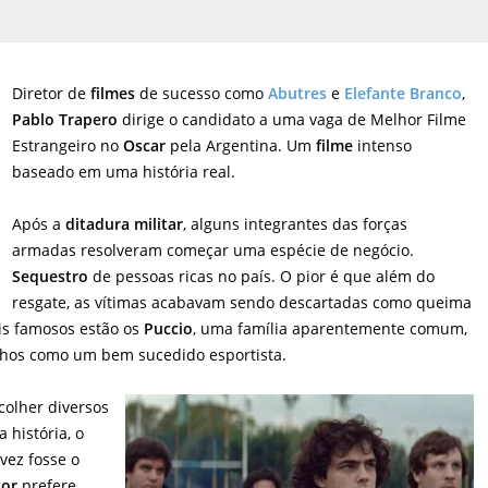
Diretor de
filmes
de sucesso como
Abutres
e
Elefante Branco
,
Pablo Trapero
dirige o candidato a uma vaga de Melhor Filme
Estrangeiro no
Oscar
pela Argentina. Um
filme
intenso
baseado em uma história real.
Após a
ditadura militar
, alguns integrantes das forças
armadas resolveram começar uma espécie de negócio.
Sequestro
de pessoas ricas no país. O pior é que além do
resgate, as vítimas acabavam sendo descartadas como queima
is famosos estão os
Puccio
, uma família aparentemente comum,
ilhos como um bem sucedido esportista.
colher diversos
 história, o
lvez fosse o
tor
prefere