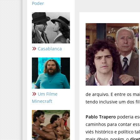
Poder
Casablanca
Um Filme
de arquivo. E entre os ma
Minecraft
tendo inclusive um dos f
Pablo Trapero
poderia es
caminhos para contar essa
viés histórico e político ta
mais óbvio, porém, o
dire