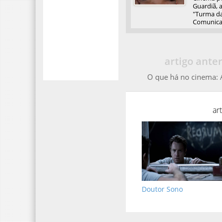
Guardiã, 
"Turma da
Comunicaç
artigo anter
O que há no cinema: 
ar
Doutor Sono