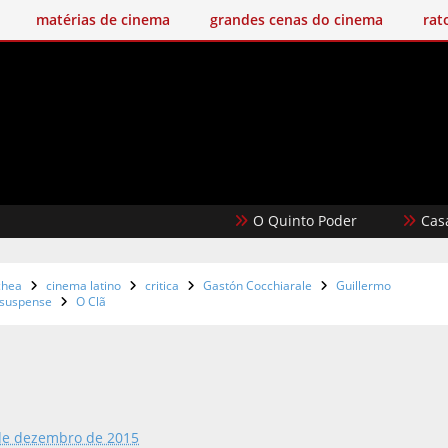
matérias de cinema
grandes cenas do cinema
rat
O Quinto Poder
Casablanca
chea
cinema latino
critica
Gastón Cocchiarale
Guillermo
suspense
O Clã
de dezembro de 2015