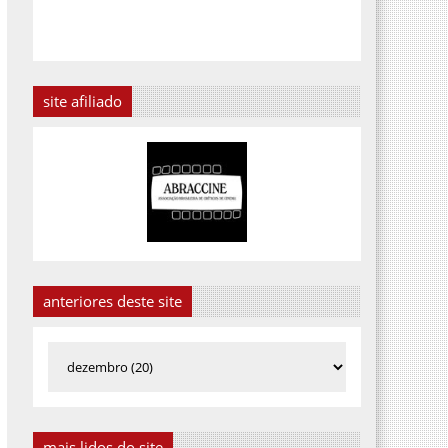
site afiliado
anteriores deste site
mais lidos do site