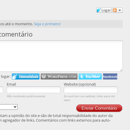
Logar
dos até o momento.
Seja o primeiro!
comentário
logar:
facebook
Email
Website (opcional)
Não mostrado publicamente.
Se você tem um website, linke para ele
aqui.
Enviar Comentário
am a opinião do site e são de total responsabilidade do autor da
 agregador de links. Comentários com links externos para auto-
.