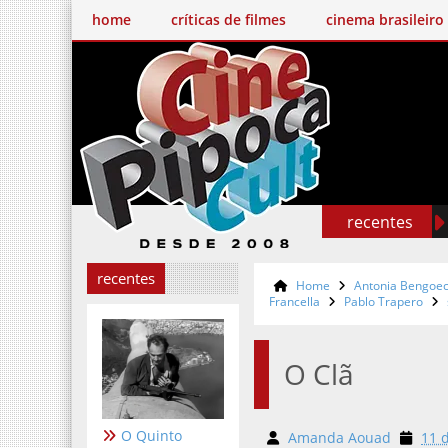
home
críticas de filmes
cinema brasileiro
recentes
recentes
Home
Antonia Bengoe
Francella
Pablo Trapero
O Clã
O Quinto
Amanda Aouad
11 