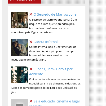
O Segredo de Marrowbone
O Segredo de Marrowbone (2017) é um
daqueles filmes que te prendem pela
textura da atmosfera antes de te
conquistar pela lógica de cada aco...
Garota Infernal
Garota Infernal não é um filme fácil de
classificar. A princípio parece um típico
horror adolescente vestido com
maquiagem de comédia gr...
Super Quem? Heróis por
Acidente
O cinema francês sempre teve um talento
especial para rir de si mesmo e dos outros.
Desde as comédias pastelão de Louis de Funès até os
jo...
Seja educado, cinema é lugar