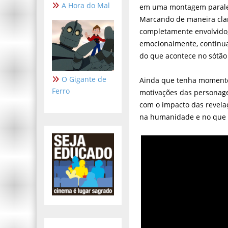
A Hora do Mal
em uma montagem paralel
Marcando de maneira clar
completamente envolvid
emocionalmente, continu
do que acontece no sótão
O Gigante de
Ainda que tenha momento
Ferro
motivações das personag
com o impacto das revela
na humanidade e no que 