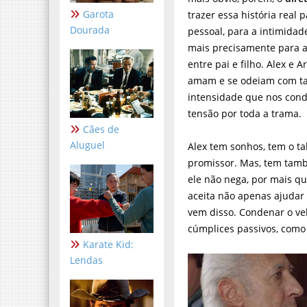
Garota
trazer essa história real 
Dourada
pessoal, para a intimidade
mais precisamente para a
entre pai e filho. Alex e 
amam e se odeiam com 
intensidade que nos con
tensão por toda a trama.
Cães de
Aluguel
Alex tem sonhos, tem o t
promissor. Mas, tem tamb
ele não nega, por mais q
aceita não apenas ajudar
vem disso. Condenar o vel
cúmplices passivos, como 
Karate Kid:
Lendas