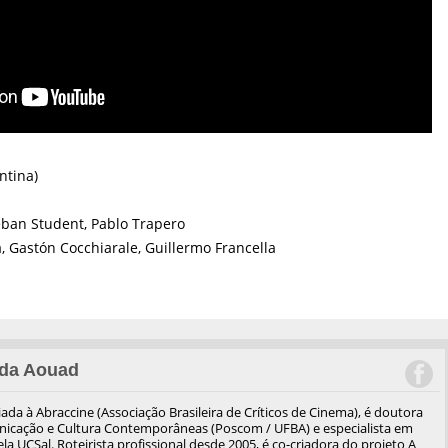
ntina)
teban Student, Pablo Trapero
 Gastón Cocchiarale, Guillermo Francella
da Aouad
iliada à Abraccine (Associação Brasileira de Críticos de Cinema), é doutora
cação e Cultura Contemporâneas (Poscom / UFBA) e especialista em
a UCSal. Roteirista profissional desde 2005, é co-criadora do projeto A