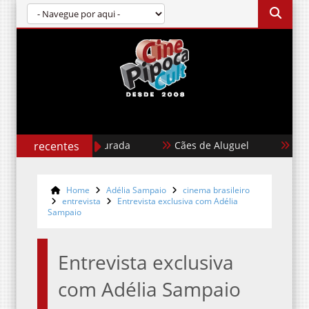
recentes
Garota Dourada
Cães de Aluguel
Karate 
Home
Adélia Sampaio
cinema brasileiro
entrevista
Entrevista exclusiva com Adélia
Sampaio
Entrevista exclusiva
com Adélia Sampaio