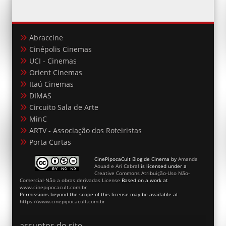
Abraccine
Cinépolis Cinemas
UCI - Cinemas
Orient Cinemas
Itaú Cinemas
DIMAS
Circuito Sala de Arte
MinC
ARTV - Associação dos Roteiristas
Porta Curtas
CinePipocaCult Blog de Cinema
by
Amanda
Aouad e Ari Cabral
is licensed under a
Creative Commons Atribuição-Uso Não-
Comercial-Não a obras derivadas License
Based on a work at
www.cinepipocacult.com.br
Permissions beyond the scope of this license may be available at
https://www.cinepipocacult.com.br
assuntos do site