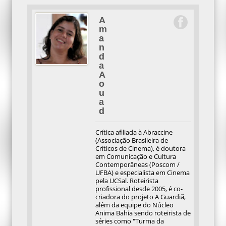
A
m
a
n
d
a
A
o
u
a
d
Crítica afiliada à Abraccine
(Associação Brasileira de
Críticos de Cinema), é doutora
em Comunicação e Cultura
Contemporâneas (Poscom /
UFBA) e especialista em Cinema
pela UCSal. Roteirista
profissional desde 2005, é co-
criadora do projeto A Guardiã,
além da equipe do Núcleo
Anima Bahia sendo roteirista de
séries como "Turma da