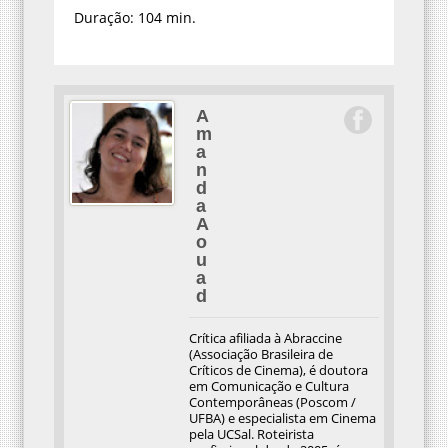
Duração: 104 min.
A
m
a
n
d
a
A
o
u
a
d
Crítica afiliada à Abraccine
(Associação Brasileira de
Críticos de Cinema), é doutora
em Comunicação e Cultura
Contemporâneas (Poscom /
UFBA) e especialista em Cinema
pela UCSal. Roteirista