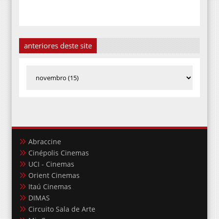
anteriores deste site
Abraccine
Cinépolis Cinemas
UCI - Cinemas
Orient Cinemas
Itaú Cinemas
DIMAS
Circuito Sala de Arte