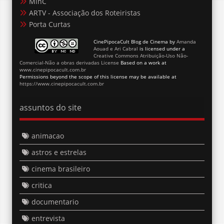
MinC
ARTV - Associação dos Roteiristas
Porta Curtas
CinePipocaCult Blog de Cinema
by
Amanda
Aouad e Ari Cabral
is licensed under a
Creative Commons Atribuição-Uso Não-
Comercial-Não a obras derivadas License
Based on a work at
www.cinepipocacult.com.br
Permissions beyond the scope of this license may be available at
https://www.cinepipocacult.com.br
assuntos do site
animacao
astros e estrelas
cinema brasileiro
critica
documentario
entrevista