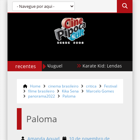
recentes
Cães de Aluguel
Karate Kid: Lendas
Jona
Home
cinema brasileiro
critica
Festival
filme brasileiro
Kika Sena
Marcelo Gomes
panorama2022
Paloma
Paloma
Amanda Aouad
10 de novembro de