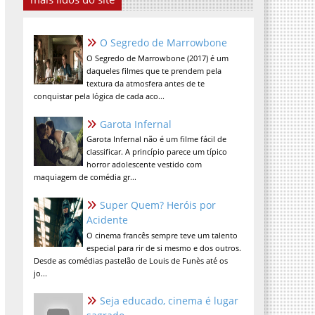
O Segredo de Marrowbone
O Segredo de Marrowbone (2017) é um
daqueles filmes que te prendem pela
textura da atmosfera antes de te
conquistar pela lógica de cada aco...
Garota Infernal
Garota Infernal não é um filme fácil de
classificar. A princípio parece um típico
horror adolescente vestido com
maquiagem de comédia gr...
Super Quem? Heróis por
Acidente
O cinema francês sempre teve um talento
especial para rir de si mesmo e dos outros.
Desde as comédias pastelão de Louis de Funès até os
jo...
Seja educado, cinema é lugar