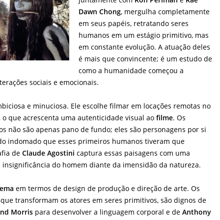
Dawn Chong
, mergulha completamente
em seus papéis, retratando seres
humanos em um estágio primitivo, mas
em constante evolução. A atuação deles
é mais que convincente; é um estudo de
como a humanidade começou a
erações sociais e emocionais.
biciosa e minuciosa. Ele escolhe filmar em locações remotas no
, o que acrescenta uma autenticidade visual ao
filme
. Os
dos não são apenas pano de fundo; eles são personagens por si
do indomado que esses primeiros humanos tiveram que
afia de
Claude Agostini
captura essas paisagens com uma
a insignificância do homem diante da imensidão da natureza.
nema
em termos de design de produção e direção de arte. Os
 que transformam os atores em seres primitivos, são dignos de
nd Morris
para desenvolver a linguagem corporal e de
Anthony