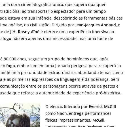
é uma obra cinematográfica única, que supera qualquer
tradicional ao transportar o espectador para um tempo
ade estava em sua infância, descobrindo as ferramentas básicas
ima análise, da civilização. Dirigido por
Jean-Jacques Annaud
, o
ce de
J.H. Rosny Aîné
e oferece uma experiência imersiva ao
 o
fogo
não era apenas uma necessidade, mas uma fonte de
há 80.000 anos, segue um grupo de hominídeos que, após
e o
fogo
, embarcam em uma jornada perigosa para recuperá-lo.
sconde uma profundidade extraordinária, abordando temas como
ia e as primeiras expressões da linguagem e da liderança. Sem
a comunicação entre os personagens ocorre através de gestos e
sada que reforça a autenticidade da experiência pré-histórica.
O elenco, liderado por
Everett McGill
como Naoh, entrega performances
físicas impressionantes. McGill,
juntamente com
Ron Perlman
e
Rae