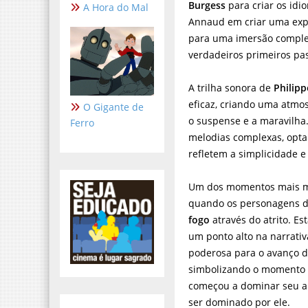
Burgess
para criar os id
A Hora do Mal
Annaud em criar uma expe
para uma imersão complet
verdadeiros primeiros p
A trilha sonora de
Philipp
eficaz, criando uma atmos
O Gigante de
o suspense e a maravilha.
Ferro
melodias complexas, opt
refletem a simplicidade e
Um dos momentos mais 
quando os personagens d
fogo
através do atrito. E
um ponto alto na narrati
poderosa para o avanço da
simbolizando o momento
começou a dominar seu a
ser dominado por ele.