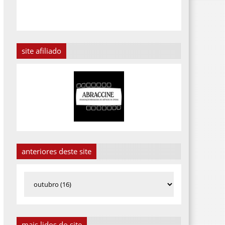
site afiliado
anteriores deste site
mais lidos do site