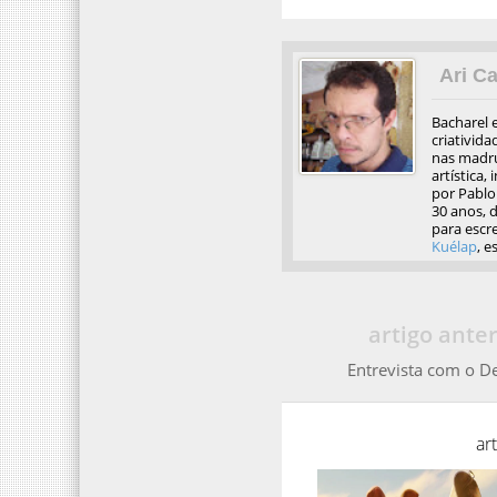
Ari Ca
Bacharel 
criativida
nas madru
artística,
por Pablo 
30 anos, d
para escre
Kuélap
, e
artigo anter
Entrevista com o 
ar