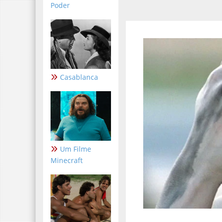
Poder
Casablanca
Um Filme
Minecraft