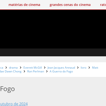
matérias de cinema
grandes cenas do cinema
rat
ica
drama
Everett McGill
Jean Jacques Annaud
livro
Matt
Rae Dawn Chong
Ron Perlman
A Guerra do Fogo
 Fogo
tubro de 2024