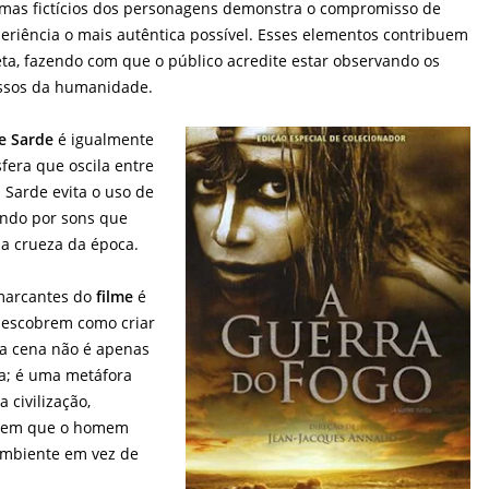
iomas fictícios dos personagens demonstra o compromisso de
riência o mais autêntica possível. Esses elementos contribuem
a, fazendo com que o público acredite estar observando os
assos da humanidade.
e Sarde
é igualmente
fera que oscila entre
 Sarde evita o uso de
ando por sons que
 a crueza da época.
marcantes do
filme
é
escobrem como criar
sta cena não é apenas
va; é uma metáfora
 civilização,
 em que o homem
mbiente em vez de