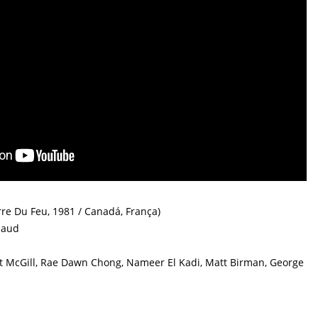
re Du Feu, 1981 / Canadá, França)
naud
t McGill, Rae Dawn Chong, Nameer El Kadi, Matt Birman, George