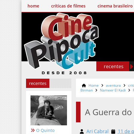
home
críticas de filmes
cinema brasileiro
recentes
recentes
Home
aventura
crit
Birman
Nameer El Kadi
A Guerra do
O Quinto
Ari Cabral
11 de ou