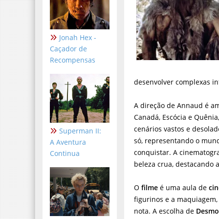
Jonah Hex -
Caçador de
Recompensas
desenvolver complexas int
A direção de Annaud é am
Canadá, Escócia e Quênia
cenários vastos e desola
Superman II:
só, representando o mun
A Aventura
conquistar. A cinematogr
Continua
beleza crua, destacando 
O
filme
é uma aula de
ci
figurinos e a maquiagem,
nota. A escolha de
Desmo