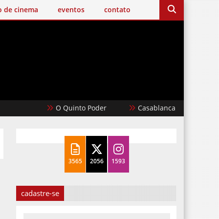
o de cinema
eventos
contato
O Quinto Poder
Casablanca
Um Filme Mine
3565
2056
1593
cadastre-se