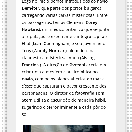
Logo no início, somos introduzidos ao navio
Deméter
, que parte dos portos búlgaros
carregando várias caixas misteriosas. Entre
os passageiros, temos Clemens (
Corey
Hawkins
), um médico britânico que se junta
à tripulação, o experiente e íntegro capitão
Eliot (
Liam Cunningham
) e seu jovem neto
Toby (
Woody Norman
), além de uma
clandestina misteriosa, Anna (
Aisling
Franciosi
). A direção de
Øvredal
acerta em
criar uma atmosfera claustrofóbica no
navio
, com belos planos abertos do mar e
closes
que capturam o pavor crescente dos
personagens. O diretor de fotografia
Tom
Stern
utiliza a escuridão de maneira hábil,
sugerindo o
terror
iminente a cada pôr do
sol.