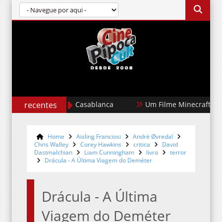
recentes
Casablanca
Um Filme Minecraft
Home
Aisling Franciosi
André Øvredal
Chris Walley
Corey Hawkins
critica
David
Dastmalchian
Liam Cunningham
livro
terror
Drácula - A Última Viagem do Deméter
Drácula - A Última
Viagem do Deméter