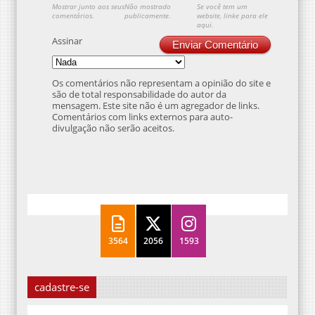
Mostrar junto aos seus
Não mostrado
Se você tem um
comentários.
publicamente.
website, linke para ele
aqui.
Assinar
Enviar Comentário
Os comentários não representam a opinião do site e
são de total responsabilidade do autor da
mensagem. Este site não é um agregador de links.
Comentários com links externos para auto-
divulgação não serão aceitos.
3564
2056
1593
cadastre-se