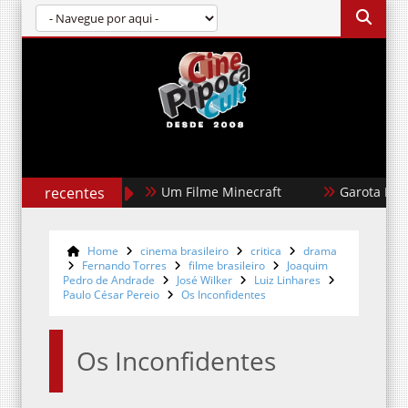
recentes
Um Filme Minecraft
Garota Dourada
Home
cinema brasileiro
critica
drama
Fernando Torres
filme brasileiro
Joaquim
Pedro de Andrade
José Wilker
Luiz Linhares
Paulo César Pereio
Os Inconfidentes
Os Inconfidentes