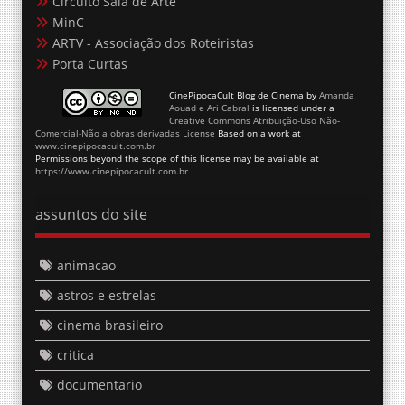
Circuito Sala de Arte
MinC
ARTV - Associação dos Roteiristas
Porta Curtas
CinePipocaCult Blog de Cinema
by
Amanda
Aouad e Ari Cabral
is licensed under a
Creative Commons Atribuição-Uso Não-
Comercial-Não a obras derivadas License
Based on a work at
www.cinepipocacult.com.br
Permissions beyond the scope of this license may be available at
https://www.cinepipocacult.com.br
assuntos do site
animacao
astros e estrelas
cinema brasileiro
critica
documentario