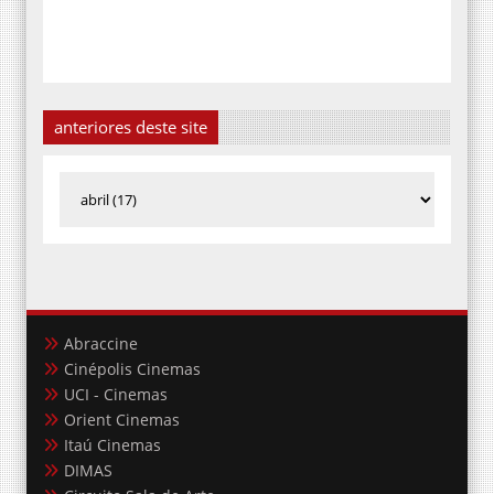
anteriores deste site
Abraccine
Cinépolis Cinemas
UCI - Cinemas
Orient Cinemas
Itaú Cinemas
DIMAS