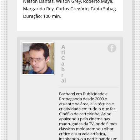
Nelson Dantas, Wilson Grey, Roberto Maya,
Margarida Rey, Carlos Gregório, Fábio Sabag
Duração: 100 min.
A
ri
C
a
b
r
al
Bacharel em Publicidade e
Propaganda desde 2000 e
atuante na área, alia técnica e
criatividade em tudo o que faz.
Cinéfilo de carteirinha, Ari se
apaixonou pelo cinema nas
madrugadas da TV, onde filmes
clássicos moldaram seu olhar
crítico e sua veia artística,
inspirando-o a participar de um