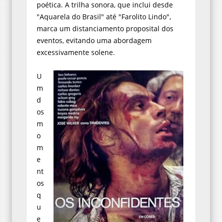
poética. A trilha sonora, que inclui desde
"Aquarela do Brasil" até "Farolito Lindo",
marca um distanciamento proposital dos
eventos, evitando uma abordagem
excessivamente solene.
U
m
d
os
m
o
m
e
nt
os
q
u
e